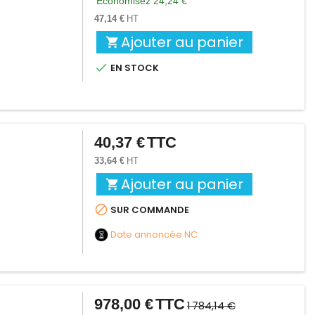
Économisez 24,24 €
base
47,14 €
HT
Ajouter au panier


EN STOCK
40,37 €
TTC
Prix
33,64 €
HT
Ajouter au panier


SUR COMMANDE
Date annoncée
NC
978,00 €
TTC
Prix
Prix
1 784,14 €