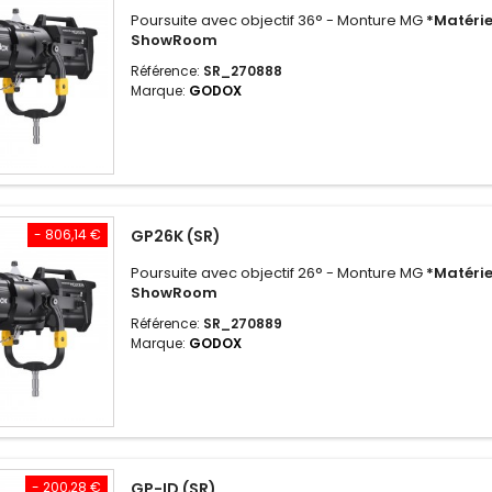
Poursuite avec objectif 36° - Monture MG
*Matérie
ShowRoom
Référence:
SR_270888
Marque:
GODOX
- 806,14 €
GP26K (SR)
Poursuite avec objectif 26° - Monture MG
*Matérie
ShowRoom
Référence:
SR_270889
Marque:
GODOX
- 200,28 €
GP-ID (SR)