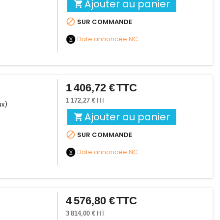
Ajouter au panier


SUR COMMANDE
Date annoncée
NC
1 406,72 €
TTC
Prix
1 172,27 €
HT
ux)
Ajouter au panier


SUR COMMANDE
Date annoncée
NC
4 576,80 €
TTC
Prix
3 814,00 €
HT