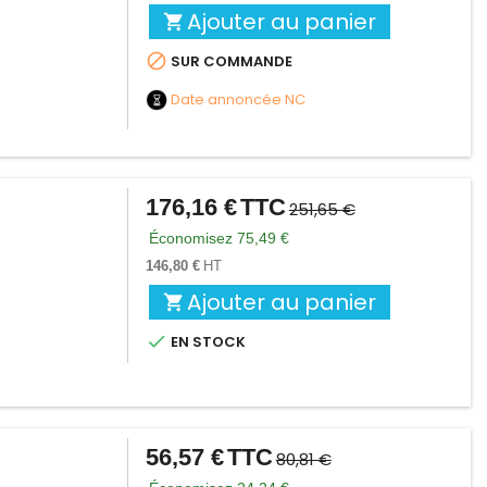
Ajouter au panier


SUR COMMANDE
Date annoncée
NC
176,16 €
TTC
Prix
Prix
251,65 €
de
Économisez 75,49 €
base
146,80 €
HT
Ajouter au panier


EN STOCK
56,57 €
TTC
Prix
Prix
80,81 €
de