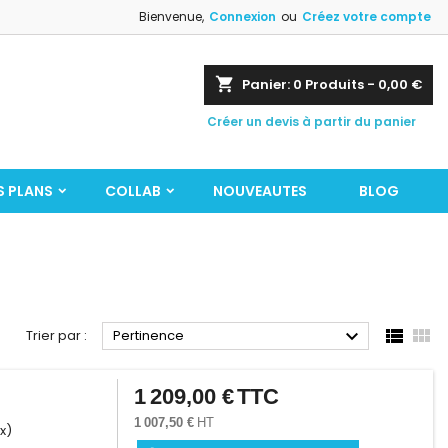
Bienvenue,
Connexion
ou
Créez votre compte
shopping_cart
Panier:
0
Produits - 0,00 €
Créer un devis à partir du panier
S PLANS
COLLAB
NOUVEAUTES
BLOG



Trier par :
Pertinence
1 209,00 €
TTC
Prix
1 007,50 €
HT
x)