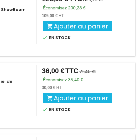
de
Économisez 200,28 €
de ShowRoom
base
105,00 €
HT
Ajouter au panier


EN STOCK
36,00 €
TTC
Prix
Prix
71,40 €
de
Économisez 35,40 €
iel de
base
30,00 €
HT
Ajouter au panier


EN STOCK