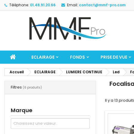
Téléphone:
01.48.91.20.66
Email:
contact@mmf-pro.com
ECLAIRAGE
FONDS
PRISE DE VUE
Accueil
ECLAIRAGE
LUMIERE CONTINUE
Led
F
Focalis
Filtres
(6 produits)
Il y a 13 produit
Marque