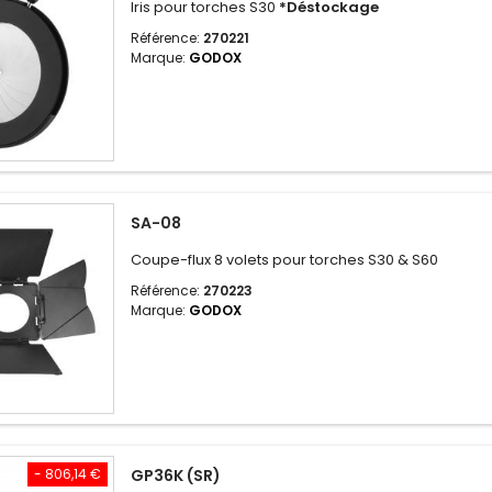
Iris pour torches S30
*Déstockage
Référence:
270221
Marque:
GODOX
SA-08
Coupe-flux 8 volets pour torches S30 & S60
Référence:
270223
Marque:
GODOX
- 806,14 €
GP36K (SR)