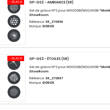
- 35,40 €
GP-GS2 - AMBIANCE (SR)
Set de gobos N°2 pour MG1200BI/MG2400BI
*Matér
ShowRoom
Référence:
SR_270896
Marque:
GODOX
- 35,40 €
GP-GS3 - ÉTOILES (SR)
Set de gobos N°3 pour MG1200BI/MG2400BI
*Matér
ShowRoom
Référence:
SR_270897
Marque:
GODOX