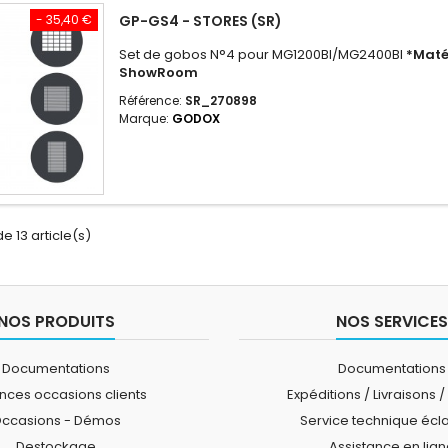
- 35,40 €
GP-GS4 - STORES (SR)
Set de gobos N°4 pour MG1200BI/MG2400BI
*Maté
ShowRoom
Référence:
SR_270898
Marque:
GODOX
de 13 article(s)
NOS PRODUITS
NOS SERVICES
Documentations
Documentations
ces occasions clients
Expéditions / Livraisons /
ccasions - Démos
Service technique écl
Destockage
Assistance en lig