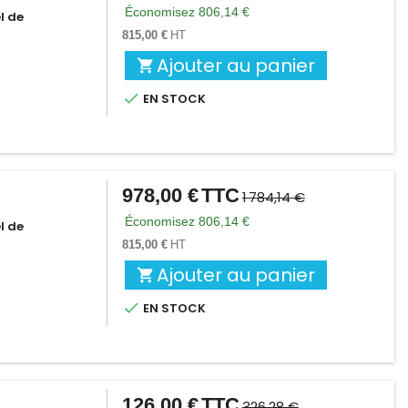
de
Économisez 806,14 €
l de
base
815,00 €
HT
Ajouter au panier


EN STOCK
978,00 €
TTC
Prix
Prix
1 784,14 €
de
Économisez 806,14 €
l de
base
815,00 €
HT
Ajouter au panier


EN STOCK
126,00 €
TTC
Prix
Prix
326,28 €