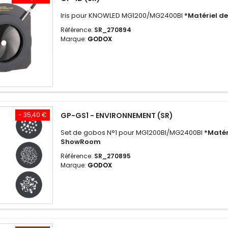
Iris pour KNOWLED MG1200/MG2400BI
*Matériel 
Référence:
SR_270894
Marque:
GODOX
- 35,40 €
GP-GS1 - ENVIRONNEMENT (SR)
Set de gobos N°1 pour MG1200BI/MG2400BI
*Matér
ShowRoom
Référence:
SR_270895
Marque:
GODOX