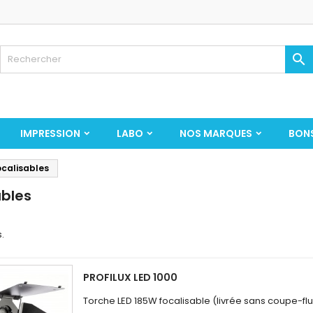

IMPRESSION
LABO
NOS MARQUES
BON
ocalisables
ables
s.
PROFILUX LED 1000
Torche LED 185W focalisable (livrée sans coupe-flu