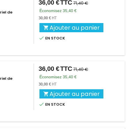
36,00 €
TTC
Prix
Prix
71,40 €
de
Économisez 35,40 €
iel de
base
30,00 €
HT
Ajouter au panier


EN STOCK
36,00 €
TTC
Prix
Prix
71,40 €
de
Économisez 35,40 €
iel de
base
30,00 €
HT
Ajouter au panier


EN STOCK