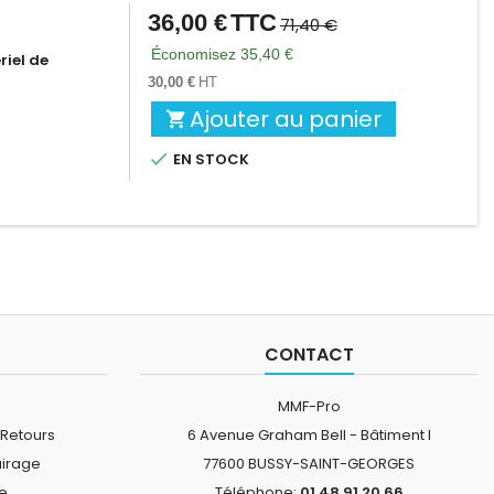
36,00 €
TTC
Prix
Prix
71,40 €
de
Économisez 35,40 €
riel de
base
30,00 €
HT
Ajouter au panier


EN STOCK
CONTACT
MMF-Pro
 Retours
6 Avenue Graham Bell - Bâtiment I
airage
77600 BUSSY-SAINT-GEORGES
ne
Téléphone:
01.48.91.20.66