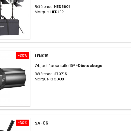
Référence:
HED5601
Marque:
HEDLER
-30%
LENS19
Objectif poursuite 19° *
Déstockage
Référence:
270715
Marque:
GODOX
-30%
SA-06