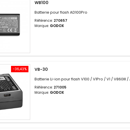
WB100
Batterie pour flash AD100Pro
Référence:
270657
Marque:
GODOX
-36,43%
VB-30
Batterie Li-ion pour flash V100 / V1Pro / V1 / V860III 
Référence:
271005
Marque:
GODOX