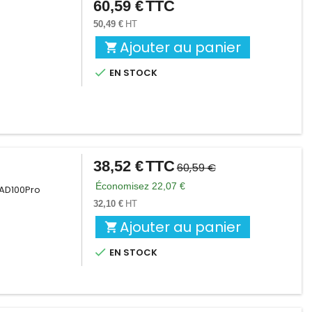
60,59 €
TTC
Prix
50,49 €
HT
Ajouter au panier


EN STOCK
38,52 €
TTC
Prix
Prix
60,59 €
de
Économisez 22,07 €
/ AD100Pro
base
32,10 €
HT
Ajouter au panier


EN STOCK