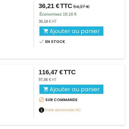
36,21 €
TTC
Prix
Prix
54,37 €
de
Économisez 18,16 €
base
30,18 €
HT
Ajouter au panier


EN STOCK
116,47 €
TTC
Prix
97,06 €
HT
Ajouter au panier


SUR COMMANDE
Date annoncée
NC