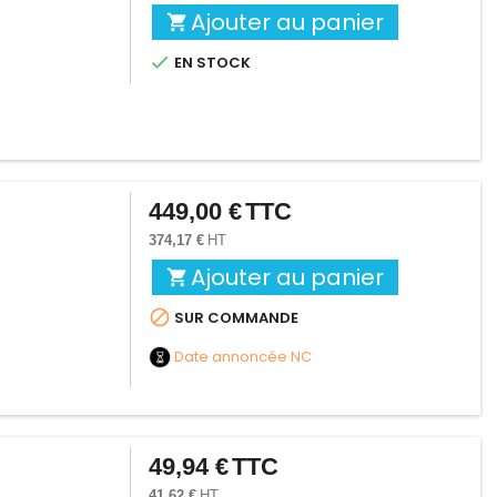
Ajouter au panier


EN STOCK
449,00 €
TTC
Prix
374,17 €
HT
Ajouter au panier


SUR COMMANDE
Date annoncée
NC
49,94 €
TTC
Prix
41,62 €
HT