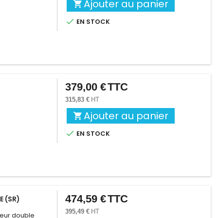
Ajouter au panier


EN STOCK
379,00 €
TTC
Prix
315,83 €
HT
Ajouter au panier


EN STOCK
474,59 €
TTC
Prix
 (SR)
395,49 €
HT
geur double