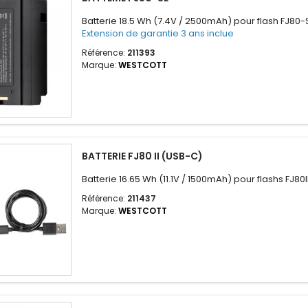
Batterie 18.5 Wh (7.4V / 2500mAh) pour flash FJ80-
Extension de garantie 3 ans inclue
Référence:
211393
Marque:
WESTCOTT
BATTERIE FJ80 II (USB-C)
Batterie 16.65 Wh (11.1V / 1500mAh) pour flashs FJ80I
Référence:
211437
Marque:
WESTCOTT