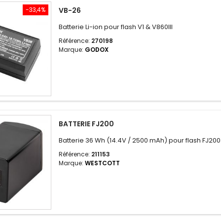
-33,4%
VB-26
Batterie Li-ion pour flash V1 & V860III
Référence:
270198
Marque:
GODOX
BATTERIE FJ200
Batterie 36 Wh (14.4V / 2500 mAh) pour flash FJ200
Référence:
211153
Marque:
WESTCOTT