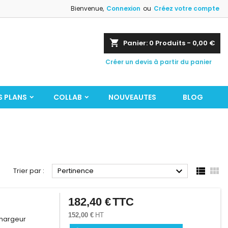
Bienvenue,
Connexion
ou
Créez votre compte
shopping_cart
Panier:
0
Produits - 0,00 €
Créer un devis à partir du panier
S PLANS
COLLAB
NOUVEAUTES
BLOG



Trier par :
Pertinence
182,40 €
TTC
Prix
152,00 €
HT
Chargeur