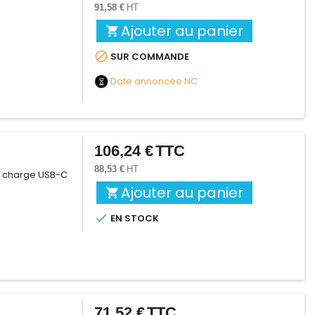
91,58 €
HT
Ajouter au panier


SUR COMMANDE
Date annoncée
NC
106,24 €
TTC
Prix
88,53 €
HT
le charge USB-C
Ajouter au panier


EN STOCK
71,52 €
TTC
Prix