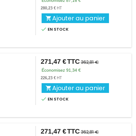
Économisez 87,16 €
base
280,23 €
HT
Ajouter au panier


EN STOCK
271,47 €
TTC
Prix
Prix
362,81 €
de
Économisez 91,34 €
base
226,23 €
HT
Ajouter au panier


EN STOCK
271,47 €
TTC
Prix
Prix
362,81 €