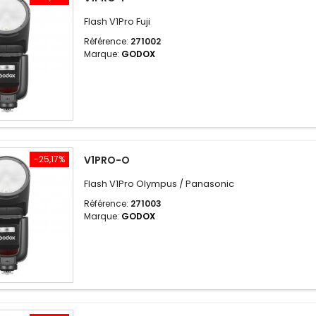
Flash V1Pro Fuji
Référence:
271002
Marque:
GODOX
-25,17%
V1PRO-O
Flash V1Pro Olympus / Panasonic
Référence:
271003
Marque:
GODOX