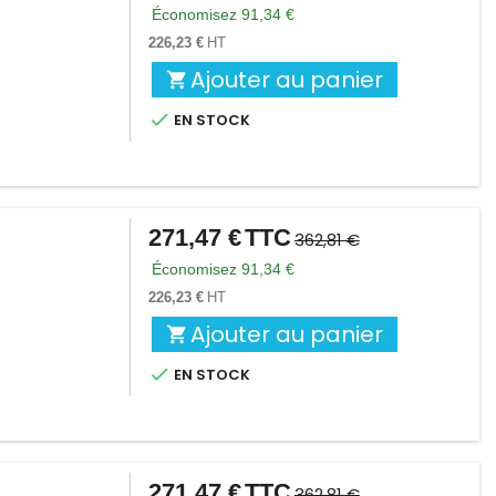
de
Économisez 91,34 €
base
226,23 €
HT
Ajouter au panier


EN STOCK
271,47 €
TTC
Prix
Prix
362,81 €
de
Économisez 91,34 €
base
226,23 €
HT
Ajouter au panier


EN STOCK
271,47 €
TTC
Prix
Prix
362,81 €