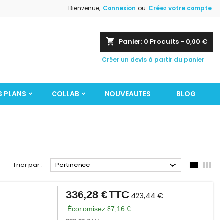
Bienvenue,
Connexion
ou
Créez votre compte
shopping_cart
Panier:
0
Produits - 0,00 €
Créer un devis à partir du panier
S PLANS
COLLAB
NOUVEAUTES
BLOG



Trier par :
Pertinence
336,28 €
TTC
Prix
Prix
423,44 €
de
Économisez 87,16 €
base