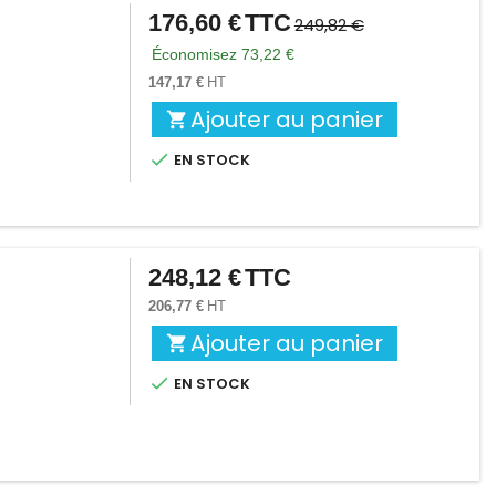
176,60 €
TTC
Prix
Prix
249,82 €
de
Économisez 73,22 €
base
147,17 €
HT
Ajouter au panier


EN STOCK
248,12 €
TTC
Prix
206,77 €
HT
Ajouter au panier


EN STOCK