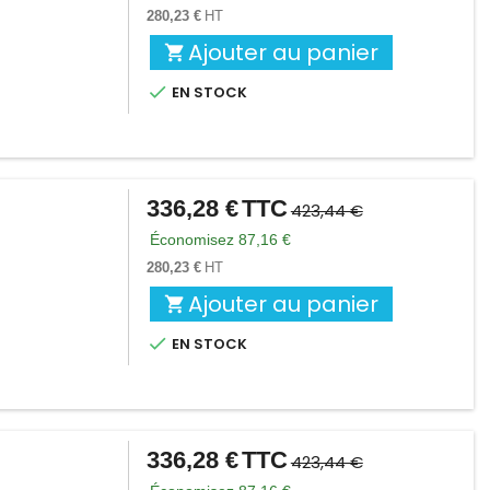
base
280,23 €
HT
Ajouter au panier


EN STOCK
336,28 €
TTC
Prix
Prix
423,44 €
de
Économisez 87,16 €
base
280,23 €
HT
Ajouter au panier


EN STOCK
336,28 €
TTC
Prix
Prix
423,44 €
de