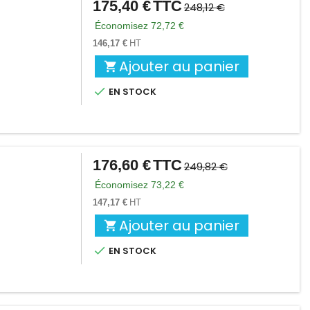
175,40 €
TTC
Prix
Prix
248,12 €
de
Économisez 72,72 €
base
146,17 €
HT
Ajouter au panier


EN STOCK
176,60 €
TTC
Prix
Prix
249,82 €
de
Économisez 73,22 €
base
147,17 €
HT
Ajouter au panier


EN STOCK