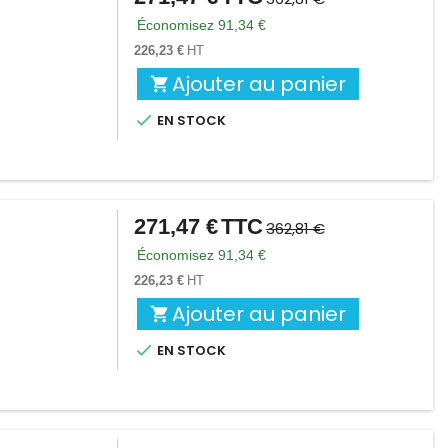
de
Économisez 91,34 €
base
226,23 €
HT
Ajouter au panier


EN STOCK
271,47 €
TTC
Prix
Prix
362,81 €
de
Économisez 91,34 €
base
226,23 €
HT
Ajouter au panier


EN STOCK