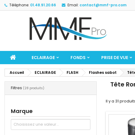
Téléphone:
01.48.91.20.66
Email:
contact@mmf-pro.com
ECLAIRAGE
FONDS
PRISE DE VUE
Accueil
ECLAIRAGE
FLASH
Flashes sabot
Têt
Tête Ro
Filtres
(28 produits)
Il y a 31 produit
Marque