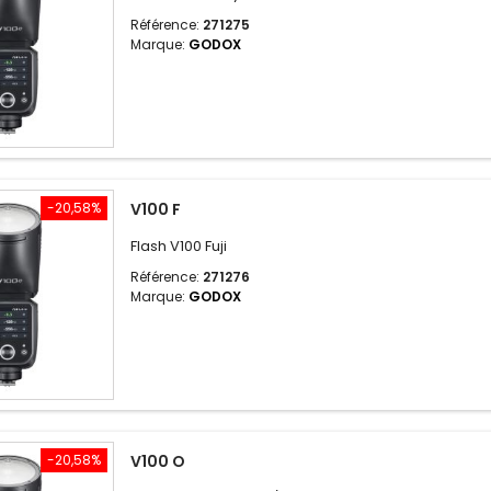
Référence:
271275
Marque:
GODOX
-20,58%
V100 F
Flash V100 Fuji
Référence:
271276
Marque:
GODOX
-20,58%
V100 O