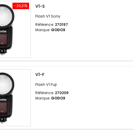
-29,31%
V1-S
Flash V1 Sony
Référence:
270197
Marque:
GODOX
V1-F
Flash V1 Fuji
Référence:
270209
Marque:
GODOX