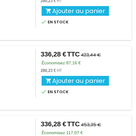
280,23 €
HT
Ajouter au panier


EN STOCK
336,28 €
TTC
Prix
Prix
423,44 €
de
Économisez 87,16 €
base
280,23 €
HT
Ajouter au panier


EN STOCK
336,28 €
TTC
Prix
Prix
453,35 €
de
Économisez 117,07 €