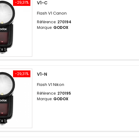
-29,31%
V1-C
Flash V1 Canon
Référence:
270194
Marque:
GODOX
-29,31%
V1-N
Flash V1 Nikon
Référence:
270195
Marque:
GODOX