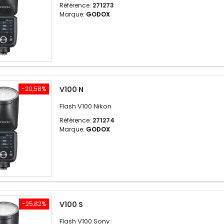
Référence:
271273
Marque:
GODOX
-20,58%
V100 N
Flash V100 Nikon
Référence:
271274
Marque:
GODOX
-25,82%
V100 S
Flash V100 Sony