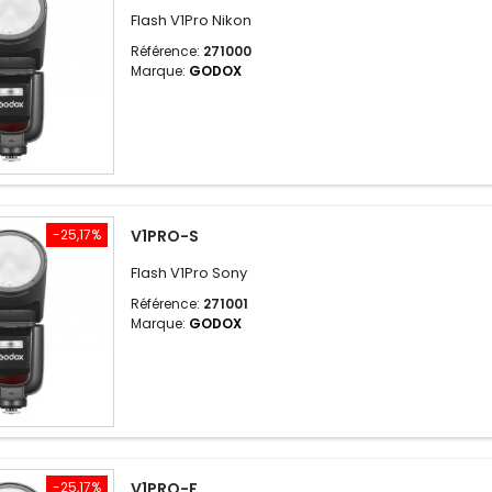
Flash V1Pro Nikon
Référence:
271000
Marque:
GODOX
-25,17%
V1PRO-S
Flash V1Pro Sony
Référence:
271001
Marque:
GODOX
-25,17%
V1PRO-F