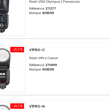
Flash V100 Olympus / Panasonic
Référence:
271277
Marque:
GODOX
-25,17%
V1PRO-C
Flash V1Pro Canon
Référence:
270999
Marque:
GODOX
-25,17%
V1PRO-N