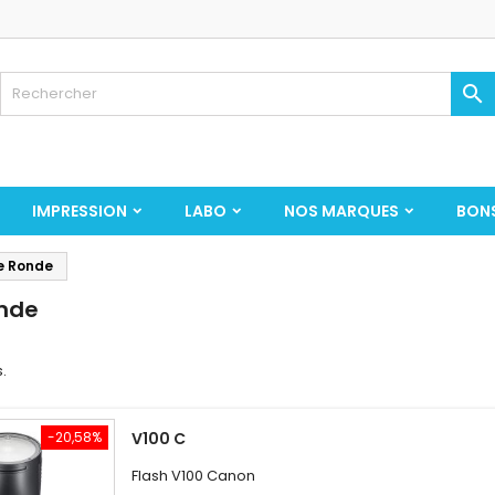

IMPRESSION
LABO
NOS MARQUES
BON
e Ronde
nde
s.
-20,58%
V100 C
Flash V100 Canon