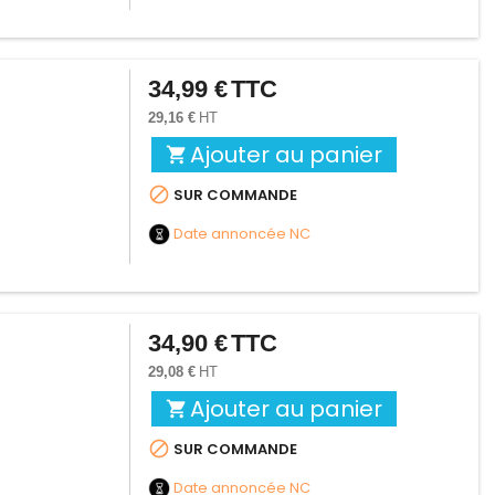
34,99 €
TTC
Prix
29,16 €
HT
Ajouter au panier


SUR COMMANDE
Date annoncée
NC
34,90 €
TTC
Prix
29,08 €
HT
Ajouter au panier


SUR COMMANDE
Date annoncée
NC