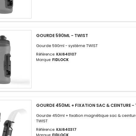
GOURDE 590ML - TWIST
Gourde 590ml - système TWIST
Référence:
KAI640107
Marque:
FIDLOCK
GOURDE 450ML + FIXATION SAC & CEINTURE -
Gourde 450ml + fixation magnétique sac & ceintu
TWIST
Référence:
KAI640317
Marque:
FIDLOCK