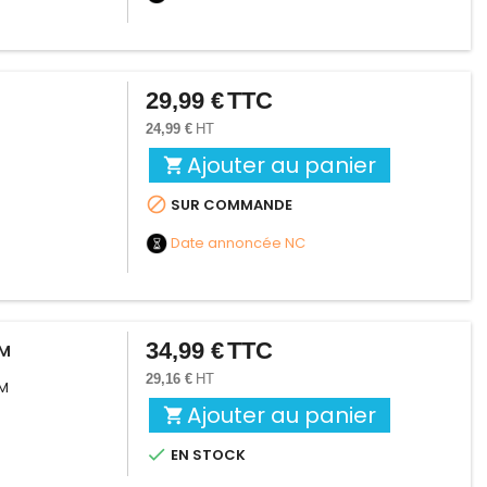
29,99 €
TTC
Prix
24,99 €
HT
Ajouter au panier


SUR COMMANDE
Date annoncée
NC
34,99 €
TTC
Prix
UM
29,16 €
HT
UM
Ajouter au panier


EN STOCK