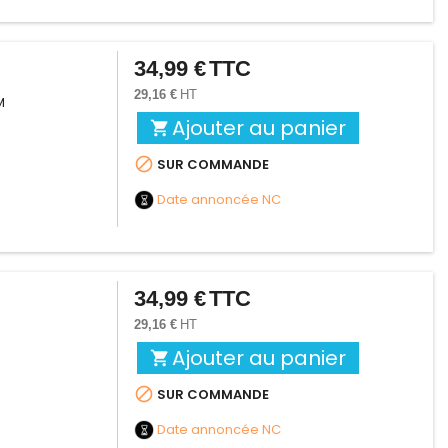
34,99 €
TTC
Prix
29,16 €
HT
M
Ajouter au panier


SUR COMMANDE
Date annoncée
NC
34,99 €
TTC
Prix
29,16 €
HT
Ajouter au panier


SUR COMMANDE
Date annoncée
NC