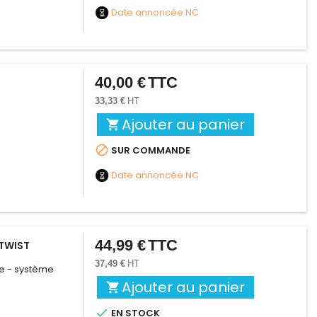
Date annoncée
NC
40,00 €
TTC
Prix
33,33 €
HT
Ajouter au panier


SUR COMMANDE
Date annoncée
NC
44,99 €
TTC
Prix
 TWIST
37,49 €
HT
re - système
Ajouter au panier


EN STOCK