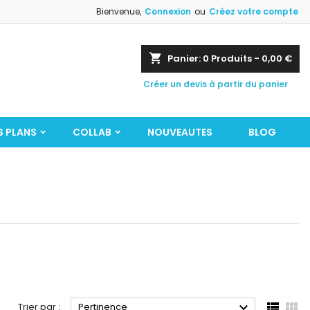
Bienvenue,
Connexion
ou
Créez votre compte
shopping_cart
Panier:
0
Produits - 0,00 €
Créer un devis à partir du panier
S PLANS
COLLAB
NOUVEAUTES
BLOG



Trier par :
Pertinence