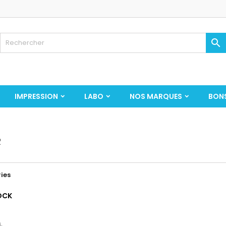

IMPRESSION
LABO
NOS MARQUES
BON
R
ies
OCK
.