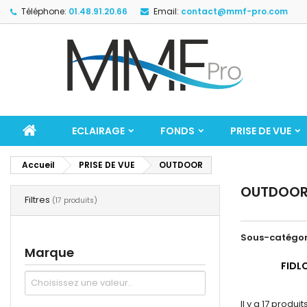
Téléphone:
01.48.91.20.66
Email:
contact@mmf-pro.com
ECLAIRAGE
FONDS
PRISE DE VUE
Accueil
PRISE DE VUE
OUTDOOR
OUTDOO
Filtres
(17 produits)
Sous-catégor
Marque
FIDL
Il y a 17 produits