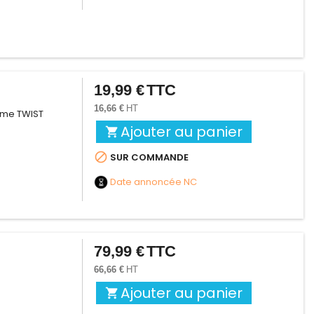
19,99 €
TTC
Prix
16,66 €
HT
tème TWIST
Ajouter au panier


SUR COMMANDE
Date annoncée
NC
79,99 €
TTC
Prix
66,66 €
HT
Ajouter au panier
