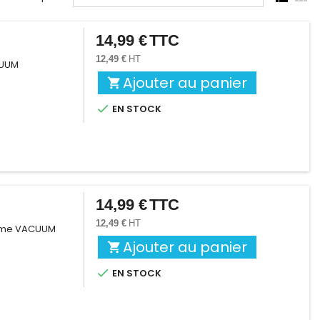
14,99 €
TTC
Prix
12,49 €
HT
CUUM
Ajouter au panier


EN STOCK
14,99 €
TTC
Prix
12,49 €
HT
tème VACUUM
Ajouter au panier


EN STOCK