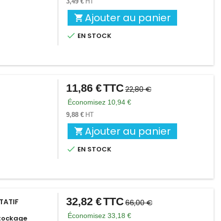
3,49 €
HT
Ajouter au panier


EN STOCK
11,86 €
TTC
Prix
Prix
22,80 €
de
Économisez 10,94 €
base
9,88 €
HT
Ajouter au panier


EN STOCK
32,82 €
TTC
Prix
Prix
TATIF
66,00 €
de
Économisez 33,18 €
tockage