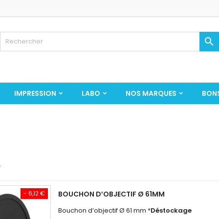

IMPRESSION
LABO
NOS MARQUES
BON
.
- 6,12 €
BOUCHON D’OBJECTIF Ø 61MM
Bouchon d’objectif Ø 61 mm *
Déstockage