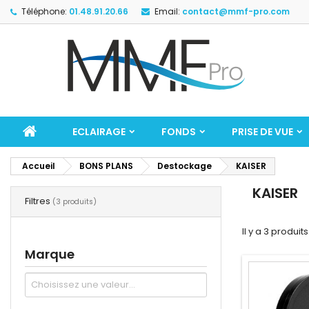
Téléphone:
01.48.91.20.66
Email:
contact@mmf-pro.com
ECLAIRAGE
FONDS
PRISE DE VUE
Accueil
BONS PLANS
Destockage
KAISER
KAISER
Filtres
(3 produits)
Il y a 3 produits
Marque