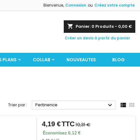
Bienvenue,
Connexion
ou
Créez votre compte
shopping_cart
Panier:
0
Produits - 0,00 €
Créer un devis à partir du panier
S PLANS
COLLAB
NOUVEAUTES
BLOG



Trier par :
Pertinence
4,19 €
TTC
Prix
Prix
10,31 €
de
Économisez 6,12 €
base