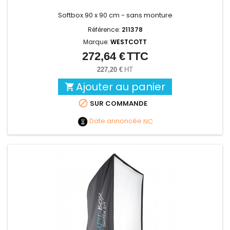
Softbox 90 x 90 cm - sans monture
Référence:
211378
Marque:
WESTCOTT
272,64 €
TTC
Prix
227,20 €
HT
Ajouter au panier


SUR COMMANDE
Date annoncée
NC