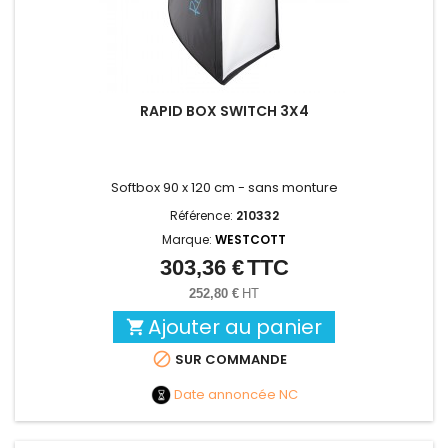
RAPID BOX SWITCH 3X4
Softbox 90 x 120 cm - sans monture
Référence:
210332
Marque:
WESTCOTT
303,36 €
TTC
Prix
252,80 €
HT
Ajouter au panier


SUR COMMANDE
Date annoncée
NC