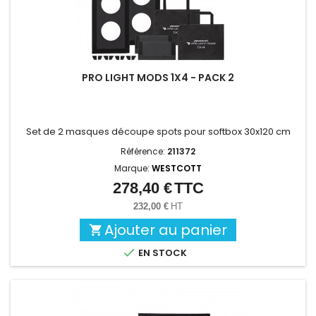
PRO LIGHT MODS 1X4 - PACK 2
Set de 2 masques découpe spots pour softbox 30x120 cm
Référence:
211372
Marque:
WESTCOTT
278,40 €
TTC
Prix
232,00 €
HT
Ajouter au panier


EN STOCK