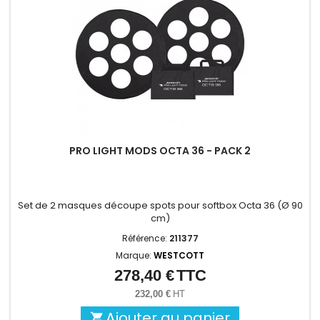
PRO LIGHT MODS OCTA 36 - PACK 2
Set de 2 masques découpe spots pour softbox Octa 36 (Ø 90
cm)
Référence:
211377
Marque:
WESTCOTT
278,40 €
TTC
Prix
232,00 €
HT
Ajouter au panier
