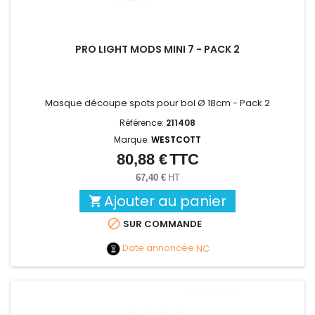
PRO LIGHT MODS MINI 7 - PACK 2
Masque découpe spots pour bol Ø 18cm - Pack 2
Référence:
211408
Marque:
WESTCOTT
80,88 €
TTC
Prix
67,40 €
HT
Ajouter au panier


SUR COMMANDE
Date annoncée
NC