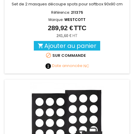
Set de 2 masques découpe spots pour softbox 90x90 cm
Référence:
211375
Marque:
WESTCOTT
289,92 €
TTC
Prix
241,60 €
HT
Ajouter au panier


SUR COMMANDE
Date annoncée
NC