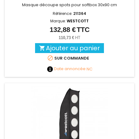
Masque découpe spots pour softbox 30x90 cm
Référence:
211364
Marque:
WESTCOTT
132,88 €
TTC
Prix
110,73 €
HT
Ajouter au panier


SUR COMMANDE
Date annoncée
NC