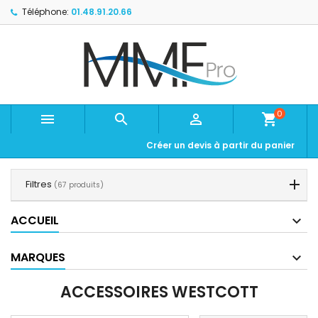
Téléphone:
01.48.91.20.66
0



shopping_cart
Créer un devis à partir du panier
Filtres
(67 produits)
ACCUEIL
MARQUES
ACCESSOIRES WESTCOTT