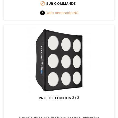

SUR COMMANDE
Date annoncée
NC
PRO LIGHT MODS 3X3