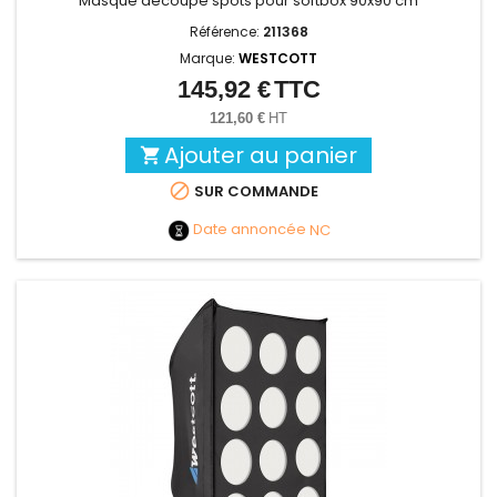
Masque découpe spots pour softbox 90x90 cm
Référence:
211368
Marque:
WESTCOTT
145,92 €
TTC
Prix
121,60 €
HT
Ajouter au panier


SUR COMMANDE
Date annoncée
NC