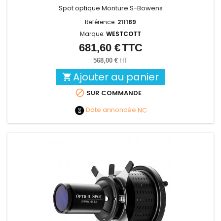
Spot optique Monture S-Bowens
Référence:
211189
Marque:
WESTCOTT
681,60 €
TTC
Prix
568,00 €
HT
Ajouter au panier


SUR COMMANDE
Date annoncée
NC