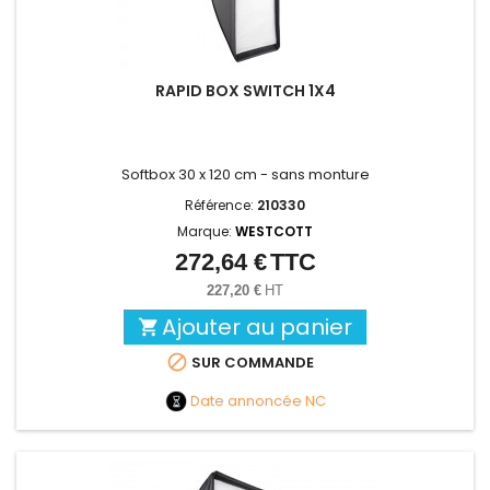
RAPID BOX SWITCH 1X4
Softbox 30 x 120 cm - sans monture
Référence:
210330
Marque:
WESTCOTT
272,64 €
TTC
Prix
227,20 €
HT
Ajouter au panier


SUR COMMANDE
Date annoncée
NC