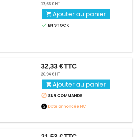
13,66 €
HT
Ajouter au panier


EN STOCK
32,33 €
TTC
Prix
26,94 €
HT
Ajouter au panier


SUR COMMANDE
Date annoncée
NC
21,53 €
TTC
Prix