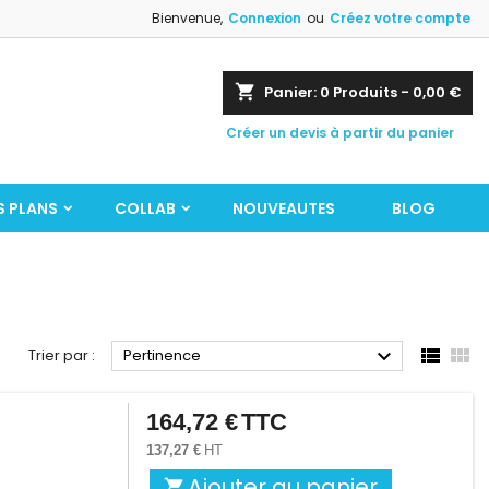
Bienvenue,
Connexion
ou
Créez votre compte
shopping_cart
Panier:
0
Produits - 0,00 €
Créer un devis à partir du panier
S PLANS
COLLAB
NOUVEAUTES
BLOG



Trier par :
Pertinence
164,72 €
TTC
Prix
137,27 €
HT
Ajouter au panier
