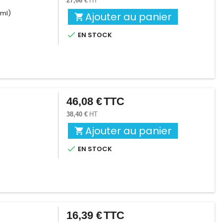
27,66 €
HT
 ml)
Ajouter au panier


EN STOCK
46,08 €
TTC
Prix
38,40 €
HT
Ajouter au panier


EN STOCK
16,39 €
TTC
Prix