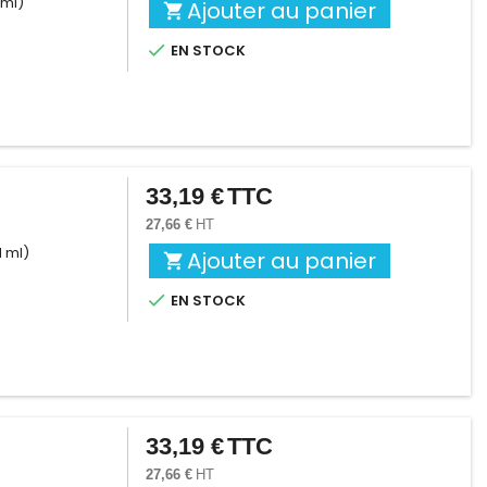
 ml)
Ajouter au panier


EN STOCK
33,19 €
TTC
Prix
27,66 €
HT
1 ml)
Ajouter au panier


EN STOCK
33,19 €
TTC
Prix
27,66 €
HT