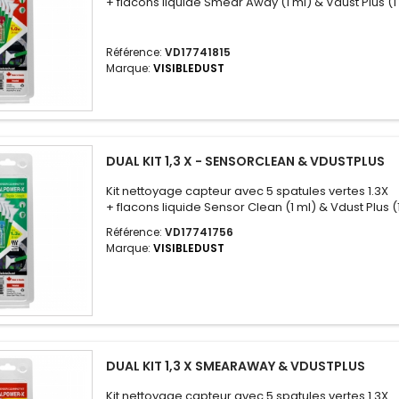
+ flacons liquide Smear Away (1 ml) & Vdust Plus (1
Référence:
VD17741815
Marque:
VISIBLEDUST
DUAL KIT 1,3 X - SENSORCLEAN & VDUSTPLUS
Kit nettoyage capteur avec 5 spatules vertes 1.3X
+ flacons liquide Sensor Clean (1 ml) & Vdust Plus (
Référence:
VD17741756
Marque:
VISIBLEDUST
DUAL KIT 1,3 X SMEARAWAY & VDUSTPLUS
Kit nettoyage capteur avec 5 spatules vertes 1.3X