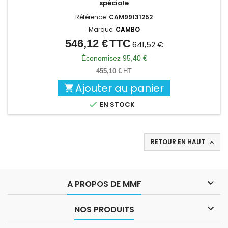
spéciale
Référence:
CAM99131252
Marque:
CAMBO
546,12 €
TTC
Prix
Prix
641,52 €
de
Économisez 95,40 €
base
455,10 €
HT
Ajouter au panier


EN STOCK
RETOUR EN HAUT


A PROPOS DE MMF

NOS PRODUITS