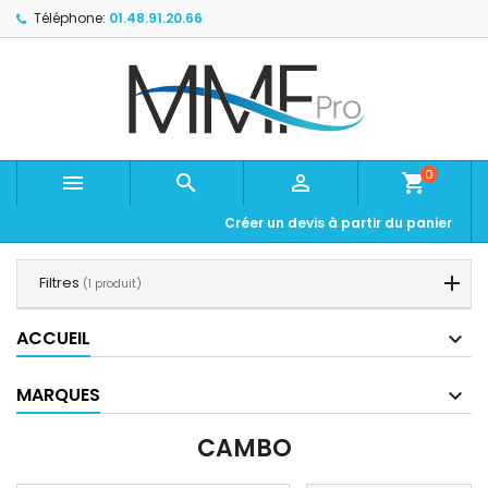
Téléphone:
01.48.91.20.66
0



shopping_cart
Créer un devis à partir du panier
Filtres
(1 produit)
ACCUEIL
MARQUES
CAMBO