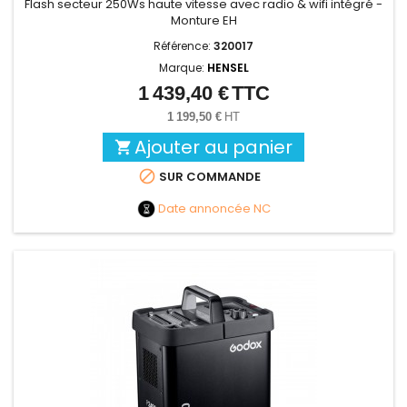
Flash secteur 250Ws haute vitesse avec radio & wifi intégré -
Monture EH
Référence:
320017
Marque:
HENSEL
1 439,40 €
TTC
Prix
1 199,50 €
HT
Ajouter au panier


SUR COMMANDE
Date annoncée
NC