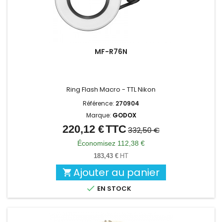
MF-R76N
Ring Flash Macro - TTL Nikon
Référence:
270904
Marque:
GODOX
220,12 €
TTC
Prix
Prix
332,50 €
de
Économisez 112,38 €
base
183,43 €
HT
Ajouter au panier


EN STOCK