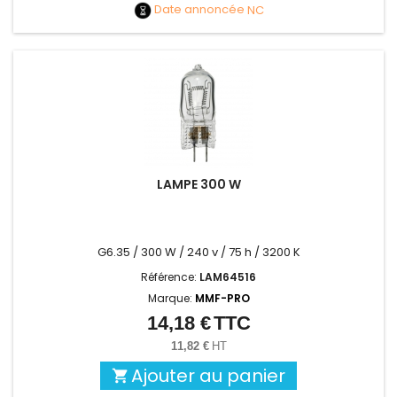
Date annoncée
NC
LAMPE 300 W
G6.35 / 300 W / 240 v / 75 h / 3200 K
Référence:
LAM64516
Marque:
MMF-PRO
14,18 €
TTC
Prix
11,82 €
HT
Ajouter au panier
