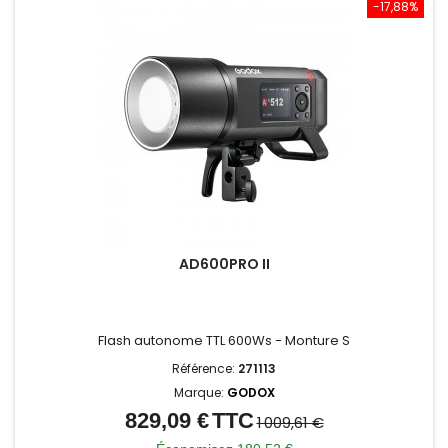
-17,88%
AD600PRO II
Flash autonome TTL 600Ws - Monture S
Référence:
271113
Marque:
GODOX
829,09 €
TTC
Prix
Prix
1 009,61 €
de