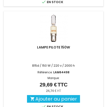

EN STOCK
LAMPE PILOTE 150W
B15d / 150 W / 220 v / 2000 h
Référence:
LAM64498
Marque:
29,69 €
TTC
Prix
24,74 €
HT
Ajouter au panier


EN STOCK