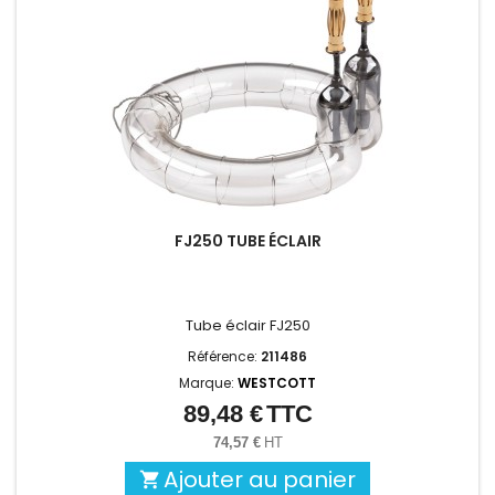
FJ250 TUBE ÉCLAIR
Tube éclair FJ250
Référence:
211486
Marque:
WESTCOTT
89,48 €
TTC
Prix
74,57 €
HT
Ajouter au panier
