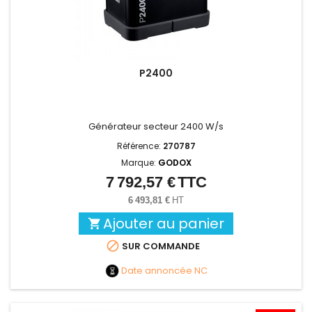
P2400
Générateur secteur 2400 W/s
Référence:
270787
Marque:
GODOX
7 792,57 €
TTC
Prix
6 493,81 €
HT
Ajouter au panier


SUR COMMANDE
Date annoncée
NC