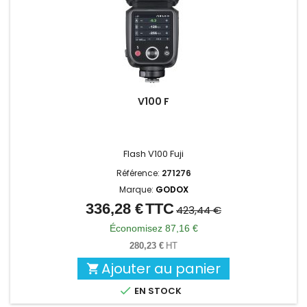
V100 F
Flash V100 Fuji
Référence:
271276
Marque:
GODOX
336,28 €
TTC
Prix
Prix
423,44 €
de
Économisez 87,16 €
base
280,23 €
HT
Ajouter au panier


EN STOCK