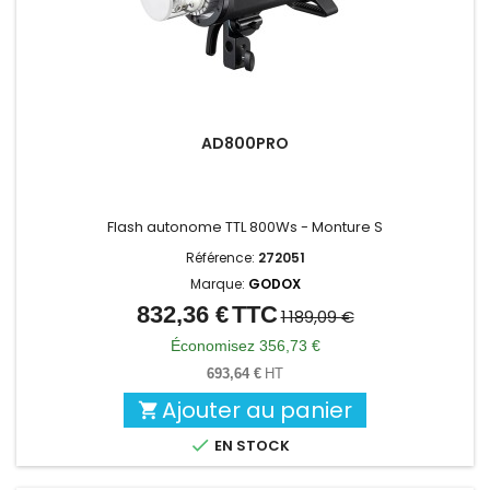
AD800PRO
Flash autonome TTL 800Ws - Monture S
Référence:
272051
Marque:
GODOX
832,36 €
TTC
Prix
Prix
1 189,09 €
de
Économisez 356,73 €
base
693,64 €
HT
Ajouter au panier


EN STOCK