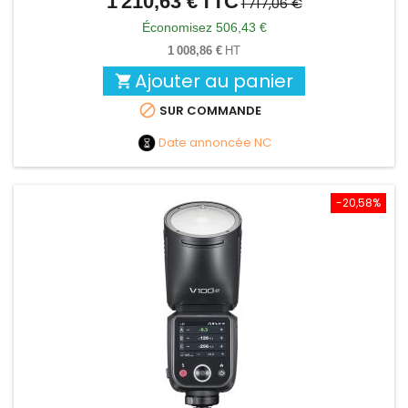
1 210,63 €
TTC
Prix
Prix
1 717,06 €
de
Économisez 506,43 €
base
1 008,86 €
HT
Ajouter au panier


SUR COMMANDE
Date annoncée
NC
-20,58%