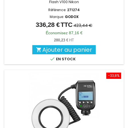
Flash V100 Nikon
Référence:
271274
Marque:
GODOX
336,28 €
TTC
Prix
Prix
423,44 €
de
Économisez 87,16 €
base
280,23 €
HT
Ajouter au panier


EN STOCK
-33,8%