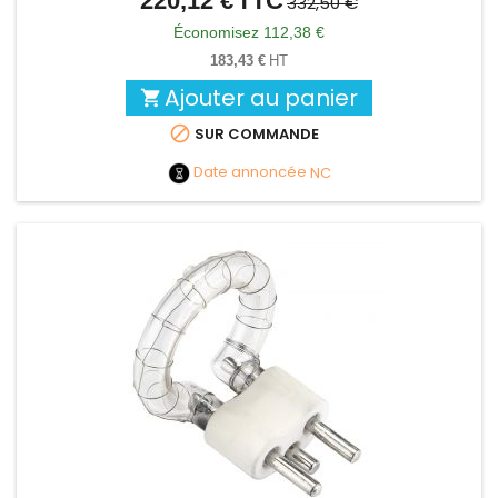
220,12 €
TTC
332,50 €
de
Économisez 112,38 €
base
183,43 €
HT
Ajouter au panier


SUR COMMANDE
Date annoncée
NC