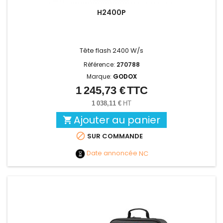
H2400P
Tête flash 2400 W/s
Référence:
270788
Marque:
GODOX
1 245,73 €
TTC
Prix
1 038,11 €
HT
Ajouter au panier


SUR COMMANDE
Date annoncée
NC