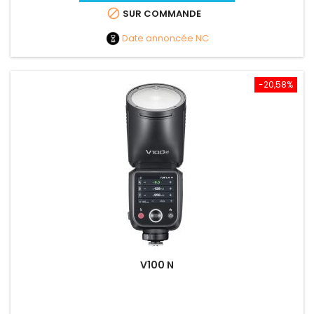

SUR COMMANDE
Date annoncée
NC
-20,58%
V100 N