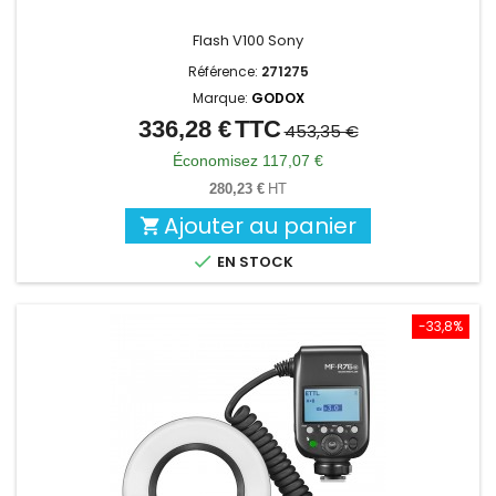
Flash V100 Sony
Référence:
271275
Marque:
GODOX
336,28 €
TTC
Prix
Prix
453,35 €
de
Économisez 117,07 €
base
280,23 €
HT
Ajouter au panier


EN STOCK
-33,8%