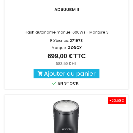
AD600BM II
Flash autonome manuel 600Ws - Monture S
Référence:
271973
Marque:
GODOX
699,00 €
TTC
Prix
582,50 €
HT
Ajouter au panier


EN STOCK
-20,58%