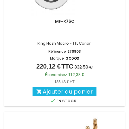
MF-R76C
Ring Flash Macro - TTL Canon
Référence:
270903
Marque:
GODOX
220,12 €
TTC
Prix
Prix
332,50 €
de
Économisez 112,38 €
base
183,43 €
HT
Ajouter au panier


EN STOCK