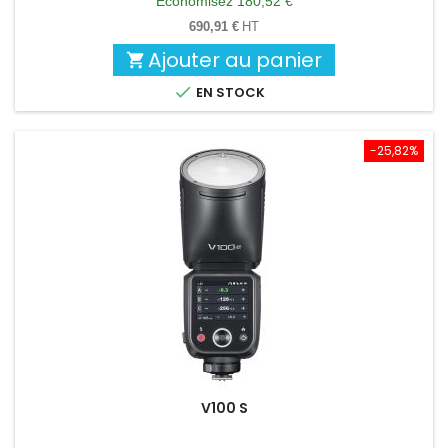
Économisez 180,52 €
base
690,91 €
HT
Ajouter au panier


EN STOCK
-25,82%
V100 S