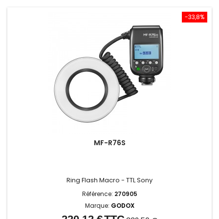
-33,8%
MF-R76S
Ring Flash Macro - TTL Sony
Référence:
270905
Marque:
GODOX
Prix
Prix