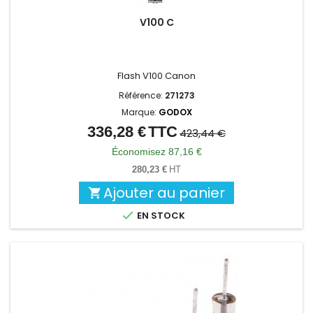
V100 C
Flash V100 Canon
Référence:
271273
Marque:
GODOX
336,28 €
TTC
Prix
Prix
423,44 €
de
Économisez 87,16 €
base
280,23 €
HT
Ajouter au panier


EN STOCK