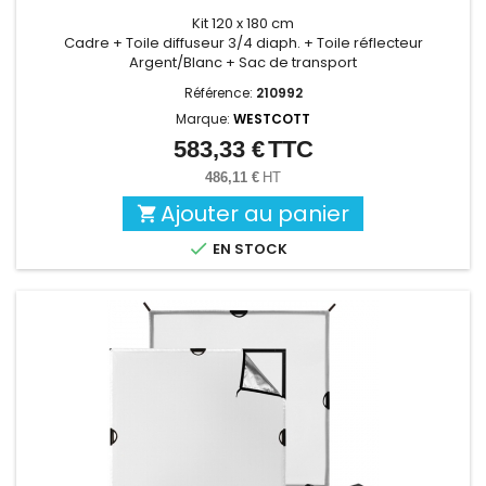
Kit 120 x 180 cm
Cadre + Toile diffuseur 3/4 diaph. + Toile réflecteur
Argent/Blanc + Sac de transport
Référence:
210992
Marque:
WESTCOTT
583,33 €
TTC
Prix
486,11 €
HT
Ajouter au panier


EN STOCK