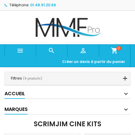
Téléphone:
01.48.91.20.66
0



shopping_cart
Créer un devis à partir du panier
Filtres
(9 produits)
ACCUEIL
MARQUES
SCRIMJIM CINE KITS