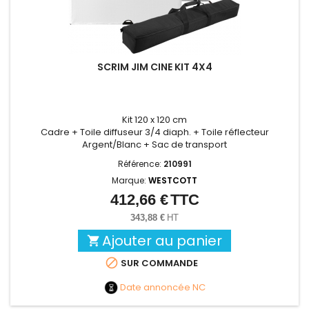
SCRIM JIM CINE KIT 4X4
Kit 120 x 120 cm
Cadre + Toile diffuseur 3/4 diaph. + Toile réflecteur
Argent/Blanc + Sac de transport
Référence:
210991
Marque:
WESTCOTT
412,66 €
TTC
Prix
343,88 €
HT
Ajouter au panier


SUR COMMANDE
Date annoncée
NC