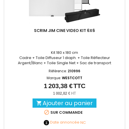
SCRIM JIM CINE VIDEO KIT 6X6
Kit 180 x 180 cm
Cadre + Toile Diffuseur 1 diaph. + Toile Réflecteur
Argent/Blanc + Toile Single Net + Sac de transport
Référence:
210996
Marque:
WESTCOTT
1 203,38 €
TTC
Prix
1 002,82 €
HT
Ajouter au panier


SUR COMMANDE
Date annoncée
NC