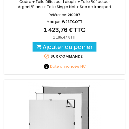
Cadre + Toile Diffuseur 1 diaph. + Toile Réflecteur
Argent/Blanc + Toile Single Net + Sac de transport
Référence:
210997
Marque:
WESTCOTT
1 423,76 €
TTC
Prix
1 186,47 €
HT
Ajouter au panier


SUR COMMANDE
Date annoncée
NC