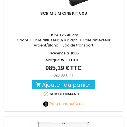
SCRIM JIM CINE KIT 8X8
Kit 240 x 240 cm
Cadre + Toile diffuseur 3/4 diaph. + Toile réflecteur
Argent/Blanc + Sac de transport
Référence:
211005
Marque:
WESTCOTT
985,19 €
TTC
Prix
820,99 €
HT
Ajouter au panier


SUR COMMANDE
Date annoncée
NC