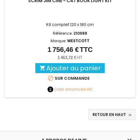
SCRIM JIM CINE - C47 BOOK LIGHT KIT
Kit complet 120 x 180 cm
Référence:
210988
Marque:
WESTCOTT
1 756,46 €
TTC
Prix
1 463,72 €
HT
Ajouter au panier


SUR COMMANDE
Date annoncée
NC
RETOUR EN HAUT

