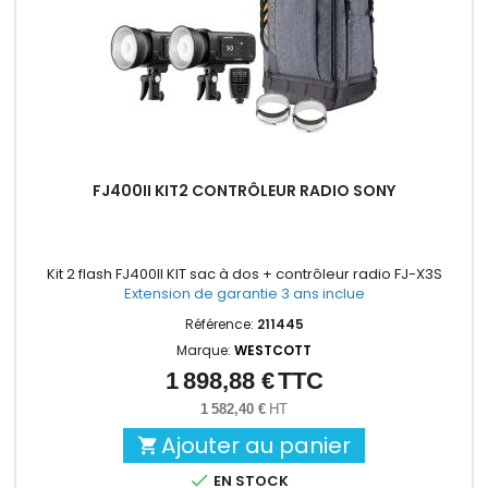
FJ400II KIT2 CONTRÔLEUR RADIO SONY
Kit 2 flash FJ400II KIT sac à dos + contrôleur radio FJ-X3S
Extension de garantie 3 ans inclue
Référence:
211445
Marque:
WESTCOTT
1 898,88 €
TTC
Prix
1 582,40 €
HT
Ajouter au panier


EN STOCK