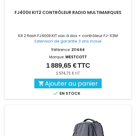
FJ400II KIT2 CONTRÔLEUR RADIO MULTIMARQUES
Kit 2 flash FJ400II KIT sac à dos + contrôleur FJ-X3M
Extension de garantie 3 ans inclue
Référence:
211444
Marque:
WESTCOTT
1 889,65 €
TTC
Prix
1 574,71 €
HT
Ajouter au panier


EN STOCK