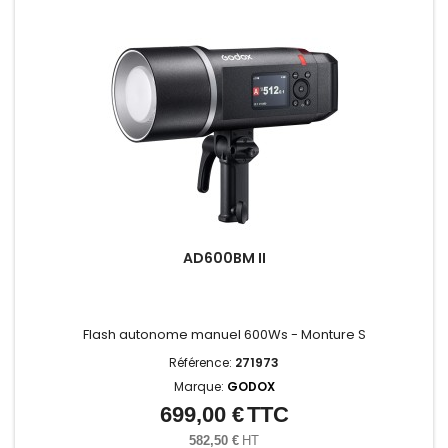
AD600BM II
Flash autonome manuel 600Ws - Monture S
Référence:
271973
Marque:
GODOX
699,00 €
TTC
Prix
582,50 €
HT