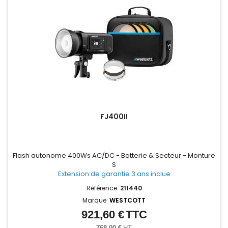
FJ400II
Flash autonome 400Ws AC/DC - Batterie & Secteur - Monture
S
Extension de garantie 3 ans inclue
Référence:
211440
Marque:
WESTCOTT
921,60 €
TTC
Prix
768,00 €
HT