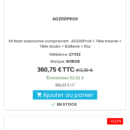
AD200PROII
Kit flash autonome comprenant : AD200ProII + Tête fresnel +
Tête studio + Batterie + Etui
Référence:
271132
Marque:
GODOX
360,75 €
TTC
Prix
Prix
413,36 €
de
Économisez 52,61 €
base
300,63 €
HT
Ajouter au panier


EN STOCK
-13,32%