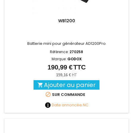
WB1200
Batterie mini pour générateur AD1200Pro
Référence:
270258
Marque:
GODOX
190,99 €
TTC
Prix
159,16 €
HT
Ajouter au panier


SUR COMMANDE
Date annoncée
NC