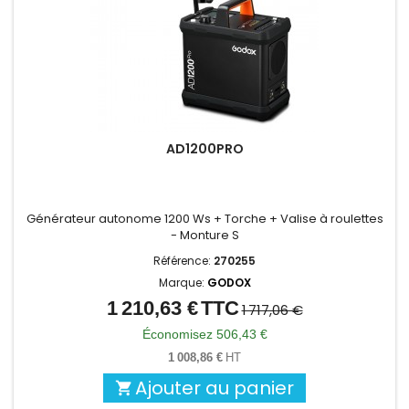
AD1200PRO
Générateur autonome 1200 Ws + Torche + Valise à roulettes
- Monture S
Référence:
270255
Marque:
GODOX
1 210,63 €
TTC
Prix
Prix
1 717,06 €
de
Économisez 506,43 €
base
1 008,86 €
HT
Ajouter au panier
