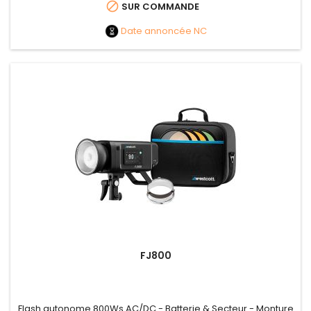

SUR COMMANDE
Date annoncée
NC
FJ800
Flash autonome 800Ws AC/DC - Batterie & Secteur - Monture