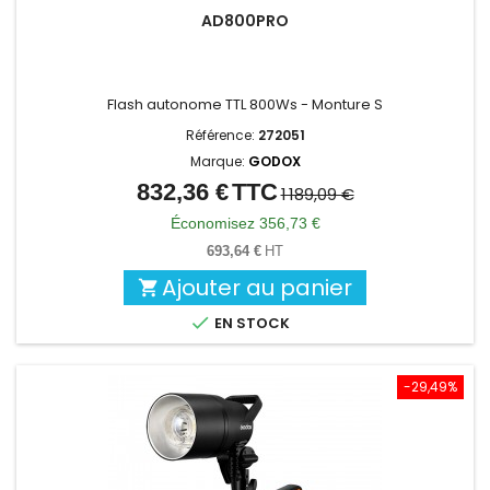
AD800PRO
Flash autonome TTL 800Ws - Monture S
Référence:
272051
Marque:
GODOX
832,36 €
TTC
Prix
Prix
1 189,09 €
de
Économisez 356,73 €
base
693,64 €
HT
Ajouter au panier


EN STOCK
-29,49%