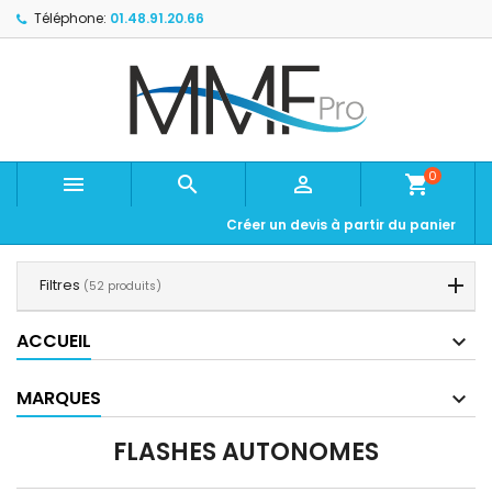
Téléphone:
01.48.91.20.66
0



shopping_cart
Créer un devis à partir du panier
Filtres
(52 produits)
ACCUEIL
MARQUES
FLASHES AUTONOMES