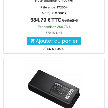
Flash autonome 400 Ws
Référence:
272004
Marque:
GODOX
684,79 €
TTC
Prix
Prix
953,52 €
de
Économisez 268,73 €
base
570,66 €
HT
Ajouter au panier


EN STOCK