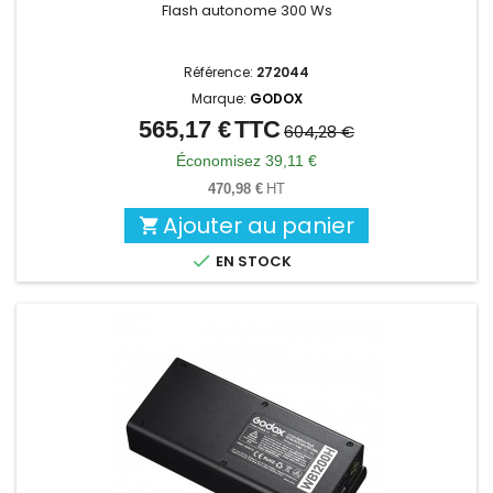
Flash autonome 300 Ws
Référence:
272044
Marque:
GODOX
565,17 €
TTC
Prix
Prix
604,28 €
de
Économisez 39,11 €
base
470,98 €
HT
Ajouter au panier


EN STOCK