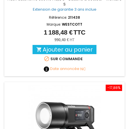
S
Extension de garantie 3 ans inclue
Référence:
211438
Marque:
WESTCOTT
1 188,48 €
TTC
Prix
990,40 €
HT
Ajouter au panier


SUR COMMANDE
Date annoncée
NC
-17,88%