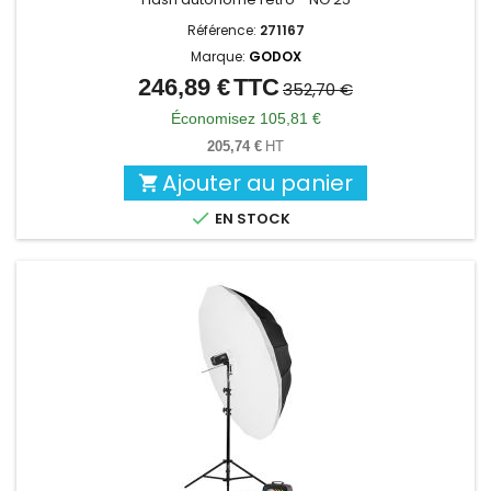
Référence:
271167
Marque:
GODOX
246,89 €
TTC
Prix
Prix
352,70 €
de
Économisez 105,81 €
base
205,74 €
HT
Ajouter au panier


EN STOCK