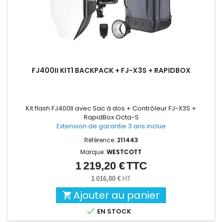
FJ400II KIT1 BACKPACK + FJ-X3S + RAPIDBOX
Kit flash FJ400II avec Sac à dos + Contrôleur FJ-X3S +
RapidBox Octa-S
Extension de garantie 3 ans inclue
Référence:
211443
Marque:
WESTCOTT
1 219,20 €
TTC
Prix
1 016,00 €
HT
Ajouter au panier


EN STOCK