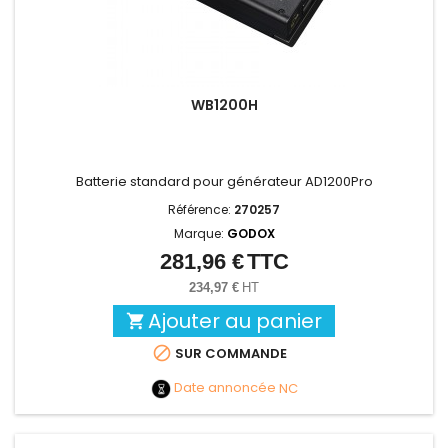
WB1200H
Batterie standard pour générateur AD1200Pro
Référence:
270257
Marque:
GODOX
281,96 €
TTC
Prix
234,97 €
HT
Ajouter au panier


SUR COMMANDE
Date annoncée
NC