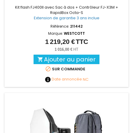
Kit flash FJ400II avec Sac à dos + Contrôleur FJ-X3M +
RapidBox Octa-S
Extension de garantie 3 ans inclue
Référence:
211442
Marque:
WESTCOTT
1 219,20 €
TTC
Prix
1 016,00 €
HT
Ajouter au panier


SUR COMMANDE
Date annoncée
NC