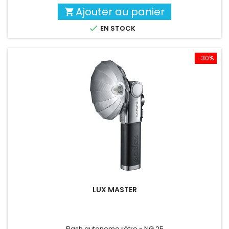
Ajouter au panier


EN STOCK
-30%
LUX MASTER
Flash autonome rétro - NG 25