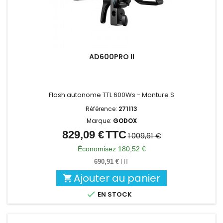
AD600PRO II
Flash autonome TTL 600Ws - Monture S
Référence:
271113
Marque:
GODOX
829,09 €
TTC
Prix
Prix
1 009,61 €
de
Économisez 180,52 €
base
690,91 €
HT
Ajouter au panier


EN STOCK