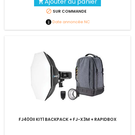
Ajouter au panier


SUR COMMANDE
Date annoncée
NC
FJ400II KIT1 BACKPACK + FJ-X3M + RAPIDBOX