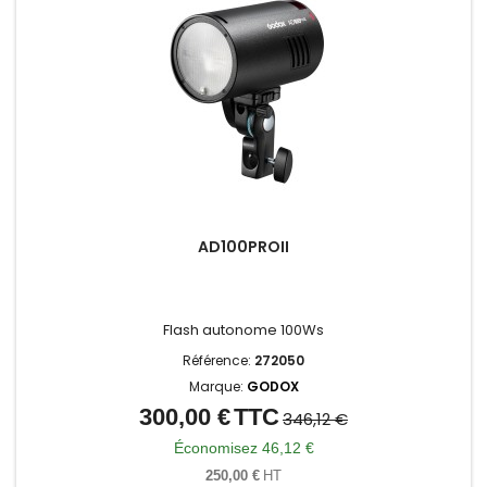
AD100PROII
Flash autonome 100Ws
Référence:
272050
Marque:
GODOX
300,00 €
TTC
Prix
Prix
346,12 €
de
Économisez 46,12 €
base
250,00 €
HT