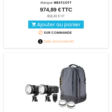
Marque:
WESTCOTT
974,89 €
TTC
Prix
812,41 €
HT
Ajouter au panier


SUR COMMANDE
Date annoncée
NC