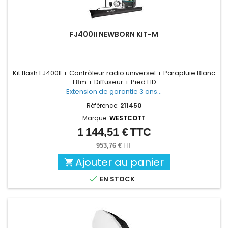
FJ400II NEWBORN KIT-M
Kit flash FJ400II + Contrôleur radio universel + Parapluie Blanc
1.8m + Diffuseur + Pied HD
Extension de garantie 3 ans...
Référence:
211450
Marque:
WESTCOTT
1 144,51 €
TTC
Prix
953,76 €
HT
Ajouter au panier


EN STOCK