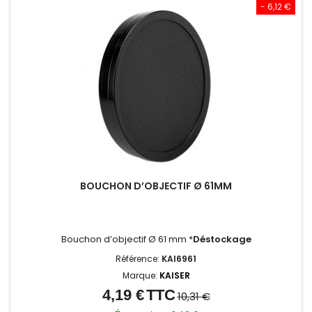
- 6,12 €
BOUCHON D’OBJECTIF Ø 61MM
Bouchon d’objectif Ø 61 mm *
Déstockage
Référence:
KAI6961
Marque:
KAISER
4,19 €
TTC
Prix
Prix
10,31 €