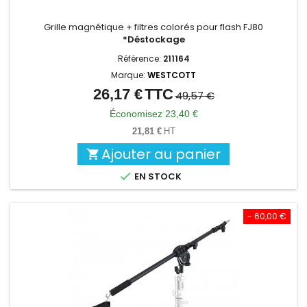
Grille magnétique + filtres colorés pour flash FJ80
*Déstockage
Référence:
211164
Marque:
WESTCOTT
26,17 €
TTC
Prix
Prix
49,57 €
de
Économisez 23,40 €
base
21,81 €
HT
Ajouter au panier


EN STOCK
- 60,00 €