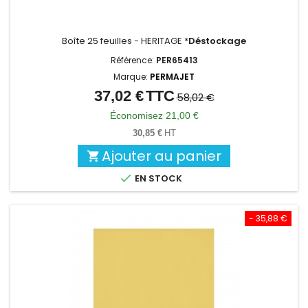
Boîte 25 feuilles - HERITAGE *
Déstockage
Référence:
PER65413
Marque:
PERMAJET
37,02 €
TTC
Prix
Prix
58,02 €
de
Économisez 21,00 €
base
30,85 €
HT
Ajouter au panier


EN STOCK
- 35,88 €