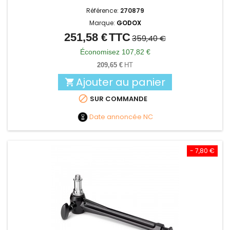
Référence:
270879
Marque:
GODOX
251,58 €
TTC
Prix
Prix
359,40 €
de
Économisez 107,82 €
base
209,65 €
HT
Ajouter au panier


SUR COMMANDE
Date annoncée
NC
- 7,80 €