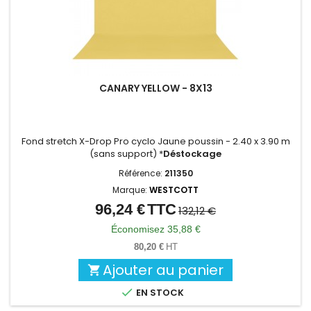
CANARY YELLOW - 8X13
Fond stretch X-Drop Pro cyclo Jaune poussin - 2.40 x 3.90 m
(sans support) *
Déstockage
Référence:
211350
Marque:
WESTCOTT
96,24 €
TTC
Prix
Prix
132,12 €
de
Économisez 35,88 €
base
80,20 €
HT
Ajouter au panier


EN STOCK