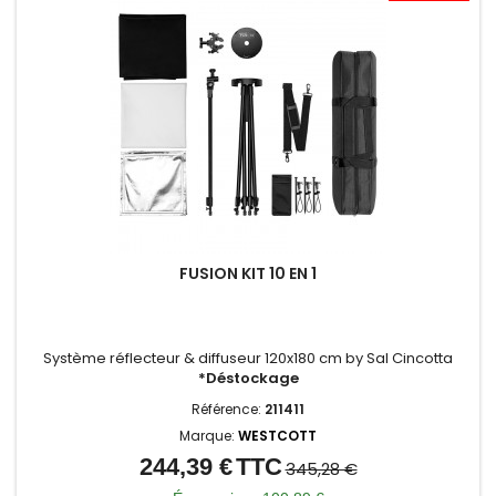
FUSION KIT 10 EN 1
Système réflecteur & diffuseur 120x180 cm by Sal Cincotta
*Déstockage
Référence:
211411
Marque:
WESTCOTT
244,39 €
TTC
Prix
Prix
345,28 €
de