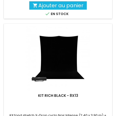
Ajouter au panier


EN STOCK
KIT RICH BLACK - 8X13
Kit fond stretch X-Drop cyclo Noir Intense (2.40 x 3.90 m) +