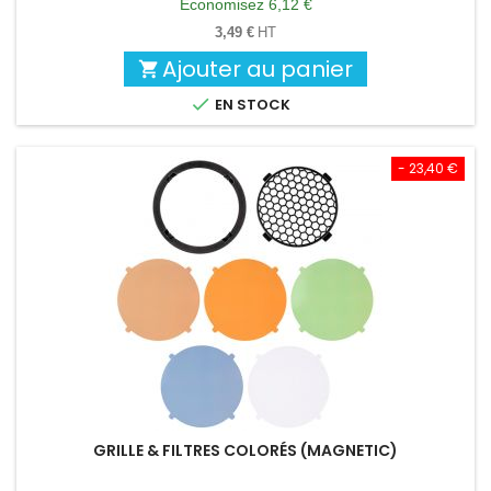
de
Économisez 6,12 €
base
3,49 €
HT
Ajouter au panier


EN STOCK
- 23,40 €
GRILLE & FILTRES COLORÉS (MAGNETIC)