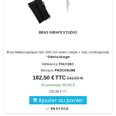
BRAS GIRAFE STUDIO
Bras téléscopique 120-200 cm avec rotule + sac contrepoids
*
Déstockage
Référence:
PHL1126C
Marque:
PHOCUSLINE
182,50 €
TTC
Prix
Prix
242,50 €
de
Économisez 60,00 €
base
152,08 €
HT
Ajouter au panier


EN STOCK