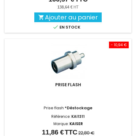
138,64 €
HT
Ajouter au panier


EN STOCK
- 10,94 €
PRISE FLASH
Prise flash
*Déstockage
Référence:
KAI1311
Marque:
KAISER
11,86 €
TTC
Prix
Prix
22,80 €