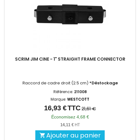
SCRIM JIM CINE - 1" STRAIGHT FRAME CONNECTOR
Raccord de cadre droit (2.5 cm)
*Déstockage
Référence:
211008
Marque:
WESTCOTT
16,93 €
TTC
Prix
Prix
21,61 €
de
Économisez 4,68 €
base
14,11 €
HT
Ajouter au panier
