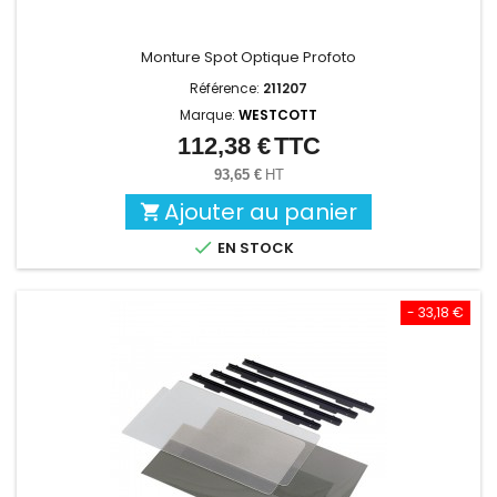
Monture Spot Optique Profoto
Référence:
211207
Marque:
WESTCOTT
112,38 €
TTC
Prix
93,65 €
HT
Ajouter au panier


EN STOCK
- 33,18 €