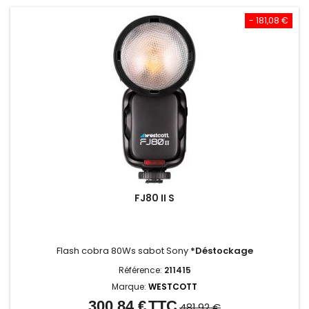
- 181,08 €
FJ80 II S
Flash cobra 80Ws sabot Sony
*Déstockage
Référence:
211415
Marque:
WESTCOTT
300,84 €
TTC
Prix
Prix
481,92 €