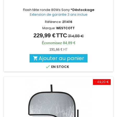
Flash tête ronde 80Ws Sony
*Déstockage
Extension de garantie 3 ans inclue
Référence:
211416
Marque:
WESTCOTT
229,99 €
TTC
Prix
Prix
314,88 €
de
Économisez 84,89 €
base
191,66 €
HT
Ajouter au panier


EN STOCK
- 49,20 €