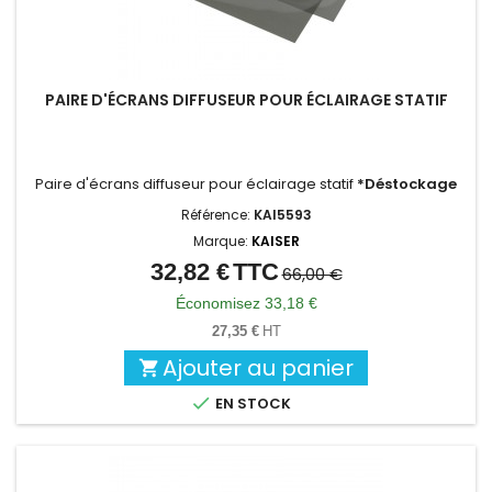
PAIRE D'ÉCRANS DIFFUSEUR POUR ÉCLAIRAGE STATIF
Paire d'écrans diffuseur pour éclairage statif
*Déstockage
Référence:
KAI5593
Marque:
KAISER
32,82 €
TTC
Prix
Prix
66,00 €
de
Économisez 33,18 €
base
27,35 €
HT
Ajouter au panier


EN STOCK