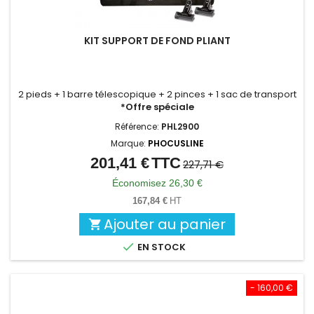
KIT SUPPORT DE FOND PLIANT
2 pieds + 1 barre télescopique + 2 pinces + 1 sac de transport
*Offre spéciale
Référence:
PHL2900
Marque:
PHOCUSLINE
201,41 €
TTC
Prix
Prix
227,71 €
de
Économisez 26,30 €
base
167,84 €
HT
Ajouter au panier


EN STOCK
- 160,00 €