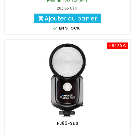
Économisez 100,89 €
base
203,66 €
HT
Ajouter au panier


EN STOCK
- 84,89 €
FJ80-SE S