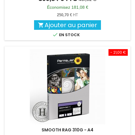
de
Économisez 181,08 €
base
250,70 €
HT
Ajouter au panier


EN STOCK
- 21,00 €
SMOOTH RAG 310G - A4