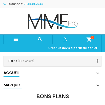
Téléphone:
01.48.91.20.66
0



shopping_cart
Créer un devis à partir du panier
Filtres
(131 produits)
ACCUEIL
MARQUES
BONS PLANS