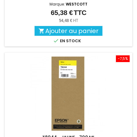
Marque:
WESTCOTT
65,38 €
TTC
Prix
54,48 €
HT
Ajouter au panier


EN STOCK
-7,5%