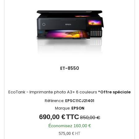
ET-8550
EcoTank - Imprimante photo A3+ 6 couleurs
*Offre spéciale
Référence:
EPSC11CJ21401
Marque:
EPSON
690,00 €
TTC
Prix
Prix
850,00 €
de
Économisez 160,00 €
base
575,00 €
HT