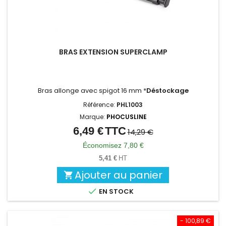
BRAS EXTENSION SUPERCLAMP
Bras allonge avec spigot 16 mm *
Déstockage
Référence:
PHL1003
Marque:
PHOCUSLINE
6,49 €
TTC
Prix
Prix
14,29 €
de
Économisez 7,80 €
base
5,41 €
HT
Ajouter au panier


EN STOCK
- 100,89 €