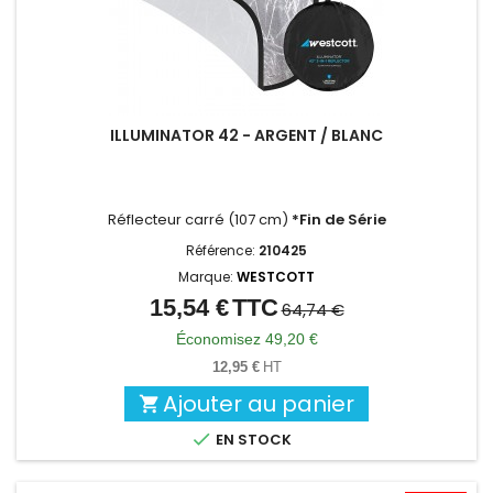
ILLUMINATOR 42 - ARGENT / BLANC
Réflecteur carré (107 cm)
*Fin de Série
Référence:
210425
Marque:
WESTCOTT
15,54 €
TTC
Prix
Prix
64,74 €
de
Économisez 49,20 €
base
12,95 €
HT
Ajouter au panier


EN STOCK