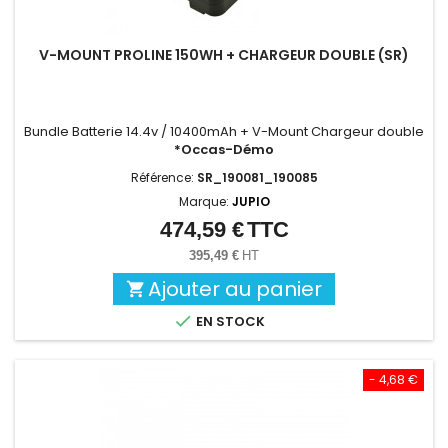
V-MOUNT PROLINE 150WH + CHARGEUR DOUBLE (SR)
Bundle Batterie 14.4v / 10400mAh + V-Mount Chargeur double
*Occas-Démo
Référence:
SR_190081_190085
Marque:
JUPIO
474,59 €
TTC
Prix
395,49 €
HT
Ajouter au panier


EN STOCK
- 4,68 €