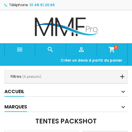
Téléphone:
01.48.91.20.66
0



shopping_cart
Créer un devis à partir du panier
Filtres
(6 produits)
ACCUEIL
MARQUES
TENTES PACKSHOT