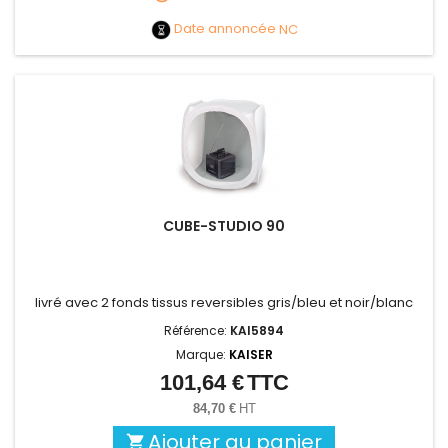
Date annoncée
NC
CUBE-STUDIO 90
livré avec 2 fonds tissus reversibles gris/bleu et noir/blanc
Référence:
KAI5894
Marque:
KAISER
101,64 €
TTC
Prix
84,70 €
HT
Ajouter au panier
