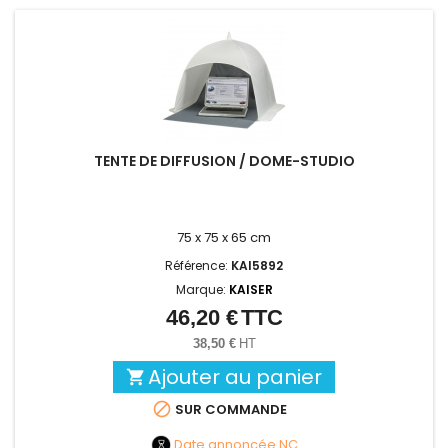
TENTE DE DIFFUSION / DOME-STUDIO
75 x 75 x 65 cm
Référence:
KAI5892
Marque:
KAISER
46,20 €
TTC
Prix
38,50 €
HT
Ajouter au panier


SUR COMMANDE
Date annoncée
NC