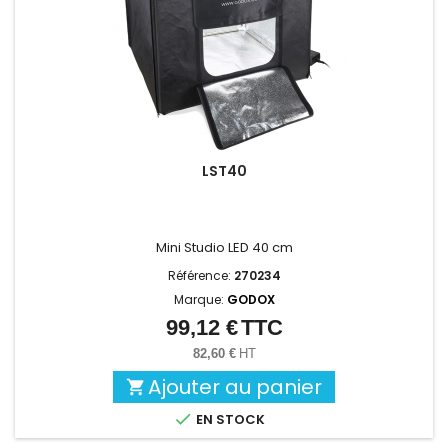
LST40
Mini Studio LED 40 cm
Référence:
270234
Marque:
GODOX
99,12 €
TTC
Prix
82,60 €
HT
Ajouter au panier


EN STOCK