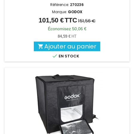
Référence:
270236
Marque:
GODOX
101,50 €
TTC
Prix
Prix
151,56 €
de
Économisez 50,06 €
base
84,59 €
HT
Ajouter au panier


EN STOCK