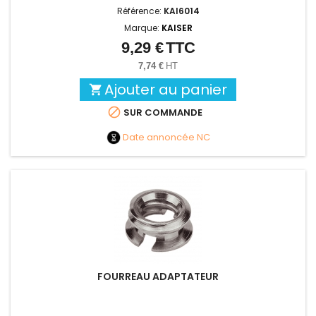
Référence:
KAI6014
Marque:
KAISER
9,29 €
TTC
Prix
7,74 €
HT
Ajouter au panier


SUR COMMANDE
Date annoncée
NC
FOURREAU ADAPTATEUR