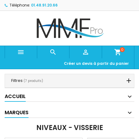
Téléphone:
01.48.91.20.66
0



shopping_cart
Créer un devis à partir du panier
Filtres
(7 produits)
ACCUEIL
MARQUES
NIVEAUX - VISSERIE