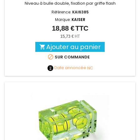
Niveau à bulle double, fixation par griffe flash
Référence:
KAI6385
Marque:
KAISER
18,88 €
TTC
Prix
15,73 €
HT
Ajouter au panier


SUR COMMANDE
Date annoncée
NC