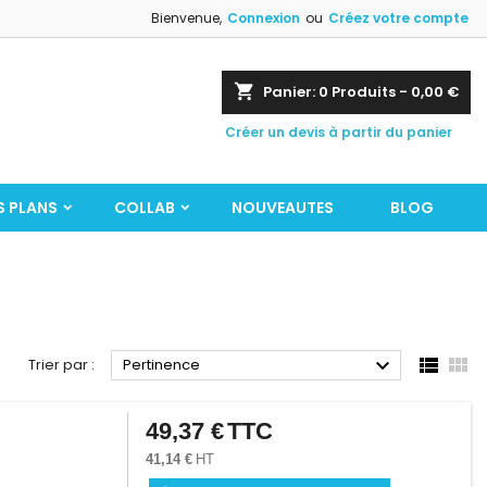
Bienvenue,
Connexion
ou
Créez votre compte
shopping_cart
Panier:
0
Produits - 0,00 €
Créer un devis à partir du panier
S PLANS
COLLAB
NOUVEAUTES
BLOG



Trier par :
Pertinence
49,37 €
TTC
Prix
41,14 €
HT