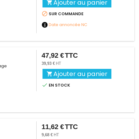
Ajouter au panier


SUR COMMANDE
Date annoncée
NC
47,92 €
TTC
Prix
39,93 €
HT
cage
Ajouter au panier


EN STOCK
11,62 €
TTC
Prix
9,68 €
HT