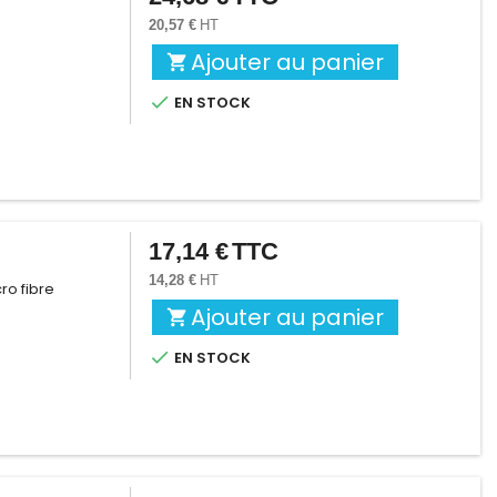
20,57 €
HT
Ajouter au panier


EN STOCK
17,14 €
TTC
Prix
14,28 €
HT
cro fibre
Ajouter au panier


EN STOCK