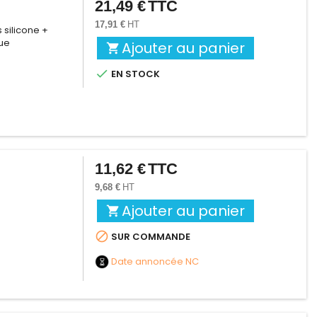
21,49 €
TTC
Prix
17,91 €
HT
 silicone +
que
Ajouter au panier


EN STOCK
11,62 €
TTC
Prix
9,68 €
HT
Ajouter au panier


SUR COMMANDE
Date annoncée
NC