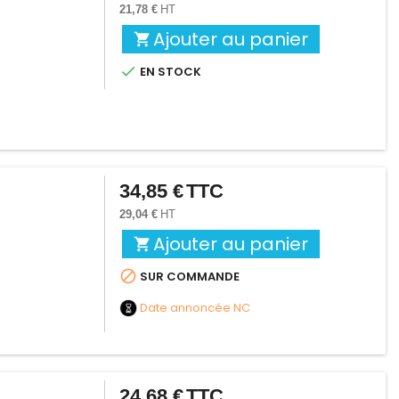
21,78 €
HT
Ajouter au panier


EN STOCK
34,85 €
TTC
Prix
29,04 €
HT
Ajouter au panier


SUR COMMANDE
Date annoncée
NC
24,68 €
TTC
Prix