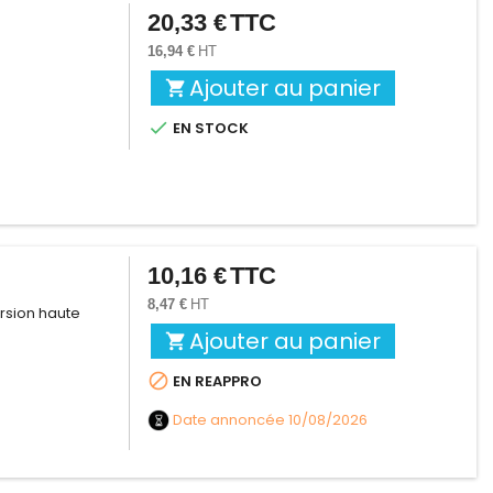
20,33 €
TTC
Prix
16,94 €
HT
Ajouter au panier


EN STOCK
10,16 €
TTC
Prix
8,47 €
HT
rsion haute
Ajouter au panier


EN REAPPRO
Date annoncée
10/08/2026