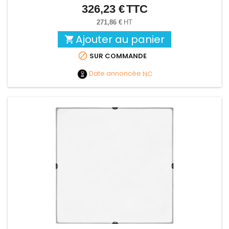
326,23 €
TTC
Prix
271,86 €
HT
Ajouter au panier


SUR COMMANDE
Date annoncée
NC