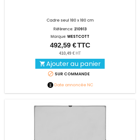
Cadre seul 180 x 180 cm
Référence:
210913
Marque:
WESTCOTT
492,59 €
TTC
Prix
410,49 €
HT
Ajouter au panier


SUR COMMANDE
Date annoncée
NC