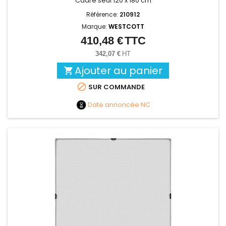
Cadre seul 120 x 180 cm
Référence:
210912
Marque:
WESTCOTT
410,48 €
TTC
Prix
342,07 €
HT
Ajouter au panier


SUR COMMANDE
Date annoncée
NC