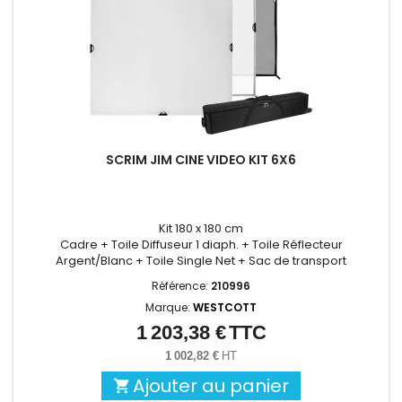
SCRIM JIM CINE VIDEO KIT 6X6
Kit 180 x 180 cm
Cadre + Toile Diffuseur 1 diaph. + Toile Réflecteur
Argent/Blanc + Toile Single Net + Sac de transport
Référence:
210996
Marque:
WESTCOTT
1 203,38 €
TTC
Prix
1 002,82 €
HT
Ajouter au panier
