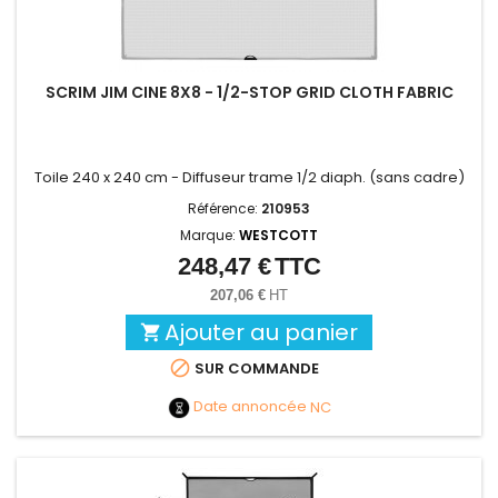
SCRIM JIM CINE 8X8 - 1/2-STOP GRID CLOTH FABRIC
Toile 240 x 240 cm - Diffuseur trame 1/2 diaph. (sans cadre)
Référence:
210953
Marque:
WESTCOTT
248,47 €
TTC
Prix
207,06 €
HT
Ajouter au panier


SUR COMMANDE
Date annoncée
NC