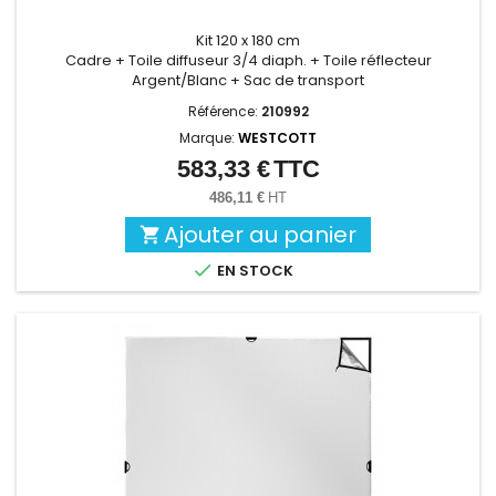
Kit 120 x 180 cm
Cadre + Toile diffuseur 3/4 diaph. + Toile réflecteur
Argent/Blanc + Sac de transport
Référence:
210992
Marque:
WESTCOTT
583,33 €
TTC
Prix
486,11 €
HT
Ajouter au panier


EN STOCK