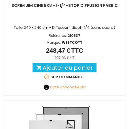
SCRIM JIM CINE 8X8 - 1-1/4-STOP DIFFUSION FABRIC
Toile 240 x 240 cm - Diffuseur 1 diaph. 1/4 (sans cadre)
Référence:
210937
Marque:
WESTCOTT
248,47 €
TTC
Prix
207,06 €
HT
Ajouter au panier


SUR COMMANDE
Date annoncée
NC