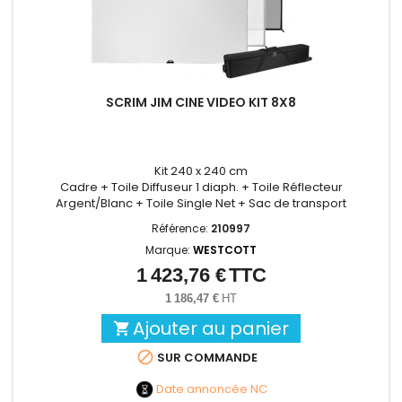
SCRIM JIM CINE VIDEO KIT 8X8
Kit 240 x 240 cm
Cadre + Toile Diffuseur 1 diaph. + Toile Réflecteur
Argent/Blanc + Toile Single Net + Sac de transport
Référence:
210997
Marque:
WESTCOTT
1 423,76 €
TTC
Prix
1 186,47 €
HT
Ajouter au panier


SUR COMMANDE
Date annoncée
NC