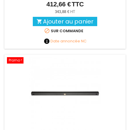
412,66 €
TTC
Prix
343,88 €
HT
Ajouter au panier


SUR COMMANDE
Date annoncée
NC
Promo !