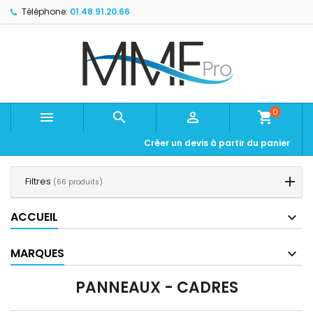
Téléphone:
01.48.91.20.66
0



shopping_cart
Créer un devis à partir du panier
Filtres
(66 produits)
ACCUEIL
MARQUES
PANNEAUX - CADRES