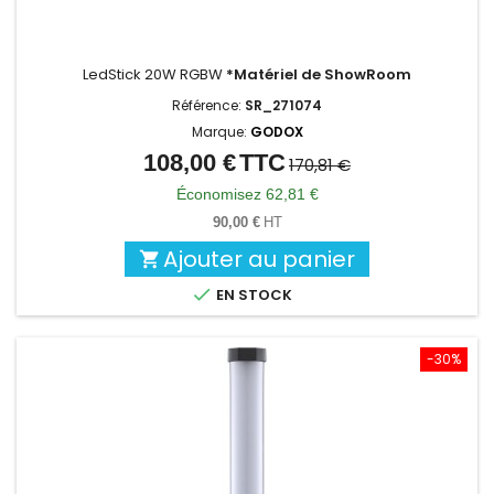
LedStick 20W RGBW
*Matériel de ShowRoom
Référence:
SR_271074
Marque:
GODOX
108,00 €
TTC
Prix
Prix
170,81 €
de
Économisez 62,81 €
base
90,00 €
HT
Ajouter au panier


EN STOCK
-30%