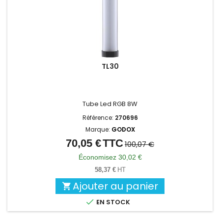
TL30
Tube Led RGB 8W
Référence:
270696
Marque:
GODOX
70,05 €
TTC
Prix
Prix
100,07 €
de
Économisez 30,02 €
base
58,37 €
HT
Ajouter au panier


EN STOCK