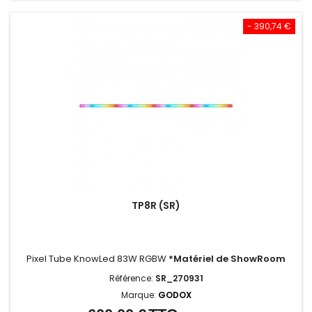
- 390,74 €
TP8R (SR)
Pixel Tube KnowLed 83W RGBW
*Matériel de ShowRoom
Référence:
SR_270931
Marque:
GODOX