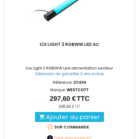
ICE LIGHT 3 RGBWW LED AC
Ice Light 3 RGBWW Led alimentation secteur
Extension de garantie 3 ans inclue
Référence:
211456
Marque:
WESTCOTT
297,60 €
TTC
Prix
248,00 €
HT
Ajouter au panier


SUR COMMANDE
Date annoncée
NC