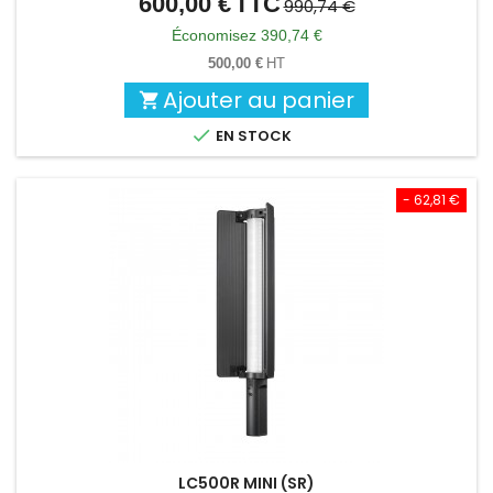
600,00 €
TTC
Prix
Prix
990,74 €
de
Économisez 390,74 €
base
500,00 €
HT
Ajouter au panier


EN STOCK
- 62,81 €
LC500R MINI (SR)