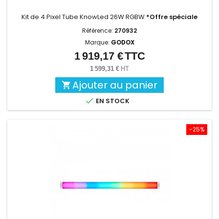
Kit de 4 Pixel Tube KnowLed 26W RGBW
*Offre spéciale
Référence:
270932
Marque:
GODOX
1 919,17 €
TTC
Prix
1 599,31 €
HT
Ajouter au panier


EN STOCK
-25%