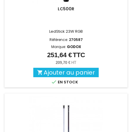
LC500R
LedStick 23W RGB
Référence:
270587
Marque:
GODOX
251,64 €
TTC
Prix
209,70 €
HT
Ajouter au panier


EN STOCK