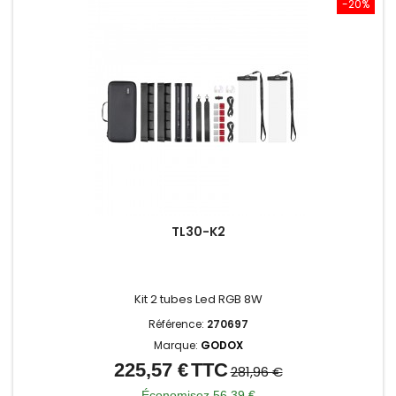
-20%
TL30-K2
Kit 2 tubes Led RGB 8W
Référence:
270697
Marque:
GODOX
225,57 €
TTC
Prix
Prix
281,96 €
de
Économisez 56,39 €