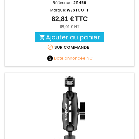
Référence:
211459
Marque:
WESTCOTT
82,81 €
TTC
Prix
69,01 €
HT
Ajouter au panier


SUR COMMANDE
Date annoncée
NC