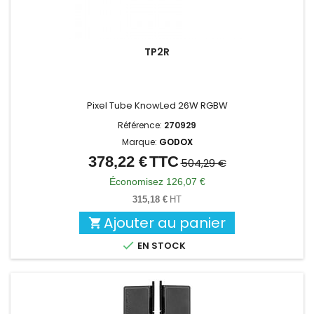
TP2R
Pixel Tube KnowLed 26W RGBW
Référence:
270929
Marque:
GODOX
378,22 €
TTC
Prix
Prix
504,29 €
de
Économisez 126,07 €
base
315,18 €
HT
Ajouter au panier


EN STOCK