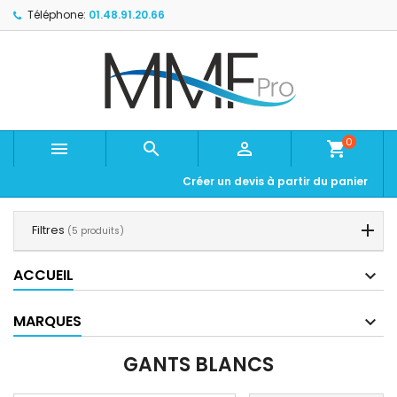
Téléphone:
01.48.91.20.66
0



shopping_cart
Créer un devis à partir du panier
Filtres
(5 produits)
ACCUEIL
MARQUES
GANTS BLANCS