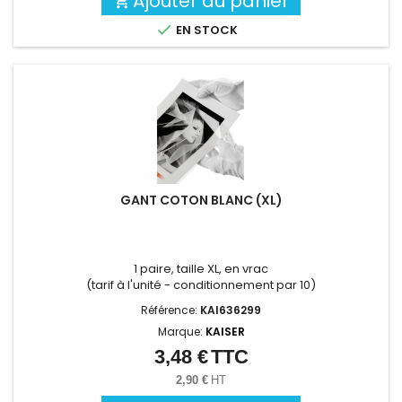
Ajouter au panier


EN STOCK
GANT COTON BLANC (XL)
1 paire, taille XL, en vrac
(tarif à l'unité - conditionnement par 10)
Référence:
KAI636299
Marque:
KAISER
3,48 €
TTC
Prix
2,90 €
HT