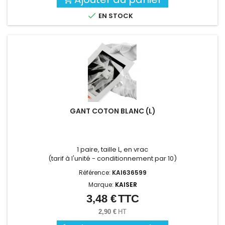

EN STOCK
GANT COTON BLANC (L)
1 paire, taille L, en vrac
(tarif à l'unité - conditionnement par 10)
Référence:
KAI636599
Marque:
KAISER
3,48 €
TTC
Prix
2,90 €
HT