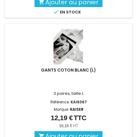
Ajouter au panier


EN STOCK
GANTS COTON BLANC (L)
3 paires, taille L
Référence:
KAI6367
Marque:
KAISER
12,19 €
TTC
Prix
10,16 €
HT
Ajouter au panier
