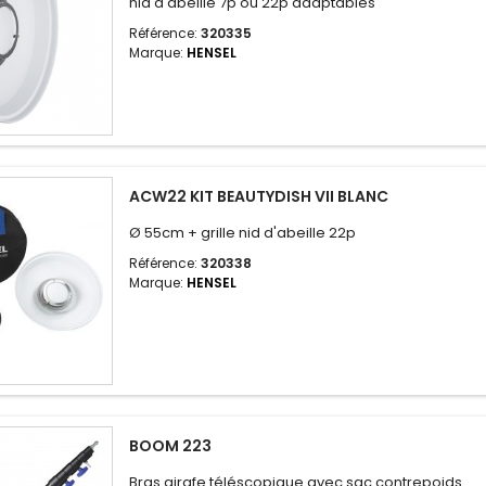
nid d'abeille 7p ou 22p adaptables
Référence:
320335
Marque:
HENSEL
ACW22 KIT BEAUTYDISH VII BLANC
Ø 55cm + grille nid d'abeille 22p
Référence:
320338
Marque:
HENSEL
BOOM 223
Bras girafe téléscopique avec sac contrepoids