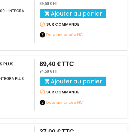
89,50 €
HT
600 - INTEGRA
Ajouter au panier


SUR COMMANDE
Date annoncée
NC
89,40 €
TTC
Prix
S PLUS
74,50 €
HT
 INTEGRA PLUS
Ajouter au panier


SUR COMMANDE
Date annoncée
NC
27,00 €
TTC
Prix