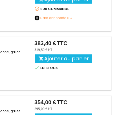

SUR COMMANDE
Date annoncée
NC
383,40 €
TTC
Prix
319,50 €
HT
ache, grilles
Ajouter au panier


EN STOCK
354,00 €
TTC
Prix
295,00 €
HT
ache, grilles