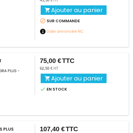
43,50 €
HT
Ajouter au panier


SUR COMMANDE
Date annoncée
NC
75,00 €
TTC
Prix
T
62,50 €
HT
EGRA PLUS -
Ajouter au panier


EN STOCK
107,40 €
TTC
Prix
S PLUS