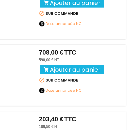
Ajouter au panier


SUR COMMANDE
Date annoncée
NC
708,00 €
TTC
Prix
590,00 €
HT
Ajouter au panier


SUR COMMANDE
Date annoncée
NC
203,40 €
TTC
Prix
169,50 €
HT