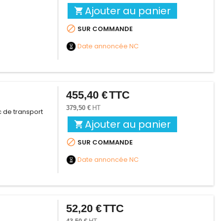
Ajouter au panier


SUR COMMANDE
Date annoncée
NC
455,40 €
TTC
Prix
379,50 €
HT
c de transport
Ajouter au panier


SUR COMMANDE
Date annoncée
NC
52,20 €
TTC
Prix