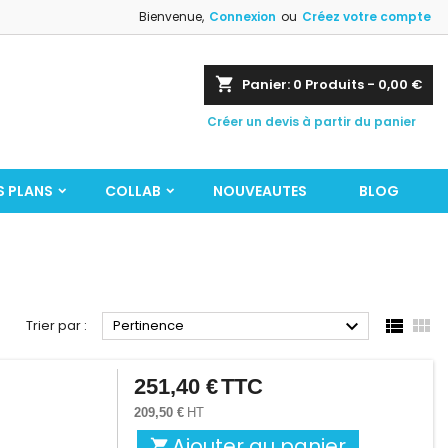
Bienvenue,
Connexion
ou
Créez votre compte
shopping_cart
Panier:
0
Produits - 0,00 €
Créer un devis à partir du panier
S PLANS
COLLAB
NOUVEAUTES
BLOG



Trier par :
Pertinence
251,40 €
TTC
Prix
209,50 €
HT
Ajouter au panier
