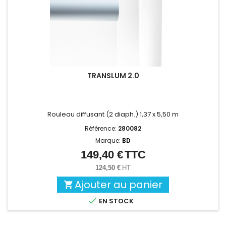
TRANSLUM 2.0
Rouleau diffusant (2 diaph.) 1,37 x 5,50 m
Référence:
280082
Marque:
BD
149,40 €
TTC
Prix
124,50 €
HT
Ajouter au panier


EN STOCK