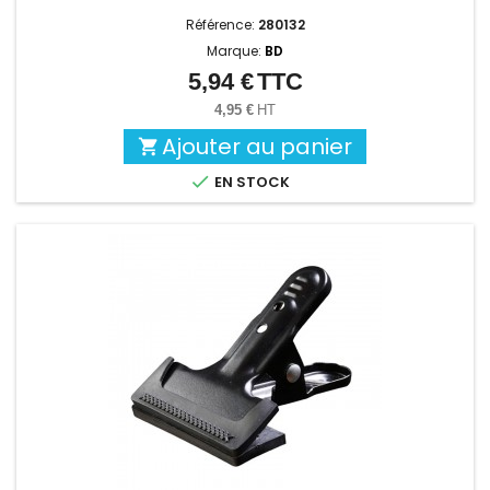
Référence:
280132
Marque:
BD
5,94 €
TTC
Prix
4,95 €
HT
Ajouter au panier


EN STOCK