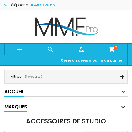
Téléphone:
01.48.91.20.66
0



shopping_cart
Créer un devis à partir du panier
Filtres
(15 produits)
ACCUEIL
MARQUES
ACCESSOIRES DE STUDIO