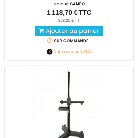
Marque:
CAMBO
1 118,70 €
TTC
Prix
932,25 €
HT
Ajouter au panier


SUR COMMANDE
Date annoncée
NC