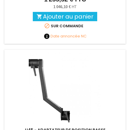
1 046,10 €
HT
Ajouter au panier


SUR COMMANDE
Date annoncée
NC
U45 - ADAPTATEUR DE POSITION BASSE