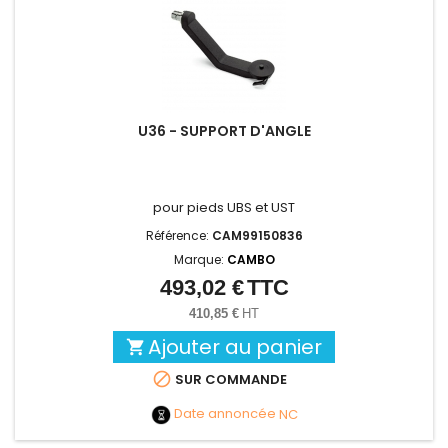
U36 - SUPPORT D'ANGLE
pour pieds UBS et UST
Référence:
CAM99150836
Marque:
CAMBO
493,02 €
TTC
Prix
410,85 €
HT
Ajouter au panier


SUR COMMANDE
Date annoncée
NC