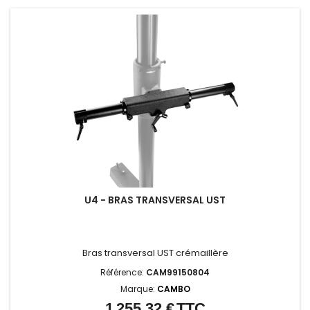
U4 - BRAS TRANSVERSAL UST
Bras transversal UST crémaillère
Référence:
CAM99150804
Marque:
CAMBO
1 255,32 €
TTC
Prix