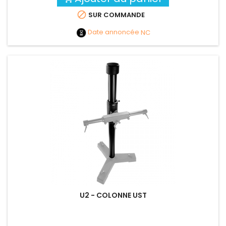

SUR COMMANDE
Date annoncée
NC
U2 - COLONNE UST