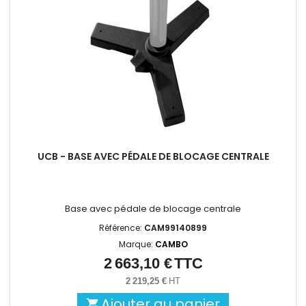
UCB - BASE AVEC PÉDALE DE BLOCAGE CENTRALE
Base avec pédale de blocage centrale
Référence:
CAM99140899
Marque:
CAMBO
2 663,10 €
TTC
Prix
2 219,25 €
HT
Ajouter au panier
