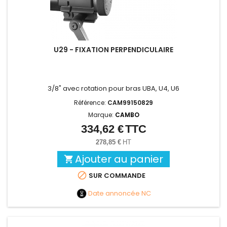
U29 - FIXATION PERPENDICULAIRE
3/8" avec rotation pour bras UBA, U4, U6
Référence:
CAM99150829
Marque:
CAMBO
334,62 €
TTC
Prix
278,85 €
HT
Ajouter au panier


SUR COMMANDE
Date annoncée
NC