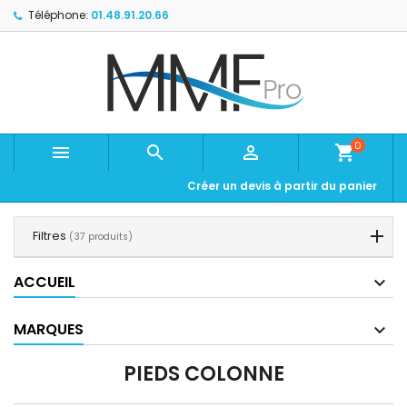
Téléphone:
01.48.91.20.66
0



shopping_cart
Créer un devis à partir du panier
Filtres
(37 produits)
ACCUEIL
MARQUES
PIEDS COLONNE