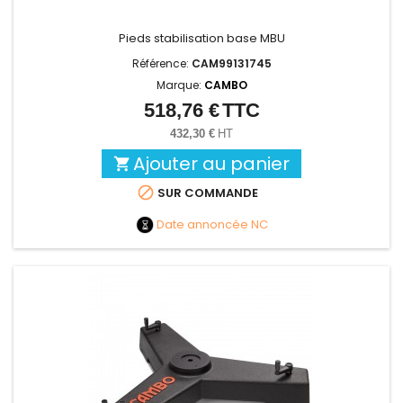
Pieds stabilisation base MBU
Référence:
CAM99131745
Marque:
CAMBO
518,76 €
TTC
Prix
432,30 €
HT
Ajouter au panier


SUR COMMANDE
Date annoncée
NC