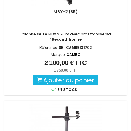
MBX-2 (SR)
Colonne seule MBX 2.70 m avec bras transversal
*Reconditionné
Référence:
SR_CAM99131702
Marque:
CAMBO
2 100,00 €
TTC
Prix
1 750,00 €
HT
Ajouter au panier


EN STOCK