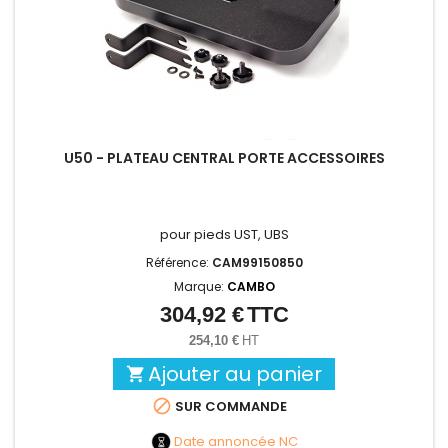
U50 - PLATEAU CENTRAL PORTE ACCESSOIRES
pour pieds UST, UBS
Référence:
CAM99150850
Marque:
CAMBO
304,92 €
TTC
Prix
254,10 €
HT
Ajouter au panier


SUR COMMANDE
Date annoncée
NC