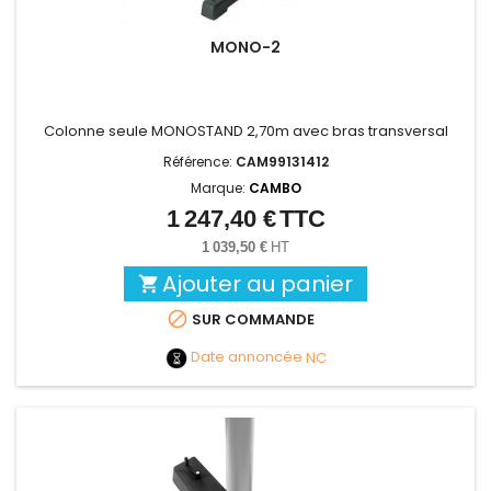
MONO-2
Colonne seule MONOSTAND 2,70m avec bras transversal
Référence:
CAM99131412
Marque:
CAMBO
1 247,40 €
TTC
Prix
1 039,50 €
HT
Ajouter au panier


SUR COMMANDE
Date annoncée
NC