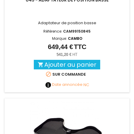
Adaptateur de position basse
Référence:
CAM99150845
Marque:
CAMBO
649,44 €
TTC
Prix
541,20 €
HT
Ajouter au panier


SUR COMMANDE
Date annoncée
NC