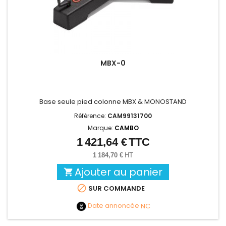
MBX-0
Base seule pied colonne MBX & MONOSTAND
Référence:
CAM99131700
Marque:
CAMBO
1 421,64 €
TTC
Prix
1 184,70 €
HT
Ajouter au panier


SUR COMMANDE
Date annoncée
NC