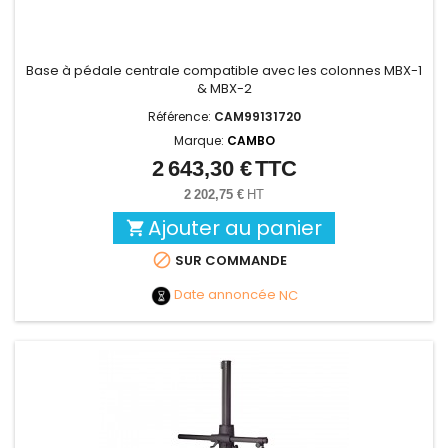
Base à pédale centrale compatible avec les colonnes MBX-1
& MBX-2
Référence:
CAM99131720
Marque:
CAMBO
2 643,30 €
TTC
Prix
2 202,75 €
HT
Ajouter au panier


SUR COMMANDE
Date annoncée
NC