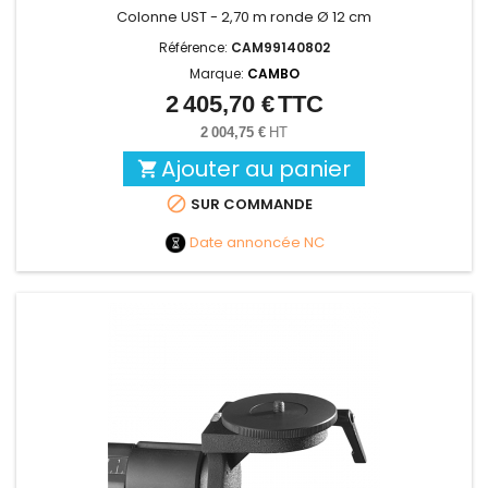
Colonne UST - 2,70 m ronde Ø 12 cm
Référence:
CAM99140802
Marque:
CAMBO
2 405,70 €
TTC
Prix
2 004,75 €
HT
Ajouter au panier


SUR COMMANDE
Date annoncée
NC