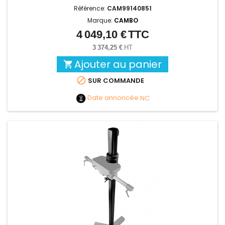
Référence:
CAM99140851
Marque:
CAMBO
4 049,10 €
TTC
Prix
3 374,25 €
HT
Ajouter au panier


SUR COMMANDE
Date annoncée
NC