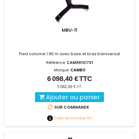
MBU-11
Pied colonne 1.95 m avec base et bras transversal
Référence:
CAM99131731
Marque:
CAMBO
6 098,40 €
TTC
Prix
5 082,00 €
HT
Ajouter au panier


SUR COMMANDE
Date annoncée
NC