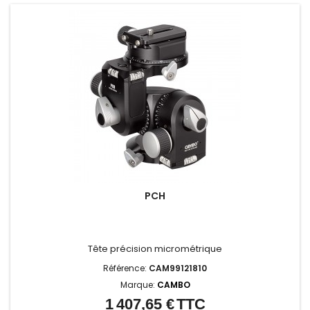
PCH
Tête précision micrométrique
Référence:
CAM99121810
Marque:
CAMBO
1 407,65 €
TTC
Prix