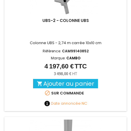
UBS-2 - COLONNE UBS
Colonne UBS - 2,74 m carrée 10x10 cm
Référence:
CAM99140852
Marque:
CAMBO
4 197,60 €
TTC
Prix
3 498,00 €
HT
Ajouter au panier


SUR COMMANDE
Date annoncée
NC