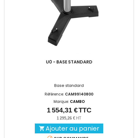
U0 - BASE STANDARD
Base standard
Référence:
CAM99140800
Marque:
CAMBO
1 554,31 €
TTC
Prix
1 295,26 €
HT
Ajouter au panier
