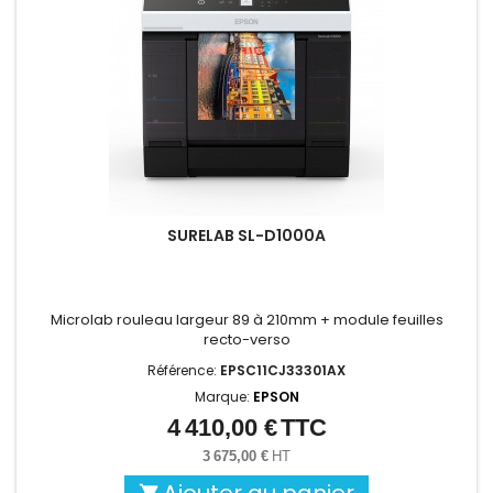
SURELAB SL-D1000A
Microlab rouleau largeur 89 à 210mm + module feuilles
recto-verso
Référence:
EPSC11CJ33301AX
Marque:
EPSON
4 410,00 €
TTC
Prix
3 675,00 €
HT
Ajouter au panier
