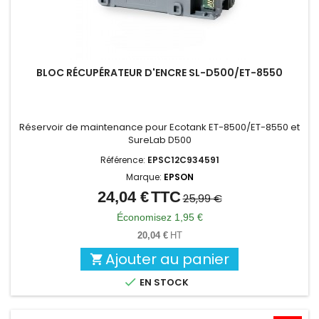
BLOC RÉCUPÉRATEUR D'ENCRE SL-D500/ET-8550
Réservoir de maintenance pour Ecotank ET-8500/ET-8550 et
SureLab D500
Référence:
EPSC12C934591
Marque:
EPSON
24,04 €
TTC
Prix
Prix
25,99 €
de
Économisez 1,95 €
base
20,04 €
HT
Ajouter au panier


EN STOCK