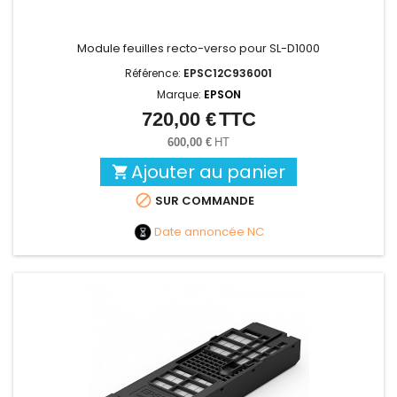
Module feuilles recto-verso pour SL-D1000
Référence:
EPSC12C936001
Marque:
EPSON
720,00 €
TTC
Prix
600,00 €
HT
Ajouter au panier


SUR COMMANDE
Date annoncée
NC