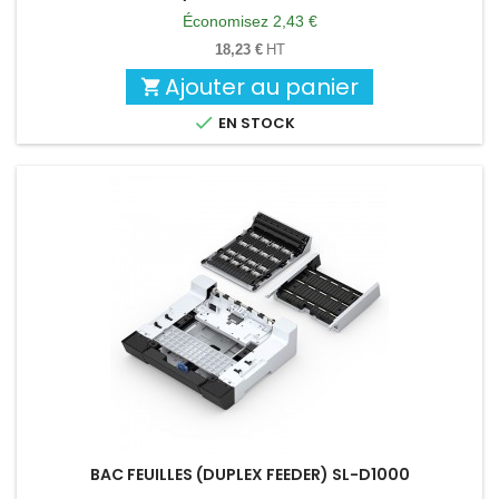
de
Économisez 2,43 €
base
18,23 €
HT
Ajouter au panier


EN STOCK
BAC FEUILLES (DUPLEX FEEDER) SL-D1000