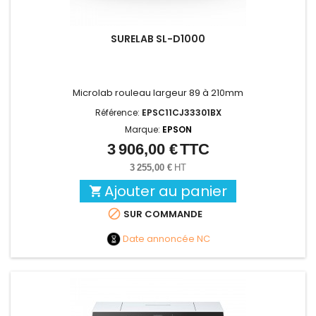
SURELAB SL-D1000
Microlab rouleau largeur 89 à 210mm
Référence:
EPSC11CJ33301BX
Marque:
EPSON
3 906,00 €
TTC
Prix
3 255,00 €
HT
Ajouter au panier


SUR COMMANDE
Date annoncée
NC