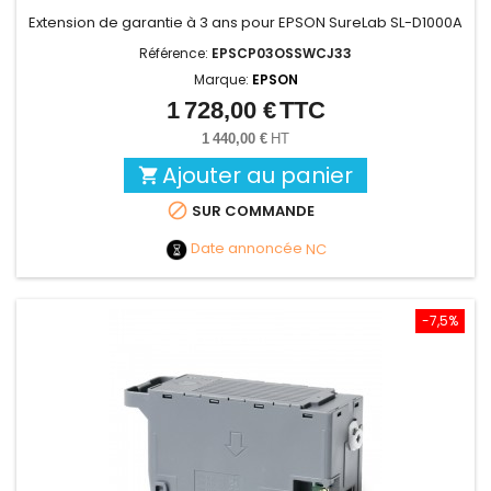
Extension de garantie à 3 ans pour EPSON SureLab SL-D1000A
Référence:
EPSCP03OSSWCJ33
Marque:
EPSON
1 728,00 €
TTC
Prix
1 440,00 €
HT
Ajouter au panier


SUR COMMANDE
Date annoncée
NC
-7,5%