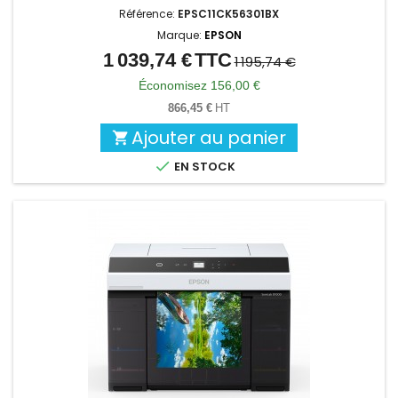
Référence:
EPSC11CK56301BX
Marque:
EPSON
1 039,74 €
TTC
Prix
Prix
1 195,74 €
de
Économisez 156,00 €
base
866,45 €
HT
Ajouter au panier


EN STOCK