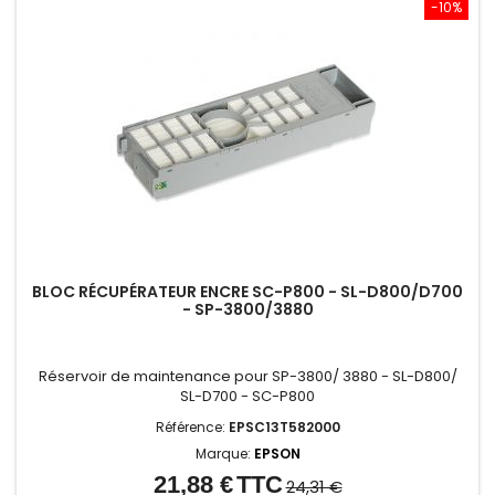
-10%
BLOC RÉCUPÉRATEUR ENCRE SC-P800 - SL-D800/D700
- SP-3800/3880
Réservoir de maintenance pour SP-3800/ 3880 - SL-D800/
SL-D700 - SC-P800
Référence:
EPSC13T582000
Marque:
EPSON
21,88 €
TTC
Prix
Prix
24,31 €