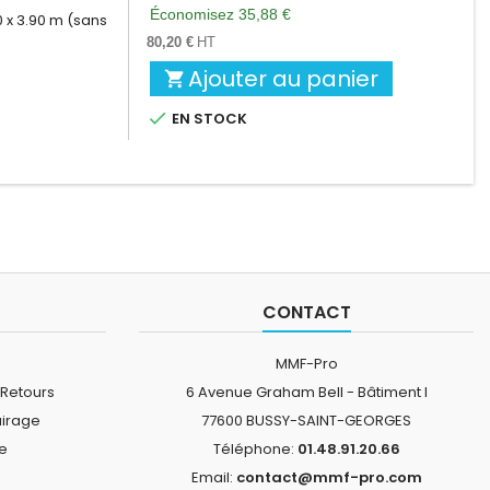
de
Économisez 35,88 €
 x 3.90 m (sans
base
80,20 €
HT
Ajouter au panier


EN STOCK
CONTACT
MMF-Pro
 Retours
6 Avenue Graham Bell - Bâtiment I
airage
77600 BUSSY-SAINT-GEORGES
ne
Téléphone:
01.48.91.20.66
Email:
contact@mmf-pro.com