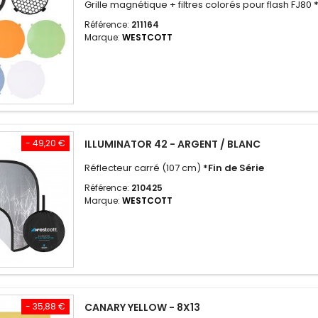
Grille magnétique + filtres colorés pour flash FJ80
Référence:
211164
Marque:
WESTCOTT
- 49,20 €
ILLUMINATOR 42 - ARGENT / BLANC
Réflecteur carré (107 cm)
*Fin de Série
Référence:
210425
Marque:
WESTCOTT
- 35,88 €
CANARY YELLOW - 8X13