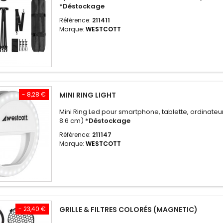
*Déstockage
Référence:
211411
Marque:
WESTCOTT
- 8,28 €
MINI RING LIGHT
Mini Ring Led pour smartphone, tablette, ordinateu
8.6 cm)
*Déstockage
Référence:
211147
Marque:
WESTCOTT
- 23,40 €
GRILLE & FILTRES COLORÉS (MAGNETIC)