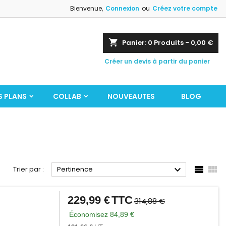
Bienvenue,
Connexion
ou
Créez votre compte
shopping_cart
Panier:
0
Produits - 0,00 €
Créer un devis à partir du panier
S PLANS
COLLAB
NOUVEAUTES
BLOG



Trier par :
Pertinence
229,99 €
TTC
Prix
Prix
314,88 €
de
Économisez 84,89 €
base