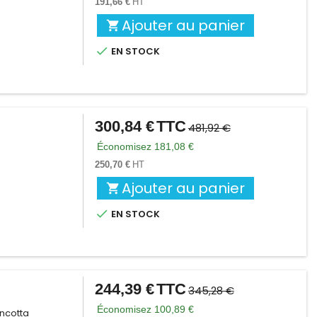
191,66 €
HT
Ajouter au panier


EN STOCK
300,84 €
TTC
Prix
Prix
481,92 €
de
Économisez 181,08 €
base
250,70 €
HT
Ajouter au panier


EN STOCK
244,39 €
TTC
Prix
Prix
345,28 €
de
Économisez 100,89 €
incotta