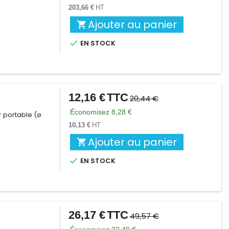
base
203,66 €
HT
Ajouter au panier


EN STOCK
12,16 €
TTC
Prix
Prix
20,44 €
de
Économisez 8,28 €
r portable (ø
base
10,13 €
HT
Ajouter au panier


EN STOCK
26,17 €
TTC
Prix
Prix
49,57 €
de