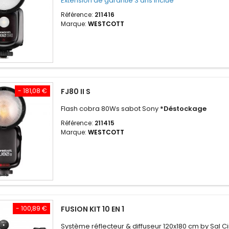
Extension de garantie 3 ans inclue
Référence:
211416
Marque:
WESTCOTT
- 181,08 €
FJ80 II S
Flash cobra 80Ws sabot Sony
*Déstockage
Référence:
211415
Marque:
WESTCOTT
- 100,89 €
FUSION KIT 10 EN 1
Système réflecteur & diffuseur 120x180 cm by Sal C