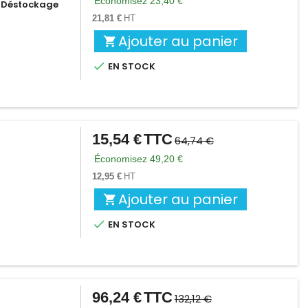
Économisez 23,40 €
*Déstockage
base
21,81 €
HT
Ajouter au panier


EN STOCK
15,54 €
TTC
Prix
Prix
64,74 €
de
Économisez 49,20 €
base
12,95 €
HT
Ajouter au panier


EN STOCK
96,24 €
TTC
Prix
Prix
132,12 €