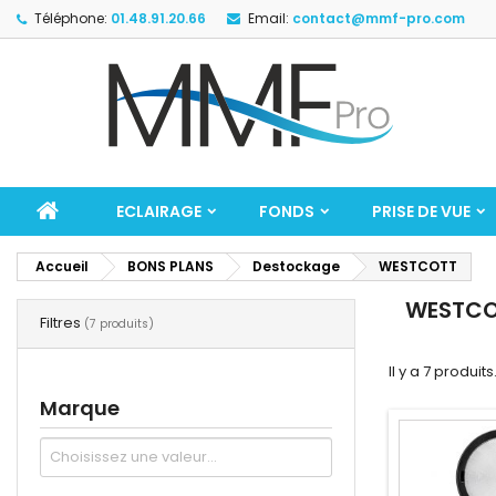
Téléphone:
01.48.91.20.66
Email:
contact@mmf-pro.com
ECLAIRAGE
FONDS
PRISE DE VUE
Accueil
BONS PLANS
Destockage
WESTCOTT
WESTC
Filtres
(7 produits)
Il y a 7 produits
Marque