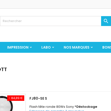

IMPRESSION
LABO
NOS MARQUES
BON
OTT
.
- 84,89 €
FJ80-SE S
Flash tête ronde 80Ws Sony
*Déstockage