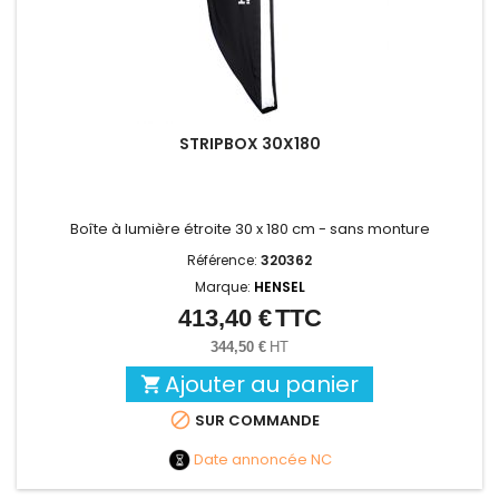
STRIPBOX 30X180
Boîte à lumière étroite 30 x 180 cm -
sans monture
Référence:
320362
Marque:
HENSEL
413,40 €
TTC
Prix
344,50 €
HT
Ajouter au panier


SUR COMMANDE
Date annoncée
NC