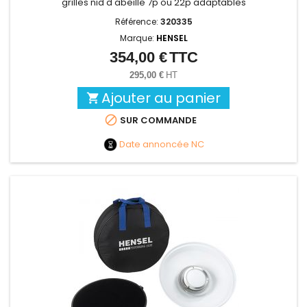
grilles nid d'abeille 7p ou 22p adaptables
Référence:
320335
Marque:
HENSEL
354,00 €
TTC
Prix
295,00 €
HT
Ajouter au panier


SUR COMMANDE
Date annoncée
NC