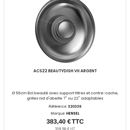
ACS22 BEAUTYDISH VII ARGENT
Ø 55cm Bol beauté avec support filtres et contre-cache,
grilles nid d'abeille 7'' ou 22'' adaptables
Référence:
320336
Marque:
HENSEL
383,40 €
TTC
Prix
319,50 €
HT