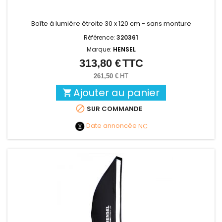
Boîte à lumière étroite 30 x 120 cm - sans monture
Référence:
320361
Marque:
HENSEL
313,80 €
TTC
Prix
261,50 €
HT
Ajouter au panier


SUR COMMANDE
Date annoncée
NC