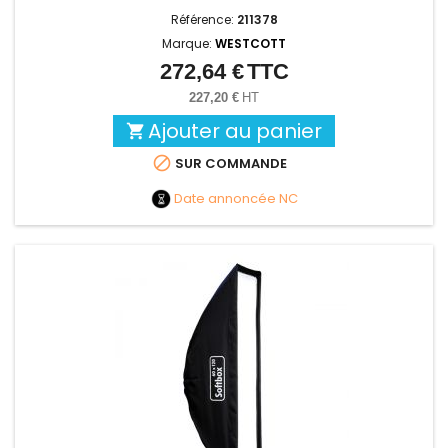
Référence:
211378
Marque:
WESTCOTT
272,64 €
TTC
Prix
227,20 €
HT
Ajouter au panier


SUR COMMANDE
Date annoncée
NC