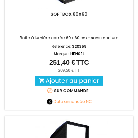
SOFTBOX 60X60
Boîte à lumière carrée 60 x 60 cm - sans monture
Référence:
320358
Marque:
HENSEL
251,40 €
TTC
Prix
209,50 €
HT
Ajouter au panier


SUR COMMANDE
Date annoncée
NC