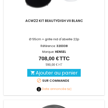
ACW22 KIT BEAUTYDISH VII BLANC
Ø 55cm + grille nid d'abeille 22p
Référence:
320338
Marque:
HENSEL
708,00 €
TTC
Prix
590,00 €
HT
Ajouter au panier


SUR COMMANDE
Date annoncée
NC