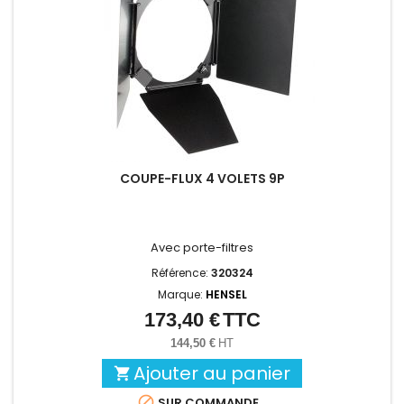
COUPE-FLUX 4 VOLETS 9P
Avec porte-filtres
Référence:
320324
Marque:
HENSEL
173,40 €
TTC
Prix
144,50 €
HT
Ajouter au panier


SUR COMMANDE