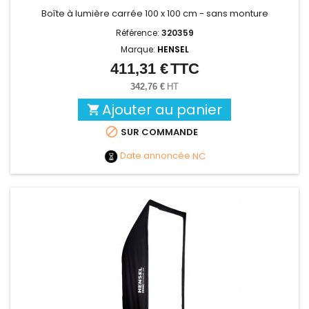
Boîte à lumière carrée 100 x 100 cm - sans monture
Référence:
320359
Marque:
HENSEL
411,31 €
TTC
Prix
342,76 €
HT
Ajouter au panier


SUR COMMANDE
Date annoncée
NC