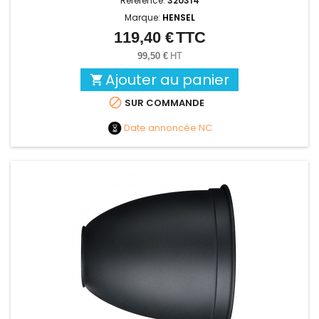
Référence:
320314
Marque:
HENSEL
119,40 €
TTC
Prix
99,50 €
HT
Ajouter au panier


SUR COMMANDE
Date annoncée
NC