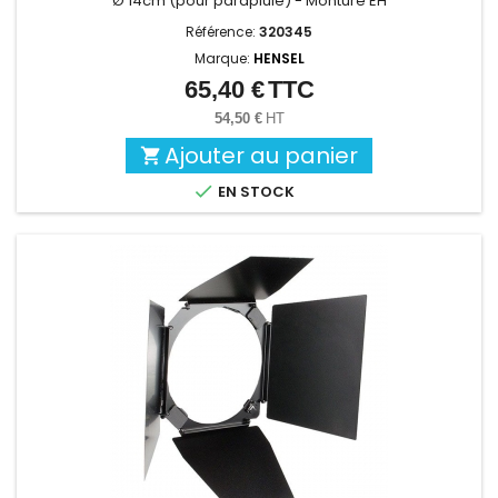
Ø 14cm (pour parapluie) - Monture EH
Référence:
320345
Marque:
HENSEL
65,40 €
TTC
Prix
54,50 €
HT
Ajouter au panier


EN STOCK