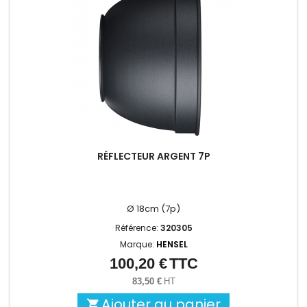
RÉFLECTEUR ARGENT 7P
Ø 18cm (7p)
Référence:
320305
Marque:
HENSEL
100,20 €
TTC
Prix
83,50 €
HT
Ajouter au panier
