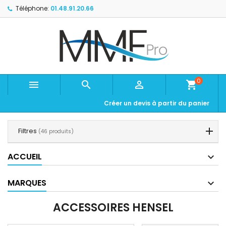
Téléphone:
01.48.91.20.66
0



shopping_cart
Créer un devis à partir du panier
Filtres
(46 produits)
ACCUEIL
MARQUES
ACCESSOIRES HENSEL