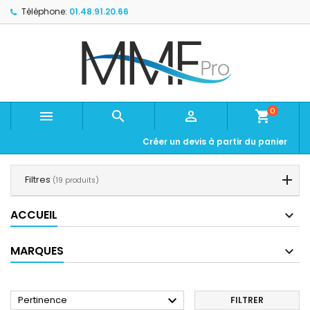
Téléphone:
01.48.91.20.66
0



shopping_cart
Créer un devis à partir du panier
Filtres
(19 produits)
ACCUEIL
MARQUES

Pertinence
FILTRER