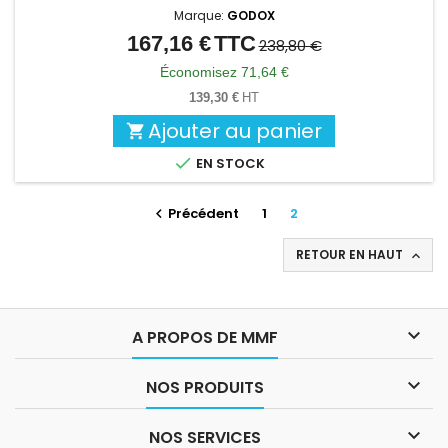
Marque:
GODOX
167,16 €
TTC
Prix
Prix
238,80 €
de
Économisez 71,64 €
base
139,30 €
HT
Ajouter au panier


EN STOCK
Précédent
1
2

RETOUR EN HAUT


A PROPOS DE MMF

NOS PRODUITS

NOS SERVICES