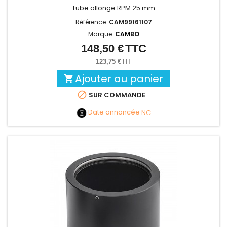
Tube allonge RPM 25 mm
Référence:
CAM99161107
Marque:
CAMBO
148,50 €
TTC
Prix
123,75 €
HT
Ajouter au panier


SUR COMMANDE
Date annoncée
NC