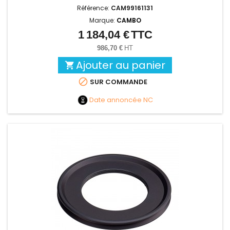
Référence:
CAM99161131
Marque:
CAMBO
1 184,04 €
TTC
Prix
986,70 €
HT
Ajouter au panier


SUR COMMANDE
Date annoncée
NC