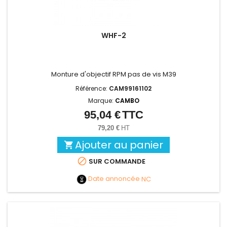
WHF-2
Monture d'objectif RPM pas de vis M39
Référence:
CAM99161102
Marque:
CAMBO
95,04 €
TTC
Prix
79,20 €
HT
Ajouter au panier


SUR COMMANDE
Date annoncée
NC