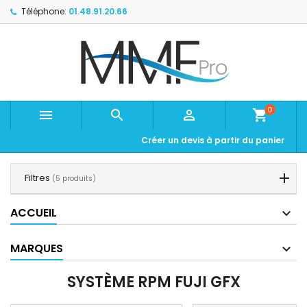
Téléphone:
01.48.91.20.66
0



shopping_cart
Créer un devis à partir du panier
Filtres
(5 produits)
ACCUEIL
MARQUES
SYSTÈME RPM FUJI GFX