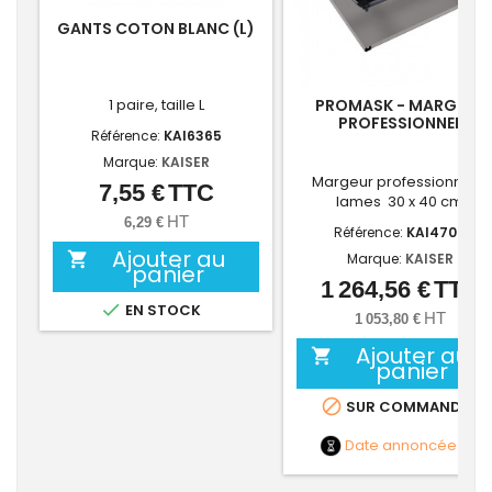
GANTS COTON BLANC (L)
1 paire, taille L
PROMASK - MARGEUR
PROFESSIONNEL
Référence:
KAI6365
Marque:
KAISER
Margeur professionnel 4
7,55 €
TTC
Prix
lames 30 x 40 cm
HT
6,29 €
Référence:
KAI4704
Ajouter au

Marque:
KAISER
panier
1 264,56 €
TTC
Prix

EN STOCK
HT
1 053,80 €
Ajouter au

panier

SUR COMMANDE
Date annoncée
NC