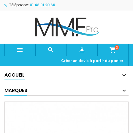
Téléphone:
01.48.91.20.66
0



shopping_cart
Créer un devis à partir du panier
ACCUEIL
MARQUES