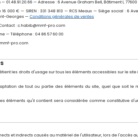
01.48.91.20.66 — Adresse : 6 Avenue Graham Bell, Bâtiment I, 7760
e 16 000 € — SIREN : 331 348 813 — RCS Meaux — Siège social : 6 
Saint-Georges —
Conditions générales de ventes
— Contact : c.habib@mmf-pro.com
ne — Téléphone : 04 86 57 60 00
s@mmf-pro.com
ns
détient les droits d'usage sur tous les éléments accessibles sur le sit
aptation de tout ou partie des éléments du site, quel que soit le mo
 des éléments qu'il contient sera considérée comme constitutive d'
s et indirects causés au matériel de l'utilisateur, lors de l'accès