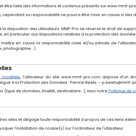
rrait être faite des informations et contenus présents sur www.mmf-pr
ependant sa responsabilité ne pourra être mise en cause si des don
la disposition des utilisateurs. MMF-Pro se réserve le droit de su
, en particulier aux dispositions relatives à la protection des donnée
mettre en cause la responsabilité civile et/ou pénale de l'utilisat
te, photographie…).
lles
78 modifiée
, l'utilisateur du site www.mmf-pro.com dispose d'un dr
élégué à la Protection des Données : Perrine Beets — p.beets@mmf-p
s (type de données, finalité, destinataire…), lisez notre
Politique de c
res sites et dégage toute responsabilité à propos de ces liens exte
er l'installation de cookie(s) sur l'ordinateur de l'utilisateur.