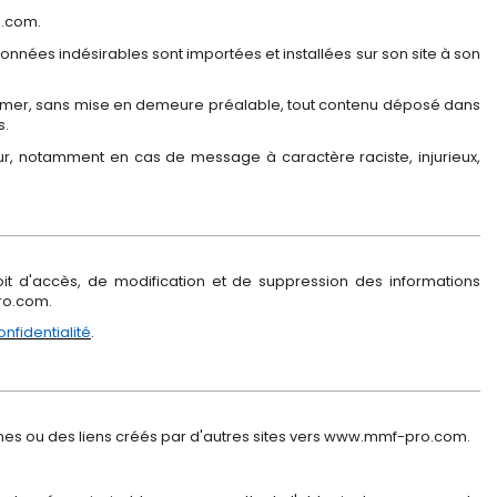
o.com.
nées indésirables sont importées et installées sur son site à son
pprimer, sans mise en demeure préalable, tout contenu déposé dans
s.
eur, notamment en cas de message à caractère raciste, injurieux,
oit d'accès, de modification et de suppression des informations
ro.com.
onfidentialité
.
rnes ou des liens créés par d'autres sites vers www.mmf-pro.com.