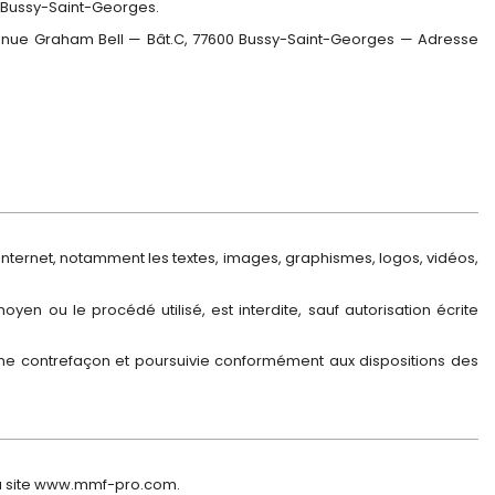
0 Bussy-Saint-Georges.
Avenue Graham Bell — Bât.C, 77600 Bussy-Saint-Georges — Adresse
e internet, notamment les textes, images, graphismes, logos, vidéos,
yen ou le procédé utilisé, est interdite, sauf autorisation écrite
une contrefaçon et poursuivie conformément aux dispositions des
 au site www.mmf-pro.com.