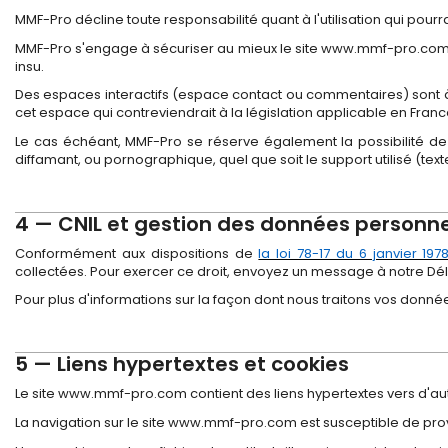
MMF-Pro décline toute responsabilité quant à l'utilisation qui pou
MMF-Pro s'engage à sécuriser au mieux le site www.mmf-pro.com, c
insu.
Des espaces interactifs (espace contact ou commentaires) sont à 
cet espace qui contreviendrait à la législation applicable en France
Le cas échéant, MMF-Pro se réserve également la possibilité de 
diffamant, ou pornographique, quel que soit le support utilisé (tex
4 — CNIL et gestion des données personne
Conformément aux dispositions de
la loi 78-17 du 6 janvier 19
collectées. Pour exercer ce droit, envoyez un message à notre D
Pour plus d'informations sur la façon dont nous traitons vos donnée
5 — Liens hypertextes et cookies
Le site www.mmf-pro.com contient des liens hypertextes vers d'aut
La navigation sur le site www.mmf-pro.com est susceptible de provoqu