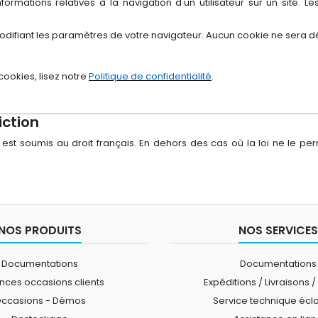
 informations relatives à la navigation d'un utilisateur sur un sit
 modifiant les paramètres de votre navigateur. Aucun cookie ne sera
cookies, lisez notre
Politique de confidentialité
.
iction
est soumis au droit français. En dehors des cas où la loi ne le permet
NOS PRODUITS
NOS SERVICES
Documentations
Documentations
ces occasions clients
Expéditions / Livraisons /
ccasions - Démos
Service technique écl