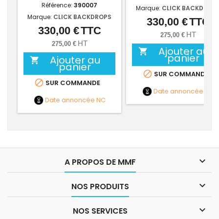
Référence:
390007
Marque:
CLICK BACKDROP
Marque:
CLICK BACKDROPS
330,00 €
TTC
Prix
330,00 €
TTC
Prix
HT
275,00 €
HT
275,00 €
Ajouter au

panier
Ajouter au

panier

SUR COMMANDE

SUR COMMANDE
Date annoncée
NC
Date annoncée
NC

A PROPOS DE MMF

NOS PRODUITS

NOS SERVICES