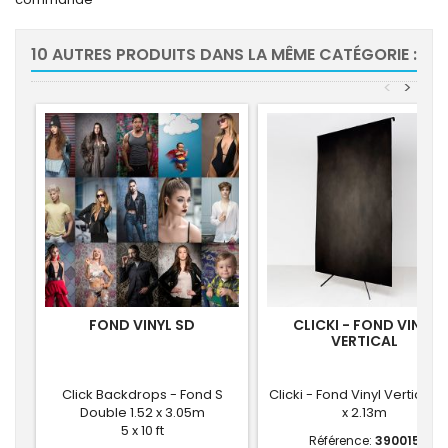
10 AUTRES PRODUITS DANS LA MÊME CATÉGORIE :
<
>
FOND VINYL SD
CLICKI - FOND VINYL
VERTICAL
Click Backdrops - Fond S
Clicki - Fond Vinyl Vertical 1.
Double 1.52 x 3.05m
x 2.13m
5 x 10 ft
Référence:
390015