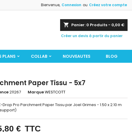
Bienvenue,
Connexion
ou
Créez votre compte
shopping_cart
Panier:
0
Produits - 0,00 €
Créer un devis à partir du panier
S PLANS
COLLAB
NOUVEAUTES
BLOG
chment Paper Tissu - 5x7
ence
211267
Marque
WESTCOTT
-Drop Pro Parchment Paper Tissu par Joel Grimes - 1.50 x 2.10 m
 support)
5,80 €
TTC