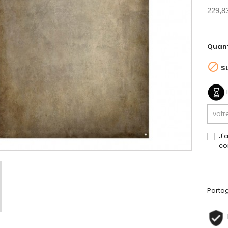
229,8
Quant

S
J'
co
Parta