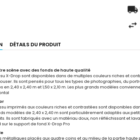
N
DÉTAILS DU PRODUIT
e scène avec des fonds de haute qualité
issu X-Drop sont disponibles dans de multiples couleurs riches et con
ouser. Ils sont pensés pour tous les types de photographies, du portra
es en 2,40 x 2,40 m et 1,50 x 2,10 m. Les plus grands modèles convie
ontal
or
issu imprimés aux couleurs riches et contrastées sont disponibles da
ds modèles de 2,40 x 2,40 m sont particulièrement adaptés aux petits g
its. Ils sont fabriqués avec un matériau doux, non réfléchissant et lava
il sur le support de fond X-Drop Pro
le
ts métalliques placés aux quatre coins et au milieu de la partie haut