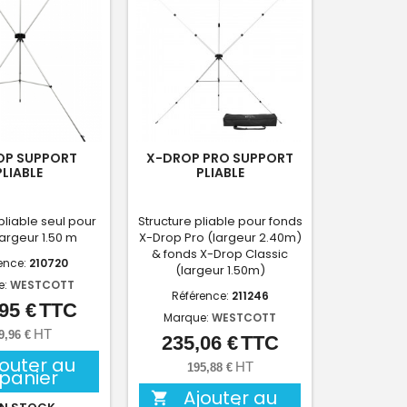
OP SUPPORT
X-DROP PRO SUPPORT
PLIABLE
PLIABLE
pliable seul pour
Structure pliable pour fonds
largeur 1.50 m
X-Drop Pro (largeur 2.40m)
& fonds X-Drop Classic
ence:
210720
(largeur 1.50m)
e:
WESTCOTT
Référence:
211246
95 €
TTC
Prix
Marque:
WESTCOTT
HT
9,96 €
235,06 €
TTC
Prix
jouter au
HT
195,88 €
panier
Ajouter au
