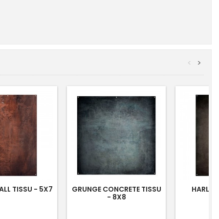
<
>
LL TISSU - 5X7
GRUNGE CONCRETE TISSU
HARLEY 
- 8X8