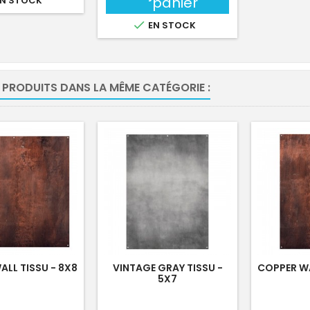
panier
N STOCK

EN STOCK
 PRODUITS DANS LA MÊME CATÉGORIE :
LL TISSU - 8X8
VINTAGE GRAY TISSU -
COPPER WA
5X7