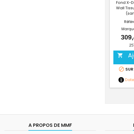
Fond X-D
Wall Tiss
(san
Référ
Marqu
309,
25
A


SUR
Dat
A PROPOS DE MMF