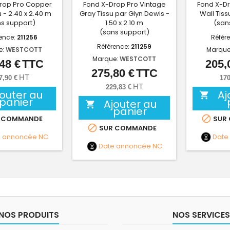
rop Pro Copper
Fond X-Drop Pro Vintage
Fond X-D
u - 2.40 x 2.40 m
Gray Tissu par Glyn Dewis -
Wall Tissu
s support)
1.50 x 2.10 m
(san
(sans support)
ence:
211256
Référ
Référence:
211259
e:
WESTCOTT
Marque
Marque:
WESTCOTT
48 €
TTC
205,
Prix
275,80 €
TTC
Prix
HT
7,90 €
170
HT
229,83 €
jouter au
Aj

panier
Ajouter au

panier

 COMMANDE
SUR

SUR COMMANDE
e annoncée
NC
Date
Date annoncée
NC
NOS PRODUITS
NOS SERVICES