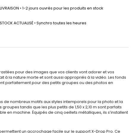
LIVRAISON • 1-2 jours ouvrés pour les produits en stock
STOCK ACTUALISÉ • Synchro toutes les heures
trastées pour des images que vos clients vont adorer et vos
it à la nature morte et sont aussi appropriés à la vidéo. Les fonds
nnent parfaitement pour des petits groupes ou des photos en
ns de nombreux motifs aux styles intemporels pour la photo et la
roupes tandis que les plus petits de 1,50 x 2,10 m sont parfaits
ble en machine. Équipés de cinq oeillets métalliques, ils s’installent
e permettent un accrochage facile sur le support X-Drop Pro. Ce