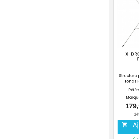
X-DR
Structure 
fonds 
Référ
Marqu
179,
14
A
