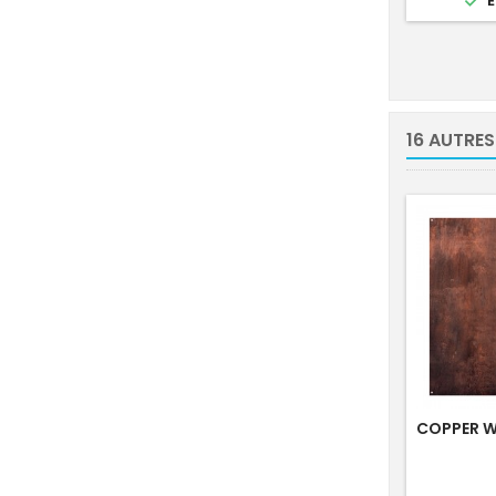

E
16 AUTRES
COPPER WA