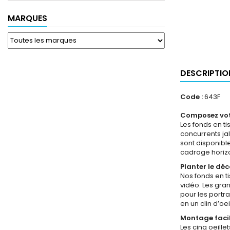
MARQUES
DESCRIPTIO
Code :
643F
Composez votr
Les fonds en t
concurrents jal
sont disponibl
cadrage horiz
Planter le déc
Nos fonds en t
vidéo. Les gran
pour les portra
en un clin d’oe
Montage faci
Les cinq oeille