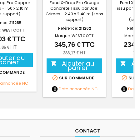
rop Pro Copper
Fond X-Drop Pro Grunge
Fond X-Dr
 - 1.50 x 2.10 m
Concrete Tissu par Joel
Tissu par Joe
s support)
Grimes - 2.40 x 2.40 m (sans
2
support)
(sans
ence:
211255
Référence:
211262
Référe
:
WESTCOTT
Marque:
WESTCOTT
Marque
03 €
TTC
Prix
345,76 €
TTC
234,6
Prix
HT
,86 €
HT
288,13 €
195
outer au
panier
Ajouter au
Aj


panier
 COMMANDE


SUR COMMANDE
SUR 
 annoncée
NC
Date annoncée
NC
Date
CONTACT