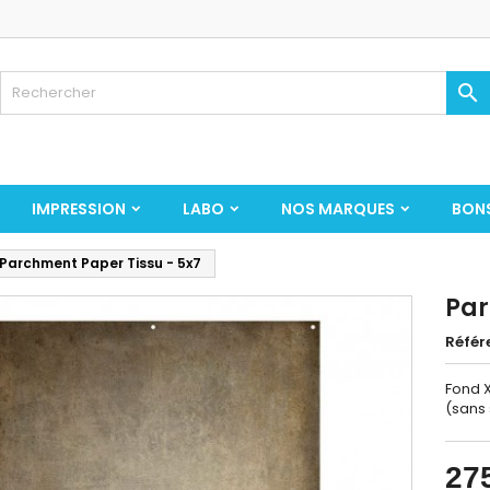

IMPRESSION
LABO
NOS MARQUES
BON
Parchment Paper Tissu - 5x7
Par
Référ
Fond X
(sans
27