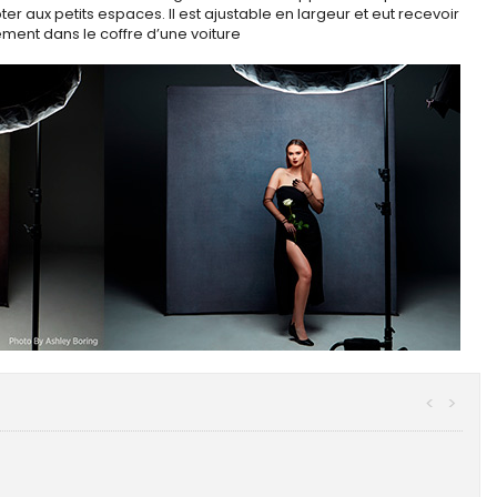
r aux petits espaces. Il est ajustable en largeur et eut recevoir
lement dans le coffre d’une voiture
<
>