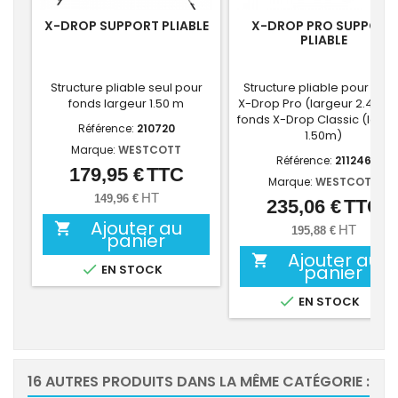
X-DROP SUPPORT PLIABLE
X-DROP PRO SUPPORT
PLIABLE
Structure pliable seul pour
Structure pliable pour fon
fonds largeur 1.50 m
X-Drop Pro (largeur 2.40m)
fonds X-Drop Classic (large
Référence:
210720
1.50m)
Marque:
WESTCOTT
Référence:
211246
179,95 €
TTC
Prix
Marque:
WESTCOTT
HT
149,96 €
235,06 €
TTC
Prix
Ajouter au

HT
195,88 €
panier
Ajouter au


panier
EN STOCK

EN STOCK
16 AUTRES PRODUITS DANS LA MÊME CATÉGORIE :