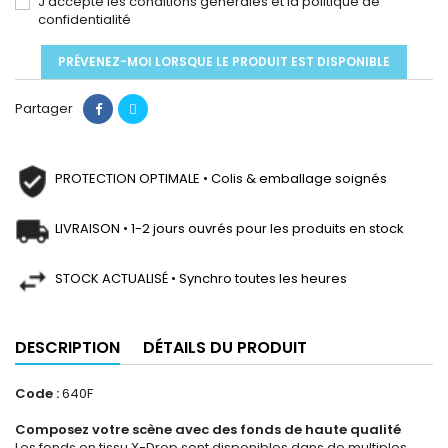
J'accepte les conditions générales et la politique de
confidentialité
PRÉVENEZ-MOI LORSQUE LE PRODUIT EST DISPONIBLE
Partager
PROTECTION OPTIMALE • Colis & emballage soignés
LIVRAISON • 1-2 jours ouvrés pour les produits en stock
STOCK ACTUALISÉ • Synchro toutes les heures
DESCRIPTION
DÉTAILS DU PRODUIT
Code :
640F
Composez votre scène avec des fonds de haute qualité
Les fonds en tissu X-Drop sont disponibles dans de multiples