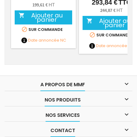
293,84 €
TTC
Prix
HT
199,61 €
HT
244,87 €
Ajouter au

panier
Ajouter au

panier

SUR COMMANDE

SUR COMMANDE
Date annoncée
NC
Date annoncée
NC

A PROPOS DE MMF

NOS PRODUITS

NOS SERVICES

CONTACT