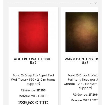
<
>
AGED RED WALL TISSU -
WARM PAINTERLY TISSU 
5X7
8X8
Fond X-Drop Pro Aged Red
Fond X-Drop Pro Warm
Wall Tissu - 1.50 x 2.10 m (sans
Painterly Tissu par Joel
support)
Grimes - 2.40 x 2.40 m (sa
support)
Référence:
211253
Référence:
211266
Marque:
WESTCOTT
Marque:
WESTCOTT
239,53 €
TTC
Prix