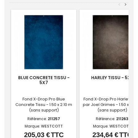
<
>
BLUE CONCRETE TISSU -
HARLEY TISSU - 5X7
5X7
Fond X-Drop Pro Blue
Fond X-Drop Pro Harley Tis
Concrete Tissu - 1.50 x 2.10 m
par Joel Grimes - 1.50 x 2.10
(sans support)
(sans support)
Référence:
211257
Référence:
211263
Marque:
WESTCOTT
Marque:
WESTCOTT
205,03 €
TTC
234,64 €
TTC
Prix
Prix