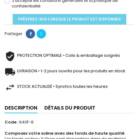
J'accepte les conditions générales et la politique de
confidentialité
PRÉVENEZ-MOI LORSQUE LE PRODUIT EST DISPONIBLE
Partager
PROTECTION OPTIMALE • Colis & emballage soignés
LIVRAISON • 1-2 jours ouvrés pour les produits en stock
STOCK ACTUALISÉ • Synchro toutes les heures
DESCRIPTION
DÉTAILS DU PRODUIT
Code :
640F-8
Composez votre scène avec des fonds de haute qualité
Les fonds en tissu X-Drop sont disponibles dans de multiples