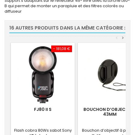
Support s'adaptant sur le réflecteur 45° livré avec la torche L60-
B qui permet de monter un parapluie et des filtres colorés ou
diffuseur
16 AUTRES PRODUITS DANS LA MÊME CATÉGORIE :
<
>
- 181,08 €
FJ80 II S
BOUCHON D’OBJECTIF 
43MM
Flash cobra 80Ws sabot Sony
Bouchon d’objectif à pince