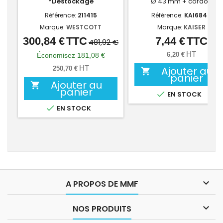
*Déstockage
Ø 43 mm + cordon
Référence:
211415
Référence:
KAI6847
Marque:
WESTCOTT
Marque:
KAISER
300,84 €
TTC
7,44 €
TTC
Prix
Prix
Prix
481,92 €
de
HT
6,20 €
Économisez 181,08 €
base
HT
Ajouter au
250,70 €

panier
Ajouter au

panier

EN STOCK

EN STOCK

A PROPOS DE MMF

NOS PRODUITS