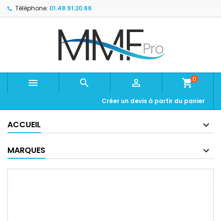
Téléphone:
01.48.91.20.66
0



shopping_cart
Créer un devis à partir du panier
ACCUEIL
MARQUES