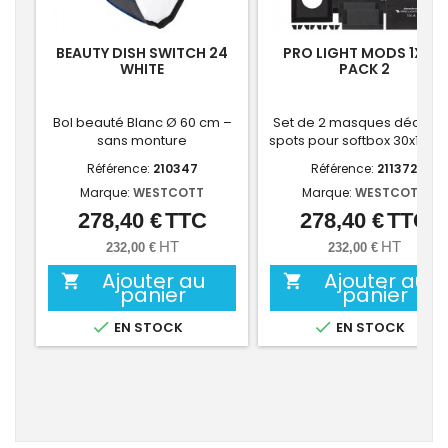
BEAUTY DISH SWITCH 24
PRO LIGHT MODS 1X4 -
WHITE
PACK 2
Bol beauté Blanc Ø 60 cm –
Set de 2 masques découp
sans monture
spots pour softbox 30x120 
Référence:
210347
Référence:
211372
Marque:
WESTCOTT
Marque:
WESTCOTT
278,40 €
TTC
278,40 €
TTC
Prix
Prix
HT
HT
232,00 €
232,00 €
Ajouter au
Ajouter au


panier
panier


EN STOCK
EN STOCK