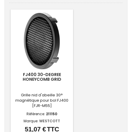
FJ400 30-DEGREE
HONEYCOMB GRID
Grille nid d'abeille 30°
magnétique pour bol FJ400
[FJR-M55]
Référence:
211150
Marque:
WESTCOTT
51,07 €
TTC
Prix