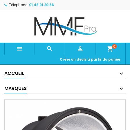
Téléphone:
01.48.91.20.66
0



shopping_cart
Créer un devis à partir du panier
ACCUEIL
MARQUES