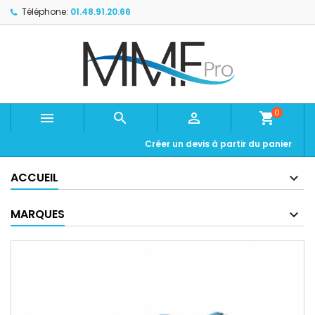
Téléphone:
01.48.91.20.66
0



shopping_cart
Créer un devis à partir du panier
ACCUEIL
MARQUES