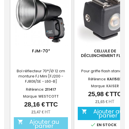
FJM-70*
CELLULE DE
DÉCLENCHEMENT FLASH
Bol réflecteur 70°/Ø 12 cm
Pour griffe flash standard
monture FJ Mini [FJ200 -
Référence:
KAI1503
FJ80II/SE - L60-B]
Marque:
KAISER
Référence:
211417
25,98 €
TTC
Prix
Marque:
WESTCOTT
HT
21,65 €
28,16 €
TTC
Prix
Ajouter au

HT
23,47 €
panier
Ajouter au

panier

EN STOCK