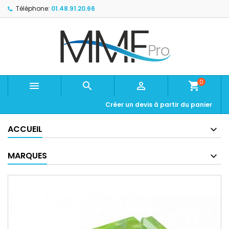
Téléphone:
01.48.91.20.66
0



shopping_cart
Créer un devis à partir du panier
ACCUEIL
MARQUES