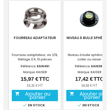
FOURREAU ADAPTATEUR
NIVEAU À BULLE SPHÉRIQ
Fourreau adaptateur, vis 3/8,
Niveau à bulle sphérique, 
filetage 1/4, 10 pièces
coller ou visser
Référence:
KAI6461
Référence:
KAI6386
Marque:
KAISER
Marque:
KAISER
15,97 €
TTC
17,42 €
TTC
Prix
Prix
HT
HT
13,31 €
14,52 €
Ajouter au
Ajouter au


panier
panier


EN STOCK
EN STOCK