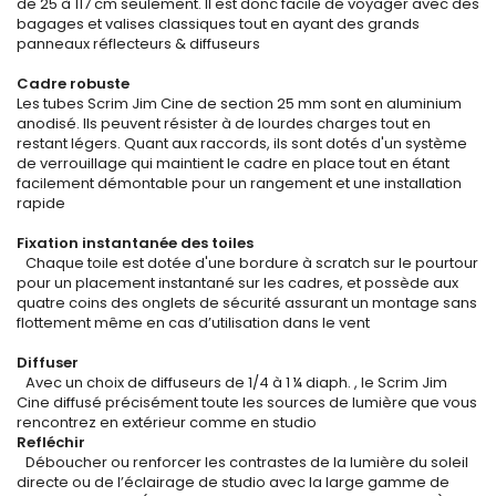
de 25 à 117 cm seulement. Il est donc facile de voyager avec des
bagages et valises classiques tout en ayant des grands
panneaux réflecteurs & diffuseurs
Cadre robuste
Les tubes Scrim Jim Cine de section 25 mm sont en aluminium
anodisé. Ils peuvent résister à de lourdes charges tout en
restant légers. Quant aux raccords, ils sont dotés d'un système
de verrouillage qui maintient le cadre en place tout en étant
facilement démontable pour un rangement et une installation
rapide
Fixation instantanée des toiles
Chaque toile est dotée d'une bordure à scratch sur le pourtour
pour un placement instantané sur les cadres, et possède aux
quatre coins des onglets de sécurité assurant un montage sans
flottement même en cas d’utilisation dans le vent
Diffuser
Avec un choix de diffuseurs de 1/4 à 1 ¼ diaph. , le Scrim Jim
Cine diffusé précisément toute les sources de lumière que vous
rencontrez en extérieur comme en studio
Refléchir
Déboucher ou renforcer les contrastes de la lumière du soleil
directe ou de l’éclairage de studio avec la large gamme de