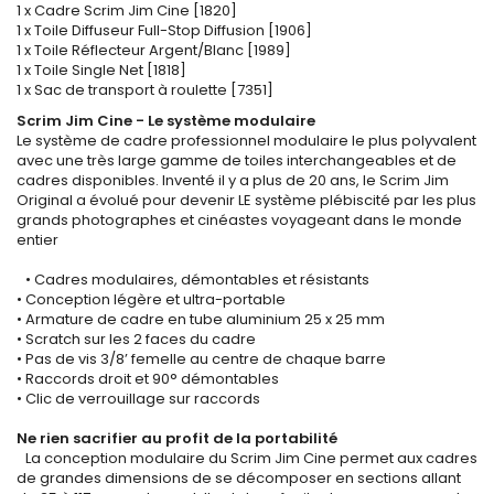
1 x Cadre Scrim Jim Cine [1820]
1 x Toile Diffuseur Full-Stop Diffusion [1906]
1 x Toile Réflecteur Argent/Blanc [1989]
1 x Toile Single Net [1818]
1 x Sac de transport à roulette [7351]
Scrim Jim Cine - Le système modulaire
Le système de cadre professionnel modulaire le plus polyvalent
avec une très large gamme de toiles interchangeables et de
cadres disponibles. Inventé il y a plus de 20 ans, le Scrim Jim
Original a évolué pour devenir LE système plébiscité par les plus
grands photographes et cinéastes voyageant dans le monde
entier
• Cadres modulaires, démontables et résistants
• Conception légère et ultra-portable
• Armature de cadre en tube aluminium 25 x 25 mm
• Scratch sur les 2 faces du cadre
• Pas de vis 3/8’ femelle au centre de chaque barre
• Raccords droit et 90° démontables
• Clic de verrouillage sur raccords
Ne rien sacrifier au profit de la portabilité
La conception modulaire du Scrim Jim Cine permet aux cadres
de grandes dimensions de se décomposer en sections allant