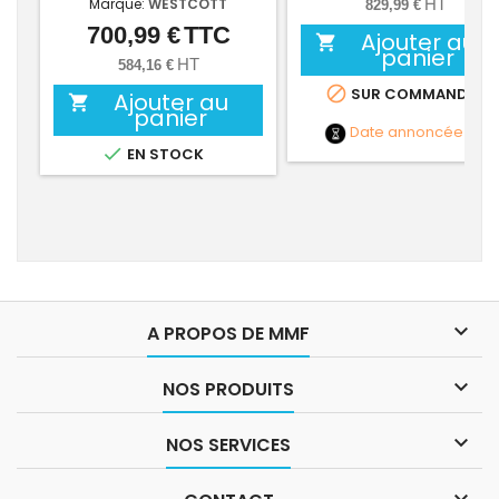
Marque:
WESTCOTT
HT
829,99 €
700,99 €
TTC
Prix
Ajouter au

panier
HT
584,16 €

SUR COMMANDE
Ajouter au

panier
Date annoncée
NC

EN STOCK

A PROPOS DE MMF

NOS PRODUITS

NOS SERVICES