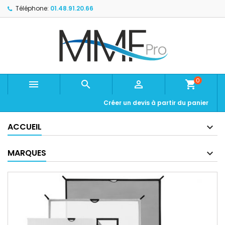
Téléphone:
01.48.91.20.66
0



shopping_cart
Créer un devis à partir du panier
ACCUEIL
MARQUES