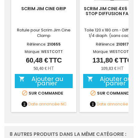
SCRIM JIM CINE GRIP
SCRIM JIM CINE 4X6 - 1/
STOP DIFFUSION FABRI
Rotule pour Scrim Jim Cine
Toile 120 x 180 cm - Diffuseu
Clamp
1/4 diaph. (sans cadre)
Référence:
210655
Référence:
210917
Marque:
WESTCOTT
Marque:
WESTCOTT
60,48 €
TTC
131,80 €
TTC
Prix
Prix
HT
HT
50,40 €
109,83 €
Ajouter au
Ajouter au


panier
panier


SUR COMMANDE
SUR COMMANDE
Date annoncée
NC
Date annoncée
NC
8 AUTRES PRODUITS DANS LA MÊME CATÉGORIE :