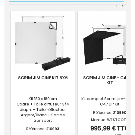
<
>
SCRIM JIM CINE KIT 6X6
SCRIM JIM CINE - C47 D
KIT
Kit 180 x 180 cm
Kit complet Scrim Jim® Cine
Cadre + Toile diffuseur 3/4
C47 DP Kit
diaph. + Toile réflecteur
Référence:
210990
Argent/Blanc + Sac de
Marque:
WESTCOTT
transport
995,99 €
TTC
Prix
Référence:
210993