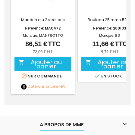
Mandrin alu 2 sections
Rouleau 25 mm x 50 m
Référence:
MA0472
Référence:
280103
Marque:
MANFROTTO
Marque:
BD
86,51 €
TTC
11,66 €
TTC
Prix
Prix
HT
HT
72,09 €
9,72 €
Ajouter au
Ajouter au


panier
panier


SUR COMMANDE
EN STOCK
Date annoncée
NC

A PROPOS DE MMF