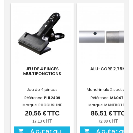
JEU DE 4 PINCES
ALU-CORE 2,75M
MULTIFONCTIONS
Jeu de 4 pinces
Mandrin alu 2 sections
Référence:
PHL2409
Référence:
MA0472
Marque:
PHOCUSLINE
Marque:
MANFROTTO
20,56 €
TTC
86,51 €
TTC
Prix
Prix
HT
HT
17,13 €
72,09 €
Ajouter au
Ajouter au

