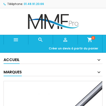
Téléphone:
01.48.91.20.66
0



shopping_cart
Créer un devis à partir du panier
ACCUEIL
MARQUES