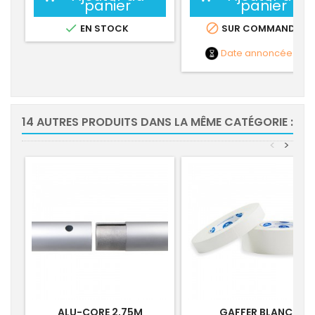
panier
panier


EN STOCK
SUR COMMANDE
Date annoncée
NC
14 AUTRES PRODUITS DANS LA MÊME CATÉGORIE :
<
>
ALU-CORE 2,75M
GAFFER BLANC