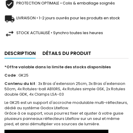
PROTECTION OPTIMALE • Colis & emballage soignés
LIVRAISON • 1-2 jours ouvrés pour les produits en stock
STOCK ACTUALISÉ • Synchro toutes les heures
DESCRIPTION
DÉTAILS DU PRODUIT
*Offre valable dans la limite des stocks disponibles
Code
: GK25
Contenu du kit
: 3x Bras d'extension 25cm, 3x Bras d'extension
50cm, 4x Rotules-ball AB10RS, 4x Rotules simple GSK, 2x Rotules
double GDK, 4x Clamps LSA-03
Le GK25 est un support d'accroche modulable multi-réflecteurs,
dédié au système Godox Liteflow.
Grâce à ce support, vous pourrez fixer et ajuster à votre guise
plusieurs panneaux réflecteurs Liteflow sur un seul et même
pied, et ainsi démultiplier vos sources de lumière.