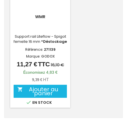
WMR
Support rail Liteflow - Spigot
femelle 16 mm
*Déstockage
Référence:
271139
Marque:
GODOX
11,27 €
TTC
Prix
Prix
16,10 €
de
Économisez 4,83 €
base
HT
9,39 €
Ajouter au

panier

EN STOCK