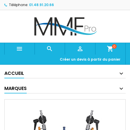
Téléphone:
01.48.91.20.66
0



shopping_cart
Créer un devis à partir du panier
ACCUEIL
MARQUES