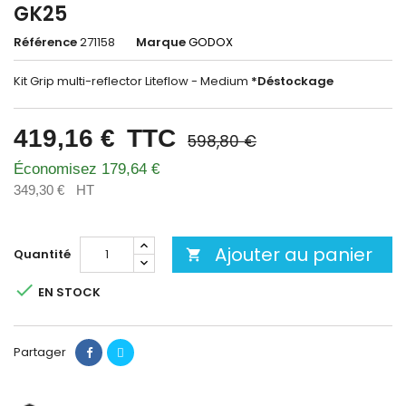
GK25
Référence
271158
Marque
GODOX
Kit Grip multi-reflector Liteflow - Medium
*Déstockage
419,16 €
TTC
598,80 €
Économisez 179,64 €
349,30 €
HT
Ajouter au panier
Quantité


EN STOCK
Partager