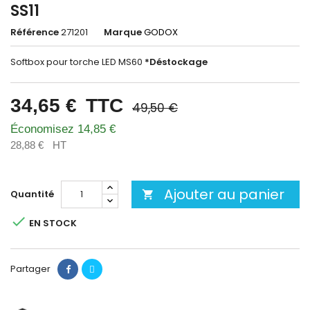
SS11
Référence
271201
Marque
GODOX
Softbox pour torche LED MS60
*Déstockage
34,65 €
TTC
49,50 €
Économisez 14,85 €
28,88 €
HT
Ajouter au panier
Quantité


EN STOCK
Partager