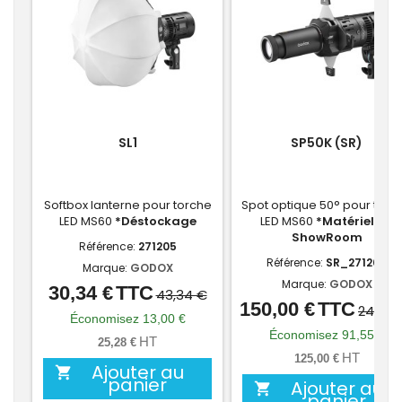
SL1
SP50K (SR)
Softbox lanterne pour torche
Spot optique 50° pour torc
LED MS60
*Déstockage
LED MS60
*Matériel de
ShowRoom
Référence:
271205
Référence:
SR_271200
Marque:
GODOX
Marque:
GODOX
30,34 €
TTC
Prix
Prix
43,34 €
150,00 €
TTC
Prix
Prix
241,55
de
Économisez 13,00 €
de
Économisez 91,55 €
base
HT
25,28 €
base
HT
125,00 €
Ajouter au

panier
Ajouter au

panier