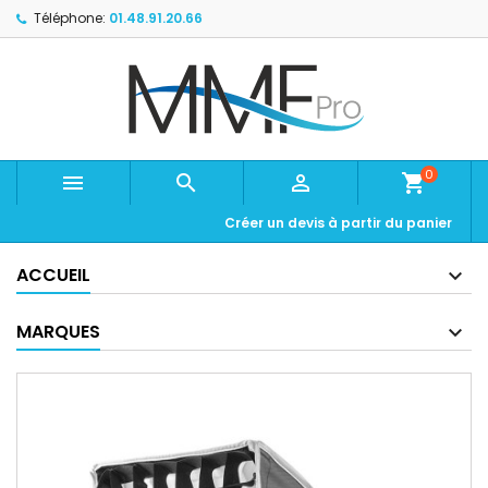
Téléphone:
01.48.91.20.66
0



shopping_cart
Créer un devis à partir du panier
ACCUEIL
MARQUES