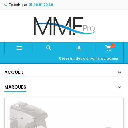
Téléphone:
01.48.91.20.66
0



shopping_cart
Créer un devis à partir du panier
ACCUEIL
MARQUES