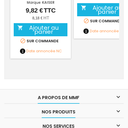
Marque:
KAISER
Ajouter au

9,82 €
TTC
Prix
panier
HT
8,18 €

SUR COMMANDE
Ajouter au

panier
Date annoncée
NC

SUR COMMANDE
Date annoncée
NC

A PROPOS DE MMF

NOS PRODUITS

NOS SERVICES