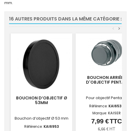
mm.
16 AUTRES PRODUITS DANS LA MÊME CATÉGORIE :
<
>
BOUCHON ARRIÈRE
D'OBJECTIF PENTAX
BOUCHON D’OBJECTIF Ø
Pour objectif Pentax K
53MM
Référence:
KAI6537
Marque:
KAISER
Bouchon d’objectif Ø 53 mm
7,99 €
TTC
Prix
Référence:
KAI6953
HT
6,66 €