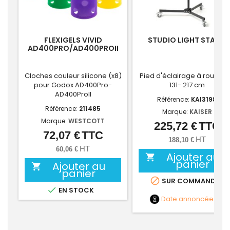
FLEXIGELS VIVID
STUDIO LIGHT STAND
AD400PRO/AD400PROII
Cloches couleur silicone (x8)
Pied d'éclairage à roulette
pour Godox AD400Pro-
131- 217 cm
AD400ProII
Référence:
KAI3198
Référence:
211485
Marque:
KAISER
Marque:
WESTCOTT
225,72 €
TTC
Prix
72,07 €
TTC
Prix
HT
188,10 €
HT
60,06 €
Ajouter au

panier
Ajouter au

panier

SUR COMMANDE

EN STOCK
Date annoncée
NC