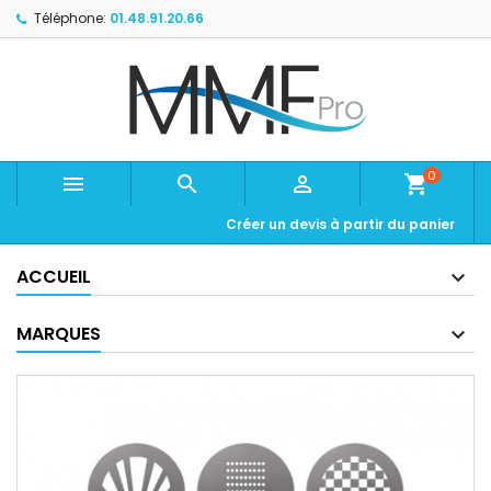
Téléphone:
01.48.91.20.66
0



shopping_cart
Créer un devis à partir du panier
ACCUEIL
MARQUES