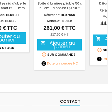
lles nid d'abeille
Boîte à lumière pliable 50 x
Diffuse
 spot Ø 130 mm
50 cm - Monture QuickFit
Référen
nce:
HED6131
Référence:
HED7050
Marq
ue:
HEDLER
Marque:
HEDLER
44,6
0 €
TTC
261,00 €
TTC
Prix
Prix
37,
HT
outer au
217,50 €
Aj

panier
Ajouter au

panier
N STOCK

SUR 

SUR COMMANDE
Date
Date annoncée
NC
CONTACT