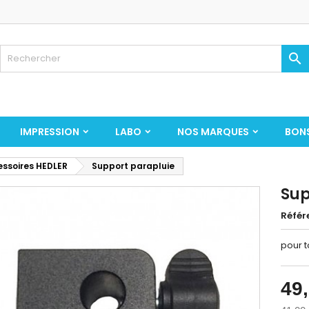

IMPRESSION
LABO
NOS MARQUES
BON
ssoires HEDLER
Support parapluie
Sup
Référ
pour t
49