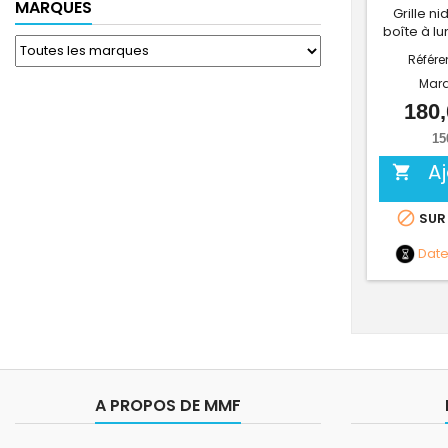
MARQUES
Grille ni
boîte à l
Référe
Mar
180,
15
A


SUR
Dat
A PROPOS DE MMF