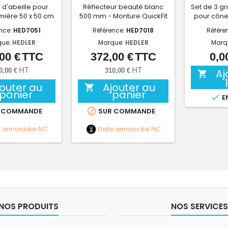
d d'abeille pour
Réflecteur beauté blanc
Set de 3 gri
umière 50 x 50 cm
500 mm - Monture QuickFit
pour cône
nce:
HED7051
Référence:
HED7018
Référe
que:
HEDLER
Marque:
HEDLER
Marq
00 €
TTC
372,00 €
TTC
0,0
Prix
Prix
HT
HT
0,00 €
310,00 €
Aj

jouter au
Ajouter au

panier
panier

E

 COMMANDE
SUR COMMANDE
e annoncée
NC
Date annoncée
NC
NOS PRODUITS
NOS SERVICES