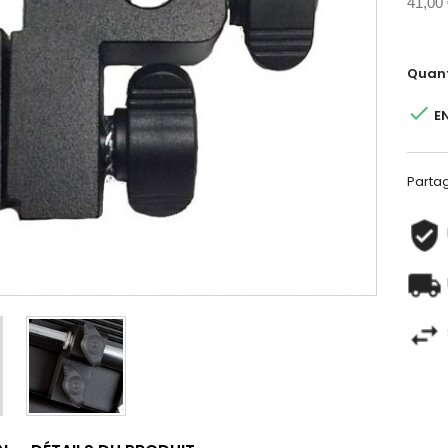
41,00
Quant

E
Parta