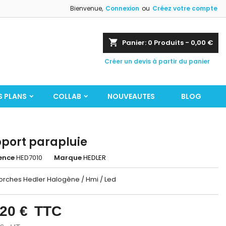
Bienvenue,
Connexion
ou
Créez votre compte
shopping_cart
Panier:
0
Produits - 0,00 €
Créer un devis à partir du panier
S PLANS
COLLAB
NOUVEAUTES
BLOG
port parapluie
ence
HED7010
Marque
HEDLER
orches Hedler Halogène / Hmi / Led
,20 €
TTC