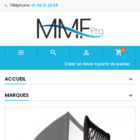
Téléphone:
01.48.91.20.66
0



shopping_cart
Créer un devis à partir du panier
ACCUEIL
MARQUES