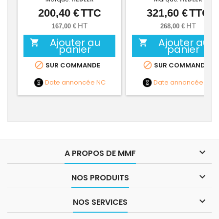
200,40 €
TTC
321,60 €
TTC
Prix
Prix
HT
HT
167,00 €
268,00 €
Ajouter au
Ajouter au


panier
panier


SUR COMMANDE
SUR COMMANDE
Date annoncée
NC
Date annoncée
NC

A PROPOS DE MMF

NOS PRODUITS

NOS SERVICES