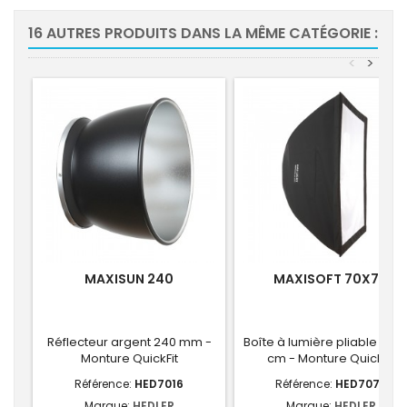
16 AUTRES PRODUITS DANS LA MÊME CATÉGORIE :
<
>
MAXISUN 240
MAXISOFT 70X70
Réflecteur argent 240 mm -
Boîte à lumière pliable 70 x 
Monture QuickFit
cm - Monture QuickFit
Référence:
HED7016
Référence:
HED7070
Marque:
HEDLER
Marque:
HEDLER