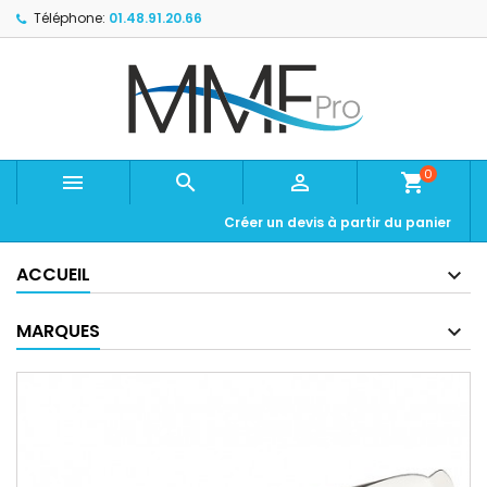
Téléphone:
01.48.91.20.66
0



shopping_cart
Créer un devis à partir du panier
ACCUEIL
MARQUES