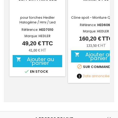
pour torches Hedler
Cône spot - Monture QuickF
Halogène / Hmi / Led
Référence:
HED6065
Référence:
HED7010
Marque:
HEDLER
Marque:
HEDLER
160,20 €
TTC
Prix
49,20 €
TTC
Prix
HT
133,50 €
HT
41,00 €
Ajouter au

panier
Ajouter au

panier

SUR COMMANDE

EN STOCK
Date annoncée
NC