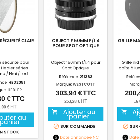
 SÉCURITÉ CLAIR
OBJECTIF 50MM F/1.4
GRILLE M
POUR SPOT OPTIQUE
 sécurité pour
Objectif 50mm f/1.4 pour
Grille ni
 Hedler séries
Spot Optique
boîte à lu
e / Hmi / Led
Référence:
211383
Référe
ence:
HED2051
Marque:
WESTCOTT
Marq
que:
HEDLER
303,94 €
TTC
200,
Prix
80 €
TTC
Prix
HT
253,28 €
167
HT
,00 €
Ajouter au
Aj


panier
jouter au
panier


SUR COMMANDE
SUR
N STOCK
Date annoncée
NC
Date