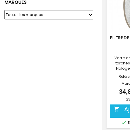
MARQUES
FILTRE DE
Verre de
torches
Halogèn
Référ
Mar
34,
29
A


E