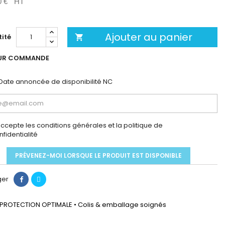
0 €
HT
Ajouter au panier
ité

UR COMMANDE
Date annoncée de disponibilité
NC
accepte les conditions générales et la politique de
nfidentialité
PRÉVENEZ-MOI LORSQUE LE PRODUIT EST DISPONIBLE
ger
PROTECTION OPTIMALE • Colis & emballage soignés