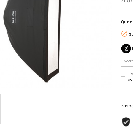
310,0
Quant

S
J'
co
Parta