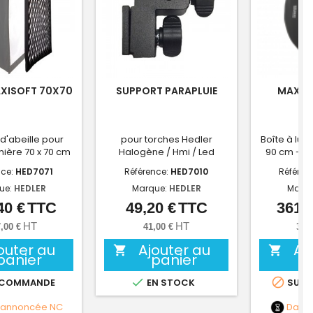
AXISOFT 70X70
SUPPORT PARAPLUIE
MAXIS
d d'abeille pour
pour torches Hedler
Boîte à lumi
mière 70 x 70 cm
Halogène / Hmi / Led
90 cm - Mo
nce:
HED7071
Référence:
HED7010
Référen
ue:
HEDLER
Marque:
HEDLER
Marq
40 €
TTC
49,20 €
TTC
361,8
Prix
Prix
HT
HT
,00 €
41,00 €
301
outer au
Ajouter au
Aj


panier
panier


 COMMANDE
EN STOCK
SUR 
 annoncée
NC
Date