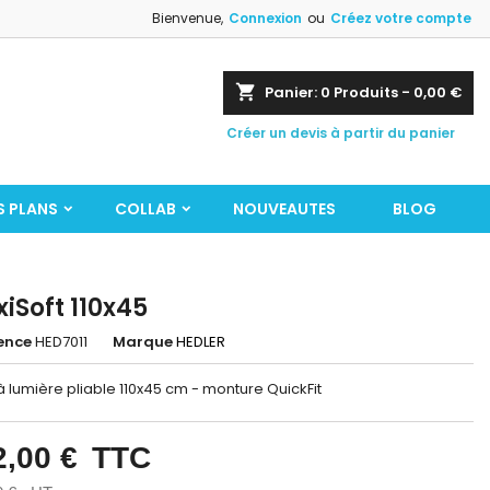
Bienvenue,
Connexion
ou
Créez votre compte
shopping_cart
Panier:
0
Produits - 0,00 €
Créer un devis à partir du panier
S PLANS
COLLAB
NOUVEAUTES
BLOG
iSoft 110x45
ence
HED7011
Marque
HEDLER
à lumière pliable 110x45 cm - monture QuickFit
2,00 €
TTC