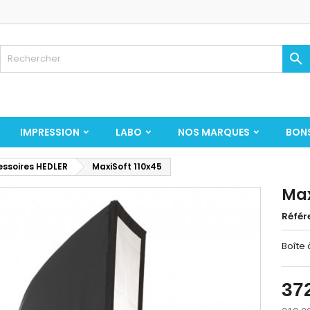

IMPRESSION
LABO
NOS MARQUES
BON
ssoires HEDLER
MaxiSoft 110x45
Max
Référ
Boîte 
37