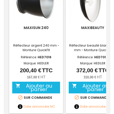
MAXISUN 240
MAXIBEAUTY
Réflecteur argent 240 mm -
Réflecteur beauté blanc 5
Monture QuickFit
mm - Monture QuickFit
Référence:
HED7016
Référence:
HED7018
Marque:
HEDLER
Marque:
HEDLER
200,40 €
TTC
372,00 €
TTC
Prix
Prix
HT
HT
167,00 €
310,00 €
Ajouter au
Ajouter au


panier
panier


SUR COMMANDE
SUR COMMANDE
Date annoncée
NC
Date annoncée
NC