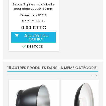
Set de 3 grilles nid d'abeille
pour cône spot Ø 130 mm
Référence:
HED6131
Marque:
HEDLER
0,00 €
TTC
Prix
Ajouter au

panier

EN STOCK
16 AUTRES PRODUITS DANS LA MÊME CATÉGORIE :
<
>