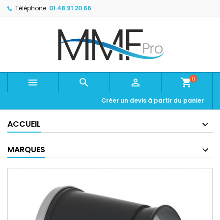
Téléphone:
01.48.91.20.66
0



shopping_cart
Créer un devis à partir du panier
ACCUEIL
MARQUES