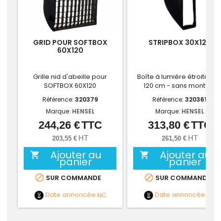
GRID POUR SOFTBOX
STRIPBOX 30X120
60X120
Grille nid d'abeille pour
Boîte à lumière étroite 30 
SOFTBOX 60X120
120 cm - sans monture
Référence:
320379
Référence:
320361
Marque:
HENSEL
Marque:
HENSEL
244,26 €
TTC
313,80 €
TTC
Prix
Prix
HT
HT
203,55 €
261,50 €
Ajouter au
Ajouter au


panier
panier


SUR COMMANDE
SUR COMMANDE
Date annoncée
NC
Date annoncée
NC