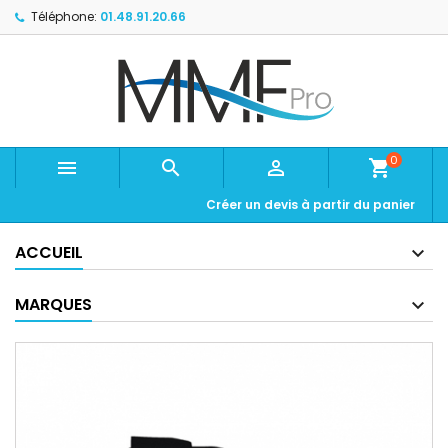
Téléphone:
01.48.91.20.66
0



shopping_cart
Créer un devis à partir du panier
ACCUEIL
MARQUES