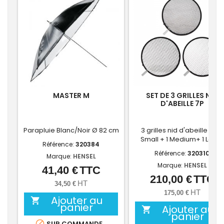
MASTER M
SET DE 3 GRILLES NID
D'ABEILLE 7P
Parapluie Blanc/Noir Ø 82 cm
3 grilles nid d'abeille 7p : 1
Small + 1 Medium+ 1 Large
Référence:
320384
Référence:
320310
Marque:
HENSEL
Marque:
HENSEL
41,40 €
TTC
Prix
210,00 €
TTC
Prix
HT
34,50 €
HT
175,00 €
Ajouter au

panier
Ajouter au

panier

SUR COMMANDE