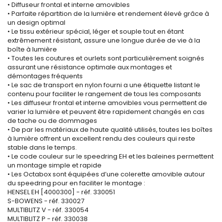
• Diffuseur frontal et interne amovibles
• Parfaite répartition de la lumière et rendement élevé grâce à
un design optimal
• Le tissu extérieur spécial, léger et souple tout en étant
extrêmement résistant, assure une longue durée de vie à la
boîte à lumière
• Toutes les coutures et ourlets sont particulièrement soignés
assurant une résistance optimale aux montages et
démontages fréquents
• Le sac de transport en nylon fourni a une étiquette listant le
contenu pour faciliter le rangement de tous les composants
• Les diffuseur frontal et interne amovibles vous permettent de
varier la lumière et peuvent être rapidement changés en cas
de tache ou de dommages
• De par les matériaux de haute qualité utilisés, toutes les boîtes
à lumière offrent un excellent rendu des couleurs qui reste
stable dans le temps.
• Le code couleur sur le speedring EH et les baleines permettent
un montage simple et rapide
• Les Octabox sont équipées d’une colerette amovible autour
du speedring pour en faciliter le montage :
HENSEL EH [4000300] - réf. 330051
S-BOWENS - réf. 330027
MULTIBLITZ V - réf. 330054
MULTIBLITZ P - réf. 330038