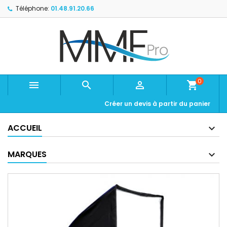
Téléphone:
01.48.91.20.66
0



shopping_cart
Créer un devis à partir du panier
ACCUEIL
MARQUES