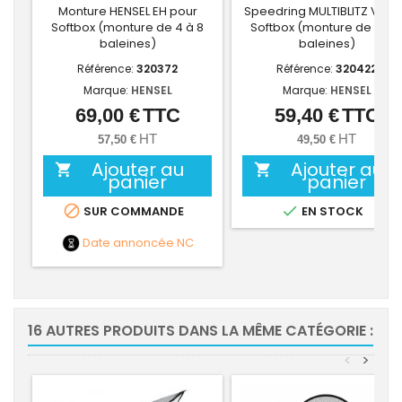
Monture HENSEL EH pour
Speedring MULTIBLITZ V po
Softbox (monture de 4 à 8
Softbox (monture de 4 à 
baleines)
baleines)
Référence:
320372
Référence:
320422
Marque:
HENSEL
Marque:
HENSEL
69,00 €
TTC
59,40 €
TTC
Prix
Prix
HT
HT
57,50 €
49,50 €
Ajouter au
Ajouter au


panier
panier


SUR COMMANDE
EN STOCK
Date annoncée
NC
16 AUTRES PRODUITS DANS LA MÊME CATÉGORIE :
<
>