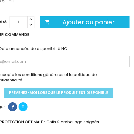
0 €
HT
Ajouter au panier
ité

UR COMMANDE
Date annoncée de disponibilité
NC
accepte les conditions générales et la politique de
nfidentialité
PRÉVENEZ-MOI LORSQUE LE PRODUIT EST DISPONIBLE
ger
PROTECTION OPTIMALE • Colis & emballage soignés