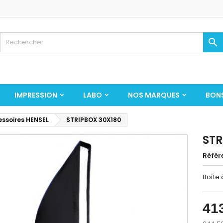

IMPRESSION
LABO
NOS MARQUES
BON
ssoires HENSEL
STRIPBOX 30X180
STR
Référ
Boîte 
41