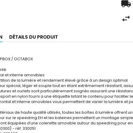
N
DÉTAILS DU PRODUIT
IPBOX / OCTABOX
enté
ntal et interne amovibles
artition de la lumière et rendement élevé grâce à un design optimal
rieur spécial, léger et souple tout en étant extrêmement résistant, as
outures et ourlets sont particulièrement soignés assurant une résis
nsport en nylon fourni a une étiquette listant le contenu pour facilit
r frontal et interne amovibles vous permettent de varier la lumière 
tériaux de haute qualité utilisés, toutes les boîtes à lumière offrent 
eur sur le speedring EH et les baleines permettent un montage simple
sont équipées d’une colerette amovible autour du speedring pour en f
0300] - réf. 330051