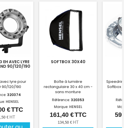
G EH AVEC LYRE
SOFTBOX 30X40
ND 90/120/190
avec lyre pour
Boîte à lumière
Speedring
 90/120/190
rectangulaire 30 x 40 cm -
Softbox (m
sans monture
ba
nce:
320374
Référence:
320353
Référe
ue:
HENSEL
Marque:
HENSEL
Marq
00 €
TTC
Prix
161,40 €
TTC
59,4
Prix
HT
,50 €
HT
134,50 €
49,
outer au