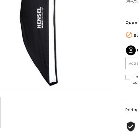
344,5
Quant

S
J'
co
Parta