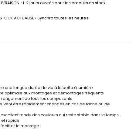
LIVRAISON • 1-2 jours ouvrés pour les produits en stock
STOCK ACTUALISÉ • Synchro toutes les heures
sure une longue durée de vie à la boîte à lumière
tance optimale aux montages et démontages fréquents
er le rangement de tous les composants
et peuvent être rapidement changés en cas de tache ou de
un excellent rendu des couleurs qui reste stable dans le temps.
 et rapide
aciliter le montage :