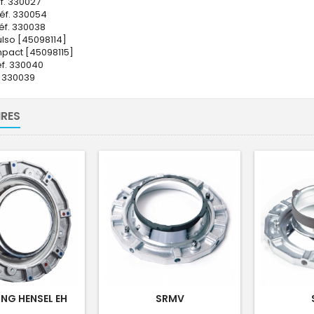
f. 330027
réf. 330054
réf. 330038
so [45098114]
pact [45098115]
f. 330040
. 330039
RES
ING HENSEL EH
SRMV