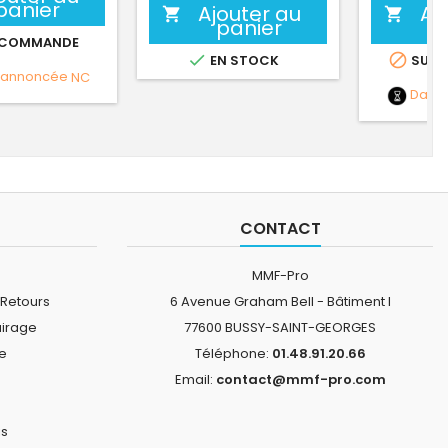
panier
Ajouter au
Aj


panier
 COMMANDE


EN STOCK
SUR 
 annoncée
NC
Date
CONTACT
MMF-Pro
 Retours
6 Avenue Graham Bell - Bâtiment I
airage
77600 BUSSY-SAINT-GEORGES
ne
Téléphone:
01.48.91.20.66
Email:
contact@mmf-pro.com
is