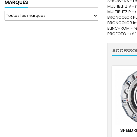
S-BOWENS - ré
MARQUES
MULTIBLITZ V - 
MULTIBLITZ P - 
BRONCOLOR Pul
BRONCOLOR Im
ELINCHROM - ré
PROFOTO - réf
ACCESSOI
SPEEDR