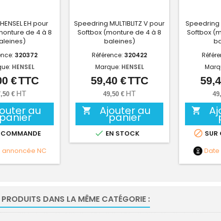
HENSEL EH pour
Speedring MULTIBLITZ V pour
Speedring
monture de 4 à 8
Softbox (monture de 4 à 8
Softbox (m
aleines)
baleines)
ba
ence:
320372
Référence:
320422
Référ
que:
HENSEL
Marque:
HENSEL
Marq
00 €
TTC
59,40 €
TTC
59,4
Prix
Prix
HT
HT
,50 €
49,50 €
49
jouter au
Ajouter au
Aj


panier
panier


 COMMANDE
EN STOCK
SUR
e annoncée
NC
Date
 PRODUITS DANS LA MÊME CATÉGORIE :