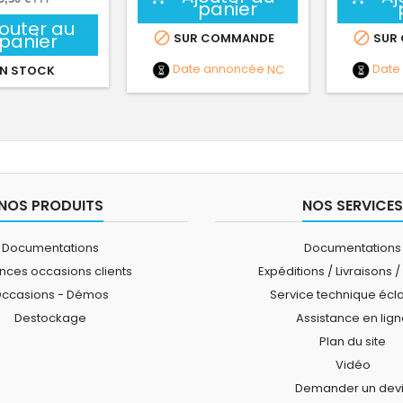
panier
jouter au
panier


SUR COMMANDE
SUR
Date annoncée
NC
Date
N STOCK
NOS PRODUITS
NOS SERVICES
Documentations
Documentations
ces occasions clients
Expéditions / Livraisons /
ccasions - Démos
Service technique écl
Destockage
Assistance en lig
Plan du site
Vidéo
Demander un dev