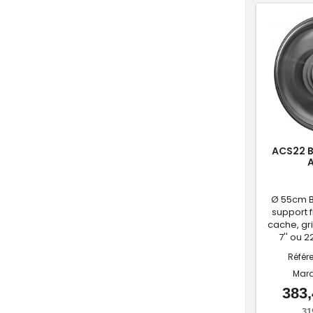
ACS22 B
Ø 55cm B
support f
cache, gri
7'' ou 
Référ
Mar
383,
31