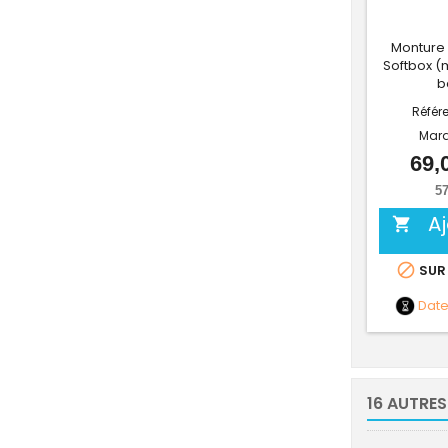
Monture 
Softbox (
b
Référ
Mar
69,
57
A


SUR
Dat
16 AUTRES