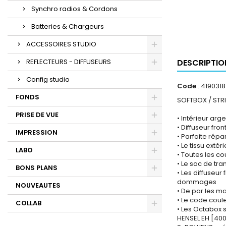
Synchro radios & Cordons
Batteries & Chargeurs
ACCESSOIRES STUDIO
REFLECTEURS - DIFFUSEURS
DESCRIPTIO
Config studio
Code
: 4190318
FONDS
SOFTBOX / STR
PRISE DE VUE
• Intérieur arg
• Diffuseur fro
IMPRESSION
• Parfaite rép
• Le tissu exté
LABO
• Toutes les c
• Le sac de tra
BONS PLANS
• Les diffuseu
dommages
NOUVEAUTES
• De par les ma
• Le code coul
COLLAB
• Les Octabox 
HENSEL EH [400