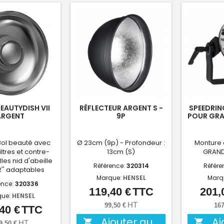
EAUTYDISH VII
RÉFLECTEUR ARGENT S -
SPEEDRIN
ARGENT
9P
POUR GRA
ol beauté avec
Ø 23cm (9p) - Profondeur :
Monture 
iltres et contre-
13cm (S)
GRAND
lles nid d'abeille
Référence:
320314
Référe
22'' adaptables
Marque:
HENSEL
Marq
ence:
320336
119,40 €
TTC
201,
Prix
que:
HENSEL
HT
99,50 €
167
40 €
TTC
Prix
Ajouter au
Aj


HT
9,50 €