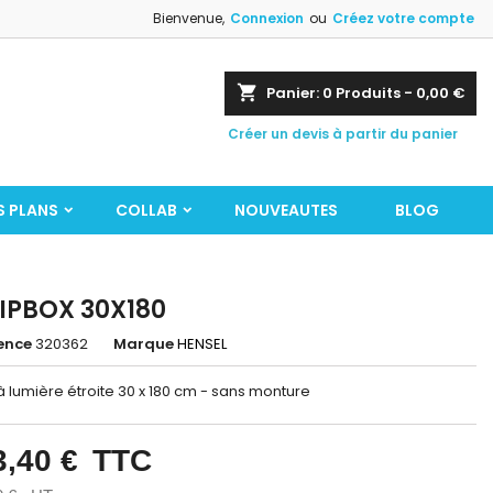
Bienvenue,
Connexion
ou
Créez votre compte
shopping_cart
Panier:
0
Produits - 0,00 €
Créer un devis à partir du panier
S PLANS
COLLAB
NOUVEAUTES
BLOG
IPBOX 30X180
ence
320362
Marque
HENSEL
à lumière étroite 30 x 180 cm -
sans monture
3,40 €
TTC