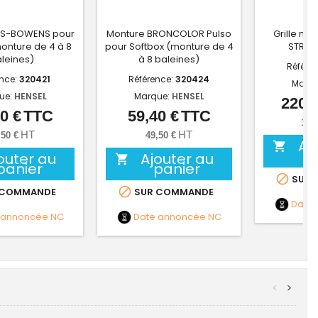
 S-BOWENS pour
Monture BRONCOLOR Pulso
Grille nid
onture de 4 à 8
pour Softbox (monture de 4
STRIP
leines)
à 8 baleines)
Référe
ence:
320421
Référence:
320424
Marq
ue:
HENSEL
Marque:
HENSEL
220,2
0 €
TTC
59,40 €
TTC
Prix
Prix
183
HT
HT
,50 €
49,50 €
Aj

outer au
Ajouter au

panier
panier

SUR 

 COMMANDE
SUR COMMANDE
Date
 annoncée
NC
Date annoncée
NC
<
>